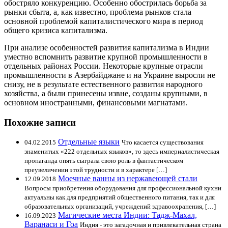
обостряло конкуренцию. Особенно обострилась борьба за
рынки сбыта, а, как известно, проблема рынков стала
основной проблемой капиталистического мира в период
общего кризиса капитализма.
При анализе особенностей развития капитализма в Индии
уместно вспомнить развитие крупной промышленности в
отдельных районах России. Некоторые крупные отрасли
промышленности в Азербайджане и на Украине выросли не
снизу, не в результате естественного развития народного
хозяйства, а были принесены извне, созданы крупными, в
основном иностранными, финансовыми магнатами.
Похожие записи
Отдельные языки
04.02.2015
Что касается существования
знаменитых «222 отдельных языков», то здесь империалистическая
пропаганда опять сыграла свою роль в фантастическом
преувеличении этой трудности и в характере […]
Моечные ванны из нержавеющей стали
12.09.2018
Вопросы приобретения оборудования для профессиональной кухни
актуальны как для предприятий общественного питания, так и для
образовательных организаций, учреждений здравоохранения, […]
Магические места Индии: Тадж-Махал,
16.09.2023
Варанаси и Гоа
Индия - это загадочная и привлекательная страна