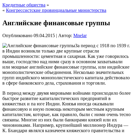
Кредитные общества
»
«
Конгрессистские провинциальные министерства
Английские финансовые группы
Опубликовано
09.04.2015
|
Автор:
Mnelar
За период с 1918 по 1939 г.
в Индии возникли только две крупные отрасли
промышленности: цементная и сахарная. Как уже говорилось
выше, господство над ними сразу в основном захватывали
или мощные английские финансовые группы, или индийские
монополистические объединения. Несколько значительных
групп индийского монополистического капитала действовало
в сфере банковского дела, страхования и торговли
.
В период между двумя мировыми войнами происходило более
быстрое развитие капиталистических предприятий в
княжествах и па юге Индии. Князья иногда оказывали
финансовую и иную помощь некоторым местным крупным
капиталистам, которые, как правило, были с ними очень тесно
связаны. Многие из них были банкирами князей или их
чиновниками. Например, крупнейший миллионер Индура —
К. Бхандари являлся казначеем княжеского правительства и