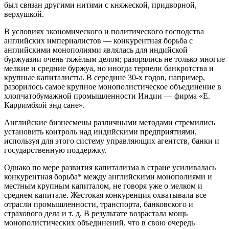
был связан другими нитями с княжеской, придворной,
верхушкой.
В условиях экономического и политического господства
английских империалистов — конкурентная борьба с
английскими монополиями являлась для индийской
буржуазии очень тяжёлым делом; разорялись не только многие
мелкие и средние буржуа, но иногда терпели банкротства и
крупные капиталисты. В середине 30-х годов, например,
разорилось самое крупное монополистическое объединение в
хлопчатобумажной промышленности Индии — фирма «Е.
Карримбхой энд сане».
Английские бизнесмены различными методами стремились
установить контроль над индийскими предприятиями,
используя для этого систему управляющих агентств, банки и
государственную поддержку.
Однако по мере развития капитализма в стране усиливалась
конкурентная борьба* между английскими монополиями и
местным крупным капиталом, не говоря уже о мелком и
среднем капитале. Жестокая конкуренция охватывала все
отрасли промышленности, транспорта, банковского и
страхового дела и т. д. В результате возрастала мощь
монополистических объединений, что в свою очередь