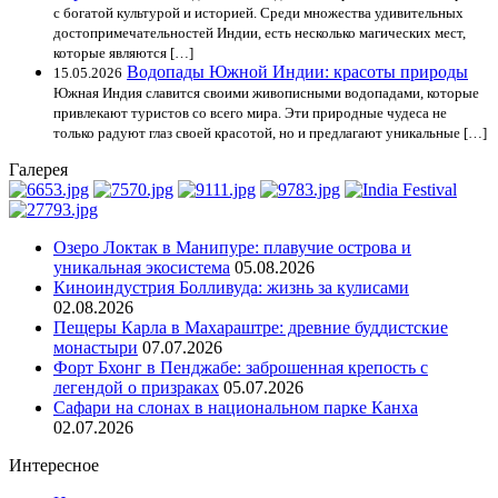
с богатой культурой и историей. Среди множества удивительных
достопримечательностей Индии, есть несколько магических мест,
которые являются […]
Водопады Южной Индии: красоты природы
15.05.2026
Южная Индия славится своими живописными водопадами, которые
привлекают туристов со всего мира. Эти природные чудеса не
только радуют глаз своей красотой, но и предлагают уникальные […]
Галерея
Озеро Локтак в Манипуре: плавучие острова и
уникальная экосистема
05.08.2026
Киноиндустрия Болливуда: жизнь за кулисами
02.08.2026
Пещеры Карла в Махараштре: древние буддистские
монастыри
07.07.2026
Форт Бхонг в Пенджабе: заброшенная крепость с
легендой о призраках
05.07.2026
Сафари на слонах в национальном парке Канха
02.07.2026
Интересное