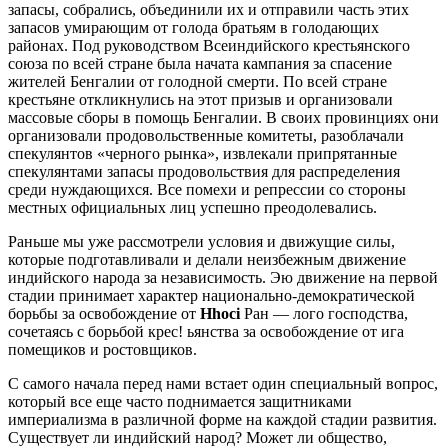
запасы, собрались, объединили их и отправили часть этих
запасов умирающим от голода братьям в голодающих
районах. Под руководством Всеиндийского крестьянского
союза по всей стране была начата кампания за спасение
жителей Бенгалии от голодной смерти. По всей стране
крестьяне откликнулись на этот призыв и организовали
массовые сборы в помощь Бенгалии. В своих провинциях они
организовали продовольственные комитеты, разоблачали
спекулянтов «черного рынка», извлекали припрятанные
спекулянтами запасы продовольствия для распределения
среди нуждающихся. Все помехи и репрессии со стороны
местных официальных лиц успешно преодолевались.
Раньше мы уже рассмотрели условия и движущие силы,
которые подготавливали и делали неизбежным движение
индийского народа за независимость. Эю движение на первой
стадии принимает характер национально-демократической
борьбы за освобождение от
Hhoci
Ран — лого господства,
сочетаясь с борьбой крес! ьянства за освобождение от ига
помещиков и ростовщиков.
С самого начала перед нами встает один специальный вопрос,
который все еще часто поднимается защитниками
империализма в различной форме на каждой стадии развития.
Существует ли индийский народ? Может ли общество,