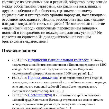
состоящее из различных рас и религий, общество, разделенное
между собой такими барьерами, как различие каст, языка и
других особенностей, общество, с разными по своему
социальному и культурному уровню народами, населяющими
огромное пространство Индии, рассматриваться как «нация»
или даже когда-либо стать «нацией»? Не является ли понятие
«индийский народ» ошибочным перенесением западных
понятий в совершенно не подходящие для них условия? Не
является ли единство Индии единством, навязанным
британским владычеством?
Похожие записи
Индийский национальный конгресс
27.04.2015
Прибыли,
получаемые английскими монополиями в Индии, определяли от 1200
млн. до 1500 млн. рупий. Представитель партии Индийский
национальный конгресс Алва называл 1600 млн. рупий. […]
Провал движения
16.05.2015
Но не так понимал это Ганди. В
самом деле, пз всех его выступлений этого и более позднего периода
ясно видно, что основной заботой Ганди было предотвратить
именно такое развитие борьбы. В […]
Наёмный труд
05.03.2015
В этом имении широко применялся
наёмный труд. Капиталист Вальчанд стремился как можно сильнее
эксплуатировать своих рабочих, используя многосторонний
характер сельскохозяйственных работ, […]