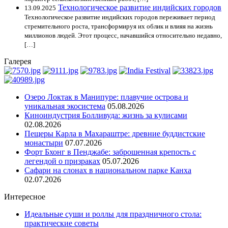
Технологическое развитие индийских городов
13.09.2025
Технологическое развитие индийских городов переживает период
стремительного роста, трансформируя их облик и влияя на жизнь
миллионов людей. Этот процесс, начавшийся относительно недавно,
[…]
Галерея
Озеро Локтак в Манипуре: плавучие острова и
уникальная экосистема
05.08.2026
Киноиндустрия Болливуда: жизнь за кулисами
02.08.2026
Пещеры Карла в Махараштре: древние буддистские
монастыри
07.07.2026
Форт Бхонг в Пенджабе: заброшенная крепость с
легендой о призраках
05.07.2026
Сафари на слонах в национальном парке Канха
02.07.2026
Интересное
Идеальные суши и роллы для праздничного стола:
практические советы