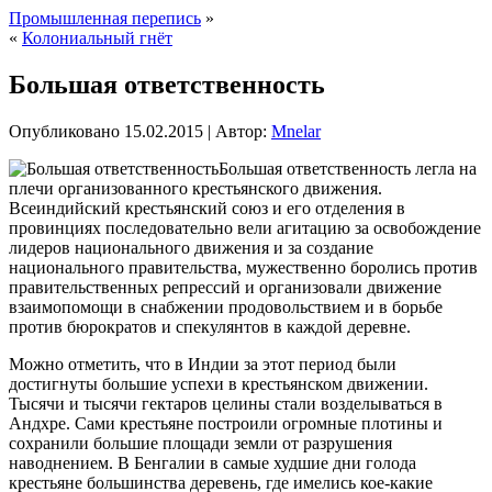
Промышленная перепись
»
«
Колониальный гнёт
Большая ответственность
Опубликовано
15.02.2015
|
Автор:
Mnelar
Большая ответственность легла на
плечи организованного крестьянского движения.
Всеиндийский крестьянский союз и его отделения в
провинциях последовательно вели агитацию за освобождение
лидеров национального движения и за создание
национального правительства, мужественно боролись против
правительственных репрессий и организовали движение
взаимопомощи в снабжении продовольствием и в борьбе
против бюрократов и спекулянтов в каждой деревне.
Можно отметить,
что в Индии за этот период были
достигнуты большие успехи в крестьянском движении.
Тысячи и тысячи гектаров целины стали возделываться в
Андхре. Сами крестьяне построили огромные плотины и
сохранили большие площади земли от разрушения
наводнением. В Бенгалии в самые худшие дни голода
крестьяне большинства деревень, где имелись кое-какие