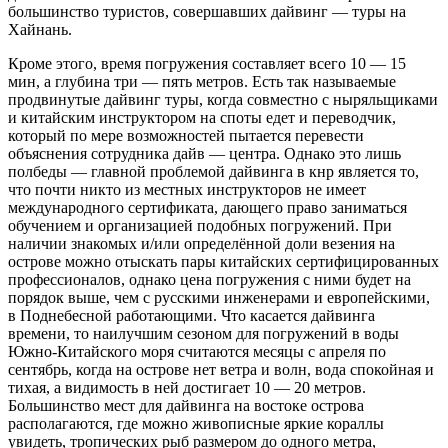
большинство туристов, совершавших дайвинг — туры на
Хайнань.
Кроме этого, время погружения составляет всего 10 — 15
мин, а глубина три — пять метров. Есть так называемые
продвинутые дайвинг туры, когда совместно с ныряльщиками
и китайским инструктором на споты едет и переводчик,
который по мере возможностей пытается перевести
объяснения сотрудника дайв — центра. Однако это лишь
полбеды — главной проблемой дайвинга в кнр является то,
что почти никто из местных инструкторов не имеет
международного сертификата, дающего право заниматься
обучением и организацией подобных погружений. При
наличии знакомых и/или определённой доли везения на
острове можно отыскать пары китайских сертифицированных
профессионалов, однако цена погружения с ними будет на
порядок выше, чем с русскими инженерами и европейскими,
в Поднебесной работающими. Что касается дайвинга
времени, то наилучшим сезоном для погружений в воды
Южно-Китайского моря считаются месяцы с апреля по
сентябрь, когда на острове нет ветра и волн, вода спокойная и
тихая, а видимость в ней достигает 10 — 20 метров.
Большинство мест для дайвинга на востоке острова
располагаются, где можно живописные яркие кораллы
увидеть, тропических рыб размером до одного метра,