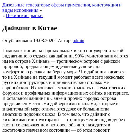
Дизельные генераторы: сферы применения, конструкция и
виды исполнения
»
«
Пекинские рынки
Дайвинг в Китае
Опубликовано
19.08.2020
|
Автор:
admin
Помимо катания на горных лыжах в кнр популярен и такой
вид активного отдыха как дайвинг. 90% туристов занимаются
им на острове Хайнань — тропическом острове с райской
природой, предлагающем идеальные условия для
комфортного релакса на берегу моря. Что дайвинга касается,
то на Хайнане на текущий момент работает всего несколько
русских инструкторов и приблизительно столько же
европейских.
Их контакты можно отыскать на тематических
форумах и профильных информационных сайтах в интернете.
В остальном дайвинг в Санье и прочих городах острова
представлен местными дайверскими школами, которые в
значительной мере отличаются даже от большинства
азиатских подобных школ. В том дело, что дайвинг с
китайскими инструкторами — это погружение под воду без
ласт и со снаряжением, которое, обычно, находится в
достаточно плачевном состоянии — об этом говорит