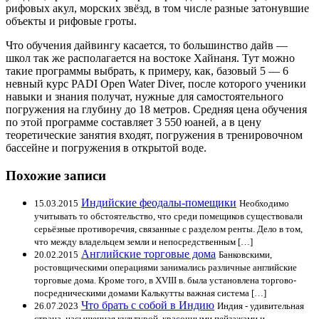
рифовых акул, морских звёзд, в том числе разные затонувшие
объекты и рифовые гроты.
Что обучения дайвингу касается, то большинство дайв —
школ так же располагается на востоке Хайнаня. Тут можно
такие программы выбрать, к примеру, как, базовый 5 — 6
невный курс PADI Open Water Diver, после которого ученики
навыки и знания получат, нужные для самостоятельного
погружения на глубину до 18 метров. Средняя цена обучения
по этой программе составляет 3 550 юаней, а в цену
теоретические занятия входят, погружения в тренировочном
бассейне и погружения в открытой воде.
Похожие записи
Индийские феодалы-помещики
15.03.2015
Необходимо
учитывать то обстоятельство, что среди помещиков существовали
серьёзные противоречия, связанные с разделом ренты. Дело в том,
что между владельцем земли и непосредственным […]
Английские торговые дома
20.02.2015
Банковскими,
ростовщическими операциями занимались различные английские
торговые дома. Кроме того, в XVIII в. была установлена торгово-
посредническими домами Калькутты важная система […]
Что брать с собой в Индию
26.07.2023
Индия - удивительная
страна, насыщенная культурой, красочными пейзажами и