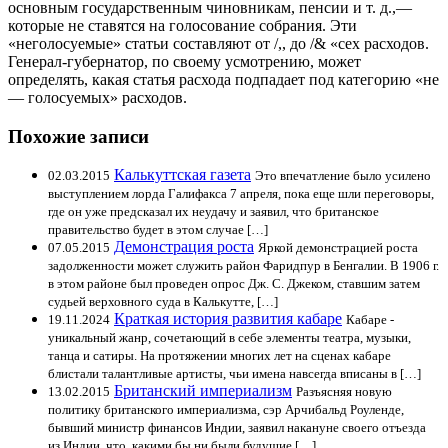
основным государственным чиновникам, пенсии и т. д.,—
которые не ставятся на голосование собрания. Эти
«неголосуемые» статьи составляют от /,, до /& «сех расходов.
Генерал-губернатор, по своему усмотрению, может
определять, какая статья расхода подпадает под категорию «не
— голосуемых» расходов.
Похожие записи
Калькуттская газета
02.03.2015
Это впечатление было усилено
выступлением лорда Галифакса 7 апреля, пока еще шли переговоры,
где он уже предсказал их неудачу и заявил, что британское
правительство будет в этом случае […]
Демонстрация роста
07.05.2015
Яркой демонстрацией роста
задолженности может служить район Фаридпур в Бенгалии. В 1906 г.
в этом районе был проведен опрос Дж. С. Джеком, ставшим затем
судьей верховного суда в Калькутте, […]
Краткая история развития кабаре
19.11.2024
Кабаре -
уникальный жанр, сочетающий в себе элементы театра, музыки,
танца и сатиры. На протяжении многих лет на сценах кабаре
блистали талантливые артисты, чьи имена навсегда вписаны в […]
Британский империализм
13.02.2015
Разъясняя новую
политику британского империализма, сэр Арчибальд Роуленде,
бывший министр финансов Индии, заявил накануне своего отъезда
из Индии, что, какими бы ни были будущие […]