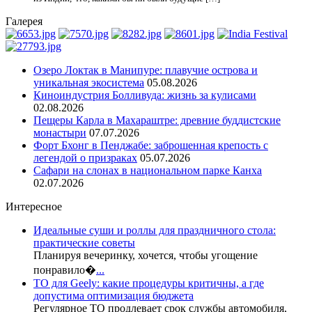
Галерея
Озеро Локтак в Манипуре: плавучие острова и
уникальная экосистема
05.08.2026
Киноиндустрия Болливуда: жизнь за кулисами
02.08.2026
Пещеры Карла в Махараштре: древние буддистские
монастыри
07.07.2026
Форт Бхонг в Пенджабе: заброшенная крепость с
легендой о призраках
05.07.2026
Сафари на слонах в национальном парке Канха
02.07.2026
Интересное
Идеальные суши и роллы для праздничного стола:
практические советы
Планируя вечеринку, хочется, чтобы угощение
понравило�
...
ТО для Geely: какие процедуры критичны, а где
допустима оптимизация бюджета
Регулярное ТО продлевает срок службы автомобиля,