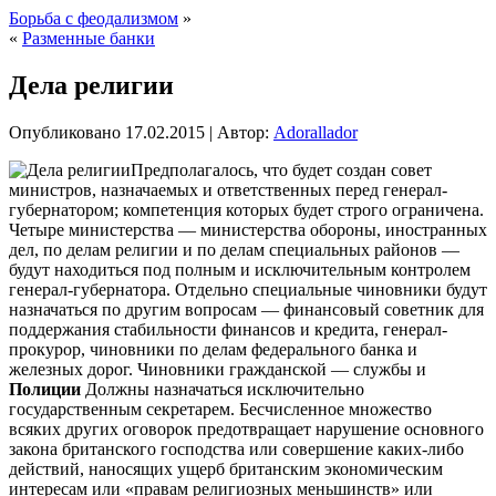
Борьба с феодализмом
»
«
Разменные банки
Дела религии
Опубликовано
17.02.2015
|
Автор:
Adorallador
Предполагалось, что будет создан совет
министров, назначаемых и ответственных перед генерал-
губернатором; компетенция которых будет строго ограничена.
Четыре министерства — министерства обороны, иностранных
дел, по делам религии и по делам специальных районов —
будут находиться под полным и исключительным контролем
генерал-губернатора. Отдельно специальные чиновники будут
назначаться по другим вопросам — финансовый советник
для
поддержания стабильности финансов и кредита, генерал-
прокурор, чиновники по делам федерального банка и
железных дорог. Чиновники гражданской — службы и
Полиции
Должны назначаться исключительно
государственным секретарем. Бесчисленное множество
всяких других оговорок предотвращает нарушение основного
закона британского господства или совершение каких-либо
действий, наносящих ущерб британским экономическим
интересам или «правам религиозных меньшинств» или