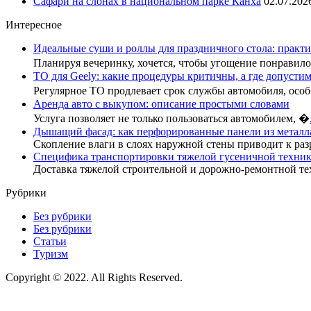
Сафари на слонах в национальном парке Канха
02.07.202
Интересное
Идеальные суши и роллы для праздничного стола: практи
Планируя вечеринку, хочется, чтобы угощение понрави
ТО для Geely: какие процедуры критичны, а где допусти
Регулярное ТО продлевает срок службы автомобиля, осо
Аренда авто с выкупом: описание простыми словами
Услуга позволяет не только пользоваться автомобилем, �
Дышащий фасад: как перфорированные панели из металл
Скопление влаги в слоях наружной стены приводит к раз
Специфика транспортировки тяжелой гусеничной техник
Доставка тяжелой строительной и дорожно-ремонтной те
Рубрики
Без рубрики
Без рубрики
Статьи
Туризм
Copyright © 2022. All Rights Reserved.