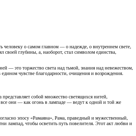
ь человеку о самом главном — о надежде, о внутреннем свете,
л своей глубины, а, наоборот, стал символом единства,
ней — это торжество света над тьмой, знания над невежеством,
в едином чувстве благодарности, очищения и возрождения.
а представляет собой множество светящихся нитей,
все они — как огонь в лампаде — ведут к одной и той же
Согласно эпосу «Рамаяна», Рама, праведный и мужественный,
тни лампад, чтобы осветить путь повелителя. Этот акт любви и