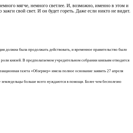
немного мягче, немного светлее. И, возможно, именно в этом и
ажги свой свет. И он будет гореть. Даже если никто не видит.
уция должна была продолжать действовать, и временное правительство было
 роли князей. В предполагаемом учредительном собрании князьям отводится
Реакционная газета «Обзервер» имела полное основание заявить 27 апреля
е земледельцы больше всего нуждаются в помощи. Более чем бесполезно