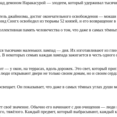
ад демоном Наракасурой — злодеем, который удерживал тысячи
атель джайнизма, достиг окончательного освобождения — мокши 
обинд Сингх освободил из тюрьмы 52 князей, и его возвращение
ллективная память человечества о том, что даже в самых тёмных
тся тысячами маленьких лампад — дия. Их изготавливают из гл
е. В некоторых семьях каждая лампада зажигается в честь одного
ит — у окон, на террасах, вдоль дорожек. Это свет, который при
нь люди открывают двери не только своим домам, но и своим сер
 освещает. Он показывает, что даже в самых тёмных углах души 
ет своё значение. Обычно его начинают с дня очищения — люди 
ого, тяжёлого. Каждый предмет, который выбрасывают, каждый к
.