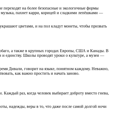
ие переходят на более безопасные и экологичные формы
 музыка, пахнет карри, корицей и сладкими лепёшками —
крашают цветами, и на пол кладут монеты, чтобы призвать
обаго, а также в крупных городах Европы, США и Канады. В
и единству. Школы проводят уроки о культуре, а музеи —
время Дивали, говорит на языке, понятном каждому. Неважно,
вовать, как важно простить и начать заново.
и. Каждый раз, когда человек выбирает доброту вместо гнева,
оты, надежды, веры в то, что даже после самой долгой ночи