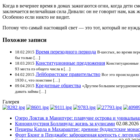
Когда в вечернее время в домах зажигаются огни, когда дети с
заключается величайшая сила Дивали: он не говорит нам, как ж
Особенно если никто не видит.
Потому что самый настоящий свет — это тот, который не нужда
Похожие записи
Время переходного периода
18.02.2015
В-шесгых, во время пер
бы только […]
Конституционные предложения
18.03.2015
Конституционные п
93 места пз общего числа в […]
Лейбористское правительство
04.02.2015
Все это происходило 
1930 г., что поистине […]
Кредитные общества
09.04.2015
«Другим большим затруднением я
давать займы […]
Галерея
Озеро Локтак в Манипуре: плавучие острова и уникальна
Киноиндустрия Болливуда: жизнь за кулисами
02.08.2026
Пещеры Карла в Махараштре: древние буддистские мона
Форт Бхонг в Пенджабе: заброшенная крепость с легендо