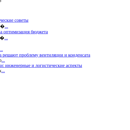
6
ческие советы
ло�
...
ма оптимизация бюджета
б�
...
...
а решают проблему вентиляции и конденсата
р
...
и: инженерные и логистические аспекты
х
...