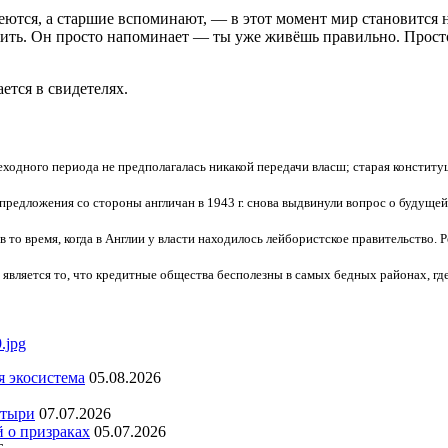
меются, а старшие вспоминают, — в этот момент мир становится 
ить. Он просто напоминает — ты уже живёшь правильно. Просто з
ется в свидетелях.
еходного периода не предполагалась никакой передачи власш; старая констит
редложения со стороны англичан в 1943 г. снова выдвинули вопрос о будущей
в то время, когда в Англии у власти находилось лейбористское правительство. 
вляется то, что кредитные общества бесполезны в самых бедных районах, гд
я экосистема
05.08.2026
стыри
07.07.2026
й о призраках
05.07.2026