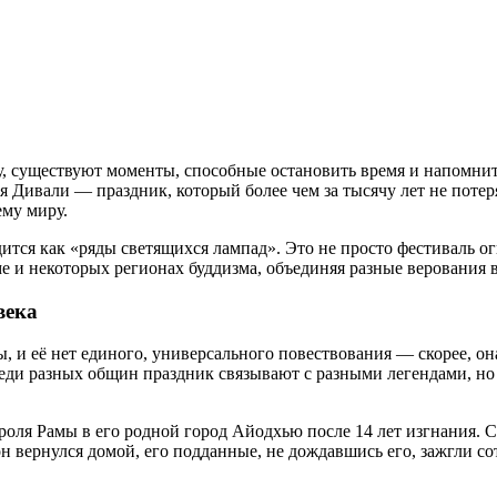
ту, существуют моменты, способные остановить время и напомнит
 Дивали — праздник, который более чем за тысячу лет не потеря
ему миру.
ится как «ряды светящихся лампад». Это не просто фестиваль ог
ме и некоторых регионах буддизма, объединяя разные верования 
века
, и её нет единого, универсального повествования — скорее, он
еди разных общин праздник связывают с разными легендами, но 
роля Рамы в его родной город Айодхью после 14 лет изгнания. 
н вернулся домой, его подданные, не дождавшись его, зажгли со