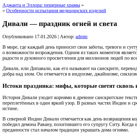
Аджанта и Эллора: пещерные храмы
»
«
Особенности испытания медицинских изделий
Дивали — праздник огней и света
Опубликовано
17.01.2026
|
Автор:
admin
В мире, где каждый день приносит свои заботы, тревоги и суе
о возможности возрождения. Одним из таких моментов является
радости и духовного просветления для миллионов людей по вс
Дивали, или Дипавали, как его называют на санскрите, перевод
добра над злом. Он отмечается в индуизме, джайнизме, сикхиз
Истоки праздника: мифы, которые светят сквозь 
История Дивали уходит корнями в древние санскритские тексты
переплетённых в один яркий узор. В разных частях Индии и ср
истине.
В северной Индии Дивали отмечается как день возвращения ко
победил демона Равану, похитившего его супругу Ситу. Когда о
преданности стал началом традиции украшать дома огнями.