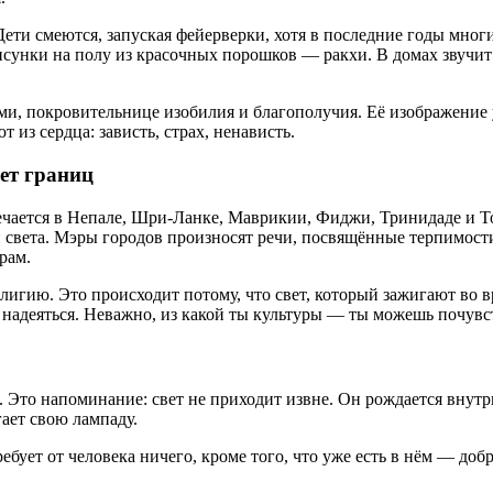
ети смеются, запуская фейерверки, хотя в последние годы мног
сунки на полу из красочных порошков — ракхи. В домах звучит
, покровительнице изобилия и благополучия. Её изображение у
т из сердца: зависть, страх, ненависть.
ает границ
ечается в Непале, Шри-Ланке, Маврикии, Фиджи, Тринидаде и Т
света. Мэры городов произносят речи, посвящённые терпимости 
рам.
елигию. Это происходит потому, что свет, который зажигают во 
 надеяться. Неважно, из какой ты культуры — ты можешь почувст
. Это напоминание: свет не приходит извне. Он рождается внутр
ает свою лампаду.
ует от человека ничего, кроме того, что уже есть в нём — добр