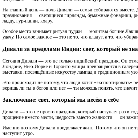
На главный день — ночь Дивали — семьи собираются вместе. Д
празднования — светящиеся гирлянды, бумажные фонарики, ри
ладду, гур-папди, кхару.
Особое место занимает ритуал пуджи — молитвы богине Лакшми
удачу. Но самое важное — это не то, что кладут, а то, что убираю
Дивали за пределами Индии: свет, который не зн
Сегодня Дивали — это не только индийский праздник. Он отм
Лондоне, Нью-Йорке и Торонто улицы превращаются в галереи 
выставки, посвящённые искусству лампад и традиционным узо
Это происходит не потому, что люди хотят «экспортировать» р
веришь ли ты в богов или нет — ты можешь понять, что значит
Заключение: свет, который мы несём в себе
Дивали — это не просто праздник, который наступает раз в год
прощение вместо мести, щедрость вместо жадности — он зажиг
Именно поэтому Дивали продолжает жить. Потому что он не треб
наступит утро.