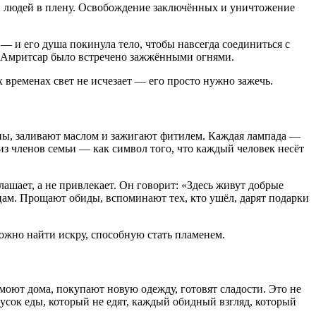
 людей в плену. Освобождение заключённых и уничтожение
— и его душа покинула тело, чтобы навсегда соединиться с
 в Амритсар было встречено зажжёнными огнями.
 временах свет не исчезает — его просто нужно зажечь.
ины, заливают маслом и зажигают фитилем. Каждая лампада —
 из членов семьи — как символ того, что каждый человек несёт
глашает, а не привлекает. Он говорит: «Здесь живут добрые
дцам. Прощают обиды, вспоминают тех, кто ушёл, дарят подарки
можно найти искру, способную стать пламенем.
моют дома, покупают новую одежду, готовят сладости. Это не
усок еды, который не едят, каждый обидный взгляд, который