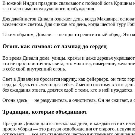
В южной Индии праздник связывают с победой бога Кришны н
зла стало символом духовного пробуждения.
Для джайнистов Дивали означает день, когда Махавира, основ
вселенским светом. Для сикхов это день, когда шестой гуру Г
Таким образом, Дивали — не просто религиозный обряд. Это ко
Огонь как символ: от лампад до сердец
Во время Дивали дома, улицы, храмы и даже деревья украшаю
это не просто источник света, это молитва, намерение, желани
в себе свой внутренний огонь.
Свет в Дивали не бросается наружу, как фейерверк, он тихо гор
сердца. Здесь есть место для тебя». Именно поэтому в этот де
без ожидания ответа, делятся едой с теми, кто в ней нуждается.
Огонь здесь — не разрушитель, а очиститель. Он не сжигает, а
Традиции, которые объединяют
Праздник Дивали длится несколько дней, и каждый из них име
просто уборка — это ритуал освобождения от старого, ненужн
отпускают — всё это становится частью внутреннего очищения