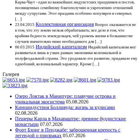
Карва-Чаут - один из важнейших индуистских праздников и постов,
посвященных семейному благополучию и укреплению отношений
между супругами. Этот праздник особенно популярен в северных
[…]
Коллективная организация
23.04.2015
Вопрос оказывается не
в том, что эту землю нельзя обрабатывать; все дело в том, что
крайняя бедность земледельцев, чей уровень жизни в большинстве
случаев значительно ниже необходимого для […]
Индийский капитализм
06.03.2015
Индийский капитализм мог
развиваться лишь в узких рамках экономики колониальной и
полуфеодальной страны. Это уродовало его развитие, придавало ему
однобокий, колониальный характер. Кроме […]
Галерея
Озеро Локтак в Манипуре: плавучие острова и
уникальная экосистема
05.08.2026
Киноиндустрия Болливуда: жизнь за кулисами
02.08.2026
Пещеры Карла в Махараштре: древние буддистские
монастыри
07.07.2026
Форт Бхонг в Пенджабе: заброшенная крепость с
легендой о призраках
05.07.2026