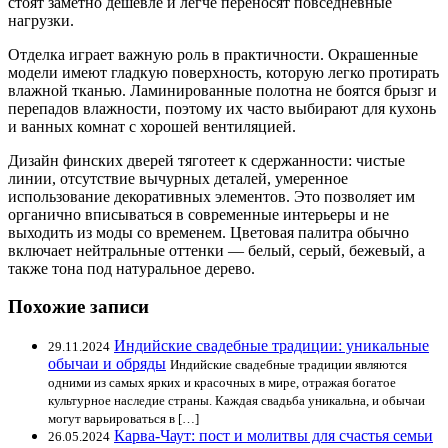
стоят заметно дешевле и легче переносят повседневные
нагрузки.
Отделка играет важную роль в практичности. Окрашенные
модели имеют гладкую поверхность, которую легко протирать
влажной тканью. Ламинированные полотна не боятся брызг и
перепадов влажности, поэтому их часто выбирают для кухонь
и ванных комнат с хорошей вентиляцией.
Дизайн финских дверей тяготеет к сдержанности: чистые
линии, отсутствие вычурных деталей, умеренное
использование декоративных элементов. Это позволяет им
органично вписываться в современные интерьеры и не
выходить из моды со временем. Цветовая палитра обычно
включает нейтральные оттенки — белый, серый, бежевый, а
также тона под натуральное дерево.
Похожие записи
Индийские свадебные традиции: уникальные
29.11.2024
обычаи и обряды
Индийские свадебные традиции являются
одними из самых ярких и красочных в мире, отражая богатое
культурное наследие страны. Каждая свадьба уникальна, и обычаи
могут варьироваться в […]
Карва-Чаут: пост и молитвы для счастья семьи
26.05.2024