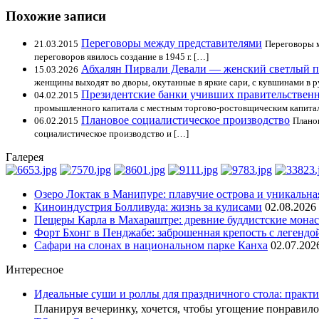
Похожие записи
Переговоры между представителями
21.03.2015
Переговоры м
переговоров явилось создание в 1945 г. […]
Абхалян Пирвали Девали — женский светлый п
15.03.2026
женщины выходят во дворы, окутанные в яркие сари, с кувшинами в р
Президентские банки учивших правительствен
04.02.2015
промышленного капитала с местным торгово-ростовщическим капита
Плановое социалистическое производство
06.02.2015
Плано
социалистическое производство и […]
Галерея
Озеро Локтак в Манипуре: плавучие острова и уникальна
Киноиндустрия Болливуда: жизнь за кулисами
02.08.2026
Пещеры Карла в Махараштре: древние буддистские мона
Форт Бхонг в Пенджабе: заброшенная крепость с легендо
Сафари на слонах в национальном парке Канха
02.07.202
Интересное
Идеальные суши и роллы для праздничного стола: практи
Планируя вечеринку, хочется, чтобы угощение понрави