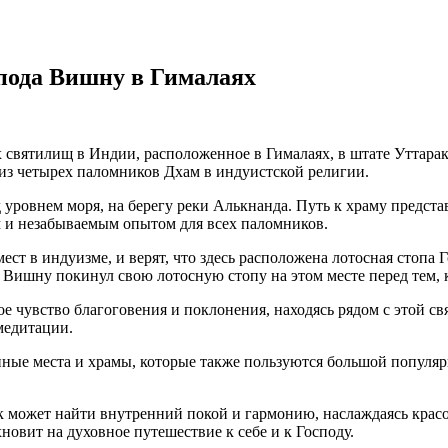
спода Вишну в Гималаях
 святилищ в Индии, расположенное в Гималаях, в штате Уттарак
 из четырех паломников Дхам в индуистской религии.
д уровнем моря, на берегу реки Алькнанда. Путь к храму предст
м и незабываемым опытом для всех паломников.
ст в индуизме, и верят, что здесь расположена лотосная стопа 
Вишну покинул свою лотосную стопу на этом месте перед тем, 
 чувство благоговения и поклонения, находясь рядом с этой с
медитации.
енные места и храмы, которые также пользуются большой попул
ик может найти внутренний покой и гармонию, наслаждаясь кра
новит на духовное путешествие к себе и к Господу.