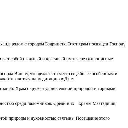
ханд, рядом с городом Бадринатх. Этот храм посвящен Господу
авляет собой сложный и красивый путь через живописные
Господа Вишну, что делает это место еще более особенным и
как отправиться на медитацию в Дхам.
вятыней. Храм окружен удивительной природой и горными
ярностью среди паломников. Среди них – храмы Маатадиши,
сотой природы и духовностью святынь. Посещение этого