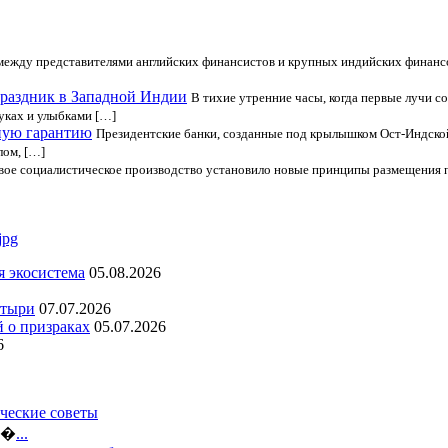
ежду представителями английских финансистов и крупных индийских финанс
раздник в Западной Индии
В тихие утренние часы, когда первые лучи 
уках и улыбками […]
ную гарантию
Президентские банки, созданные под крылышком Ост-Индской
лом, […]
вое социалистическое производство установило новые принципы размещения п
я экосистема
05.08.2026
стыри
07.07.2026
й о призраках
05.07.2026
6
ческие советы
ло�
...