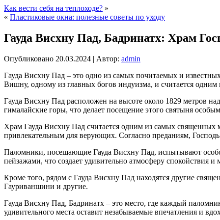
Как вести себя на теплоходе?
»
«
Пластиковые окна: полезные советы по уходу
Гауда Висхну Пад, Бадринатх: Храм Го
Опубликовано
20.03.2024
|
Автор:
admin
Гауда Висхну Пад – это одно из самых почитаемых и известных
Вишну, одному из главных богов индуизма, и считается одним
Гауда Висхну Пад расположен на высоте около 1829 метров на
гималайские горы, что делает посещение этого святыня особы
Храм Гауда Висхну Пад считается одним из самых священных ме
привлекательным для верующих. Согласно преданиям, Господь 
Паломники, посещающие Гауда Висхну Пад, испытывают особое
пейзажами, что создает удивительно атмосферу спокойствия и 
Кроме того, рядом с Гауда Висхну Пад находятся другие свящ
Гауриваншини и другие.
Гауда Висхну Пад, Бадринатх – это место, где каждый паломн
удивительного места оставит незабываемые впечатления и вдох