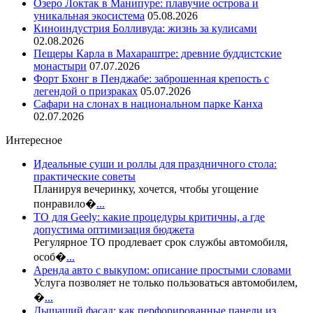
Озеро Локтак в Манипуре: плавучие острова и
уникальная экосистема
05.08.2026
Киноиндустрия Болливуда: жизнь за кулисами
02.08.2026
Пещеры Карла в Махараштре: древние буддистские
монастыри
07.07.2026
Форт Бхонг в Пенджабе: заброшенная крепость с
легендой о призраках
05.07.2026
Сафари на слонах в национальном парке Канха
02.07.2026
Интересное
Идеальные суши и роллы для праздничного стола:
практические советы
Планируя вечеринку, хочется, чтобы угощение
понравило�
...
ТО для Geely: какие процедуры критичны, а где
допустима оптимизация бюджета
Регулярное ТО продлевает срок службы автомобиля,
особ�
...
Аренда авто с выкупом: описание простыми словами
Услуга позволяет не только пользоваться автомобилем,
�
...
Дышащий фасад: как перфорированные панели из