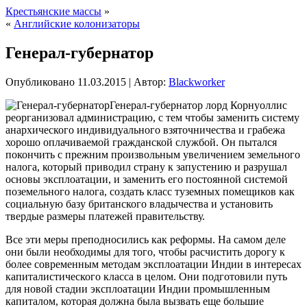
Крестьянские массы
»
«
Английские колонизаторы
Генерал-губернатор
Опубликовано
11.03.2015
|
Автор:
Blackworker
Генерал-губернатор лорд Корнуоллис
реорганизовал администрацию, с тем чтобы заменить систему
анархического индивидуального взяточничества и грабежа
хорошо оплачиваемой гражданской службой. Он пытался
покончить с прежним произвольным увеличением земельного
налога, который приводил страну к запустению и разрушал
основы эксплоатации, и заменить его постоянной системой
поземельного налога, создать класс туземных помещиков
как
социальную базу британского владычества и установить
твердые размеры платежей правительству.
Все эти меры преподносились как реформы. На самом деле
они были необходимы для того, чтобы расчистить дорогу к
более современным методам эксплоатации Индии в интересах
капиталистического класса в целом. Они подготовили путь
для новой стадии эксплоатации Индии промышленным
капиталом, которая должна была вызвать еще большие