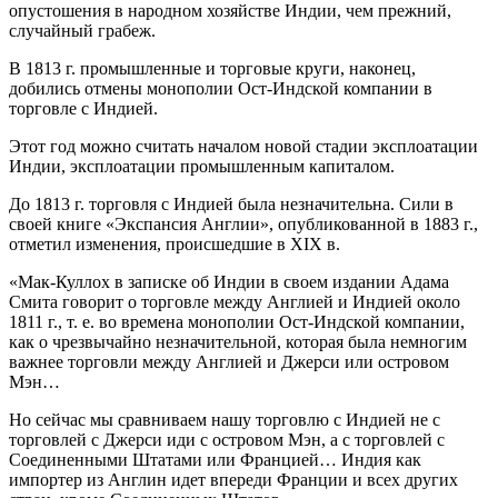
опустошения в народном хозяйстве Индии, чем прежний,
случайный грабеж.
В 1813 г. промышленные и торговые круги, наконец,
добились отмены монополии Ост-Индской компании в
торговле с Индией.
Этот год можно считать началом новой стадии эксплоатации
Индии, эксплоатации промышленным капиталом.
До 1813 г. торговля с Индией была незначительна. Сили в
своей книге «Экспансия Англии», опубликованной в 1883 г.,
отметил изменения, происшедшие в XIX в.
«Мак-Куллох в записке об Индии в своем издании Адама
Смита говорит о торговле между Англией и Индией около
1811 г., т. е. во времена монополии Ост-Индской компании,
как о чрезвычайно незначительной, которая была немногим
важнее торговли между Англией и Джерси или островом
Мэн…
Но сейчас мы сравниваем нашу торговлю с Индией не с
торговлей с Джерси иди с островом Мэн, а с торговлей с
Соединенными Штатами или Францией… Индия как
импортер из Англин идет впереди Франции и всех других