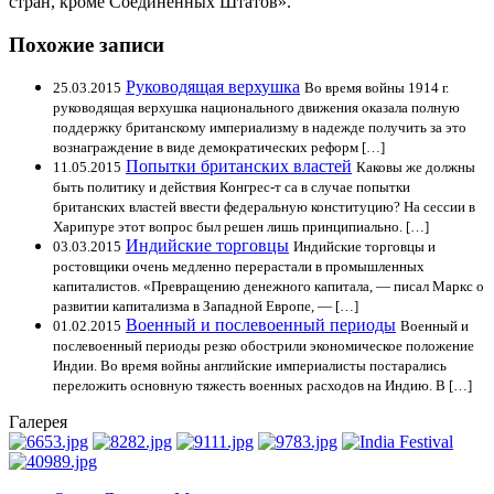
стран, кроме Соединенных Штатов».
Похожие записи
Руководящая верхушка
25.03.2015
Во время войны 1914 г.
руководящая верхушка национального движения оказала полную
поддержку британскому империализму в надежде получить за это
вознаграждение в виде демократических реформ […]
Попытки британских властей
11.05.2015
Каковы же должны
быть политику и действия Конгрес-т са в случае попытки
британских властей ввести федеральную конституцию? На сессии в
Харипуре этот вопрос был решен лишь принципиально. […]
Индийские торговцы
03.03.2015
Индийские торговцы и
ростовщики очень медленно перерастали в промышленных
капиталистов. «Превращению денежного капитала, — писал Маркс о
развитии капитализма в Западной Европе, — […]
Военный и послевоенный периоды
01.02.2015
Военный и
послевоенный периоды резко обострили экономическое положение
Индии. Во время войны английские империалисты постарались
переложить основную тяжесть военных расходов на Индию. В […]
Галерея