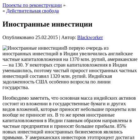
Проекты по реконструкции
»
«
Действительная свобода
Иностранные инвестиции
Опубликовано
25.02.2015
|
Автор:
Blackworker
В первую очередь из
иностранных инвестиций в Индии увеличились английские
частные капиталовложения на 1370 млн. рупий, американские
— на 130. У некоторых стран капиталовложения в Индии
уменьшились, поэтому чистый прирост иностранных частных
инвестиций составил 1320 млн. рупий. Индийская
задолженность США особенно возросла по линии
государства.
Необходимо заметить, что основная масса индийских активов
состоит из вложении в государственные
бумаги и других
видов вложений, которые приносят небольшие проценты или
вообще не приносят их. В то же время иностранные
капиталовложения в Индии главным образом направлены в
частные предприятия и приносят большие прибыли. 85%
новых инвестиций иностранных бизнесменов являлись
прямыми. У американских инвесторов этотпроцент достигал