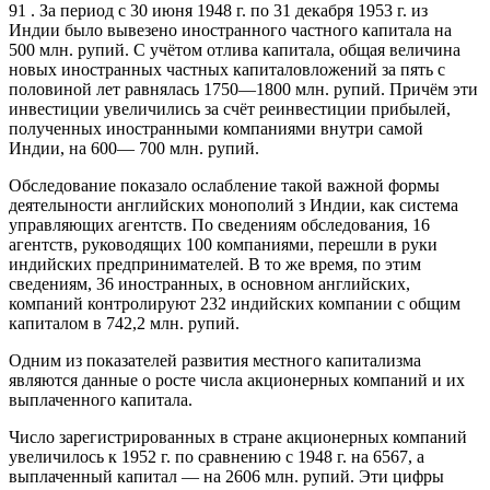
91 . За период с 30 июня 1948 г. по 31 декабря 1953 г. из
Индии было вывезено иностранного частного капитала на
500 млн. рупий. С учётом отлива капитала, общая величина
новых иностранных частных капиталовложений за пять с
половиной лет равнялась 1750—1800 млн. рупий. Причём эти
инвестиции увеличились за счёт реинвестиции прибылей,
полученных иностранными компаниями внутри самой
Индии, на 600— 700 млн. рупий.
Обследование показало ослабление такой важной формы
деятелыности английских монополий з Индии, как система
управляющих агентств. По сведениям обследования, 16
агентств, руководящих 100 компаниями, перешли в руки
индийских предпринимателей. В то же время, по этим
сведениям, 36 иностранных, в основном английских,
компаний контролируют 232 индийских компании с общим
капиталом в 742,2 млн. рупий.
Одним из показателей развития местного капитализма
являются данные о росте числа акционерных компаний и их
выплаченного капитала.
Число зарегистрированных в стране акционерных компаний
увеличилось к 1952 г. по сравнению с 1948 г. на 6567, а
выплаченный капитал — на 2606 млн. рупий. Эти цифры