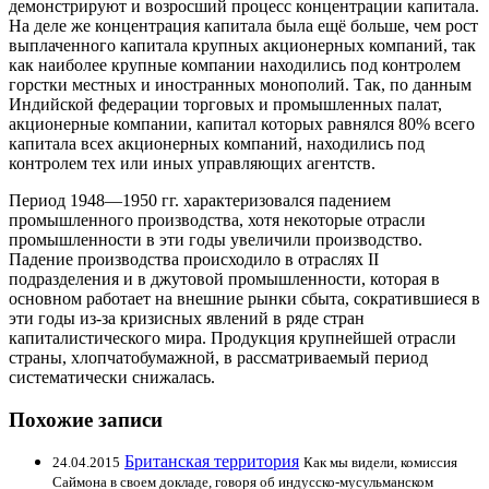
демонстрируют и возросший процесс концентрации капитала.
На деле же концентрация капитала была ещё больше, чем рост
выплаченного капитала крупных акционерных компаний, так
как наиболее крупные компании находились под контролем
горстки местных и иностранных монополий. Так, по данным
Индийской федерации торговых и промышленных палат,
акционерные компании, капитал которых равнялся 80% всего
капитала всех акционерных компаний, находились под
контролем тех или иных управляющих агентств.
Период 1948—1950 гг. характеризовался падением
промышленного производства, хотя некоторые отрасли
промышленности в эти годы увеличили производство.
Падение производства происходило в отраслях II
подразделения и в джутовой промышленности, которая в
основном работает на внешние рынки сбыта, сократившиеся в
эти годы из-за кризисных явлений в ряде стран
капиталистического мира. Продукция крупнейшей отрасли
страны, хлопчатобумажной, в рассматриваемый период
систематически снижалась.
Похожие записи
Британская территория
24.04.2015
Как мы видели, комиссия
Саймона в своем докладе, говоря об индусско-мусульманском