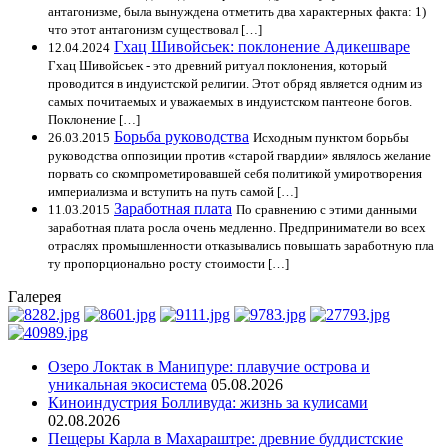
антагонизме, была вынуждена отметить два характерных факта: 1)
что этот антагонизм существовал […]
Гхац Шивойсьек: поклонение Адикешваре
12.04.2024
Гхац Шивойсьек - это древний ритуал поклонения, который
проводится в индуистской религии. Этот обряд является одним из
самых почитаемых и уважаемых в индуистском пантеоне богов.
Поклонение […]
Борьба руководства
26.03.2015
Исходным пунктом борьбы
руководства оппозиции против «старой гвардии» являлось желание
порвать со скомпрометировавшей себя политикой умиротворения
империализма и вступить на путь самой […]
Заработная плата
11.03.2015
По сравнению с этими данными
заработная плата росла очень медленно. Предприниматели во всех
отраслях промышленности отказывались повышать заработную пла
ту пропорционально росту стоимости […]
Галерея
Озеро Локтак в Манипуре: плавучие острова и
уникальная экосистема
05.08.2026
Киноиндустрия Болливуда: жизнь за кулисами
02.08.2026
Пещеры Карла в Махараштре: древние буддистские