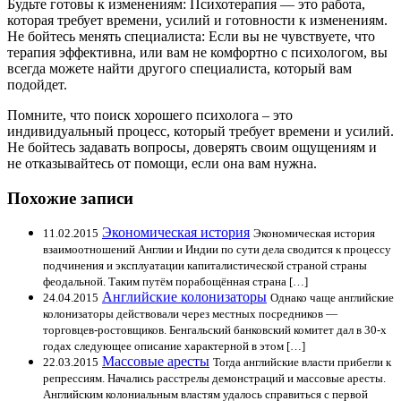
Будьте готовы к изменениям: Психотерапия — это работа,
которая требует времени, усилий и готовности к изменениям.
Не бойтесь менять специалиста: Если вы не чувствуете, что
терапия эффективна, или вам не комфортно с психологом, вы
всегда можете найти другого специалиста, который вам
подойдет.
Помните, что поиск хорошего психолога – это
индивидуальный процесс, который требует времени и усилий.
Не бойтесь задавать вопросы, доверять своим ощущениям и
не отказывайтесь от помощи, если она вам нужна.
Похожие записи
Экономическая история
11.02.2015
Экономическая история
взаимоотношений Англии и Индии по сути дела сводится к процессу
подчинения и эксплуатации капиталистической страной страны
феодальной. Таким путём порабощённая страна […]
Английские колонизаторы
24.04.2015
Однако чаще английские
колонизаторы действовали через местных посредников —
торговцев-ростовщиков. Бенгальский банковский комитет дал в 30-х
годах следующее описание характерной в этом […]
Массовые аресты
22.03.2015
Тогда английские власти прибегли к
репрессиям. Начались расстрелы демонстраций и массовые аресты.
Английским колониальным властям удалось справиться с первой