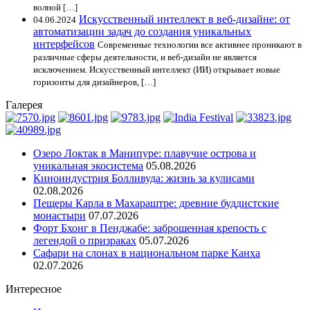
волной […]
Искусственный интеллект в веб-дизайне: от
04.06.2024
автоматизации задач до создания уникальных
интерфейсов
Современные технологии все активнее проникают в
различные сферы деятельности, и веб-дизайн не является
исключением. Искусственный интеллект (ИИ) открывает новые
горизонты для дизайнеров, […]
Галерея
Озеро Локтак в Манипуре: плавучие острова и
уникальная экосистема
05.08.2026
Киноиндустрия Болливуда: жизнь за кулисами
02.08.2026
Пещеры Карла в Махараштре: древние буддистские
монастыри
07.07.2026
Форт Бхонг в Пенджабе: заброшенная крепость с
легендой о призраках
05.07.2026
Сафари на слонах в национальном парке Канха
02.07.2026
Интересное