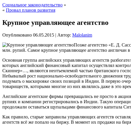
Социальное законодательство
»
«
Провал планов развития
Крупное управляющее агентство
Опубликовано
06.05.2015
|
Автор:
Malolanim
Позже агентство «Е. Д. Сас
млн. рупий. Самое крупное управляющее агентство англичан 
Основная группа английских управляющих агентств разбогател
которых английский финансовый капитал осуществлял контрол
Скиннер»…, являются неотъемлемой частью британского госпо
Небывалый рост национально-освободительного движения труд
подумать о маскировке своих позиций в Индии. В первую оче
товариществ, которыми многие из них являлись даже в это вре
Английские агентские фирмы превращались не просто в акцион
рупиях и компании регистрировались в Индии. Такую операцию
продолжали оставаться щупальцами финансового капитала Сит
Как правило, старые заправилы управляющих агентств оставля
агентств всё же попало на биржу. В момент их продажи на би