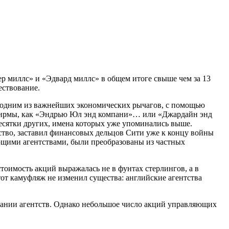
ер миллс» и «Эдвард миллс» в общем итоге свыше чем за 13
ествование.
одним из важнейших экономических рычагов, с помощью
 фирмы, как «Эндрью Юл энд компани»… или «Джардайн энд
есятки других, имена которых уже упоминались выше.
тво, заставил финансовых дельцов Сити уже к концу войны
щими агентствами, были преобразованы из частных
тоимость акций выражалась не в фунтах стерлингов, а в
от камуфляж не изменил существа: английские агентства
пании агентств. Однако небольшое число акций управляющих