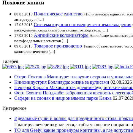
Похожие записи
Политическое единство
08.03.2015
«Политическое единство всей
литературу и […]
Система крупного помещичьего землевладения
17.05.2015
насаждением, созданным британским господством, […]
Английские колонизаторы
17.03.2015
Английские колонизаторы
полуфеодальных элементов […]
Товарное производство
09.05.2015
Таким образом, из всего тог
капиталистического […]
Галерея
Озеро Локтак в Манипуре: плавучие острова и уникальна
Киноиндустрия Болливуда: жизнь за кулисами
02.08.2026
Пещеры Карла в Махараштре: древние буддистские мона
Форт Бхонг в Пенджабе: заброшенная крепость с легендо
Сафари на слонах в национальном парке Канха
02.07.202
Интересное
Идеальные суши и роллы для праздничного стола: практи
Планируя вечеринку, хочется, чтобы угощение понрави
ТО для Geely: какие процедуры критичны, а где допусти