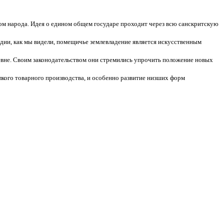
лом народа. Идея о едином общем государе проходит через всю санскритскую
ии, как мы видели, помещичье землевладение является искусственным
вне. Своим законодательством они стремились упрочить положение новых
елкого товарного производства, и особенно развитие низших форм