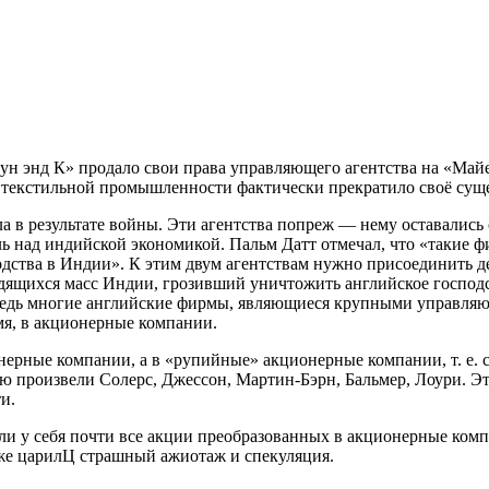
сун энд К» продало свои права управляющего агентства на «Май
в текстильной промышленности фактически прекратило своё сущ
а в результате войны. Эти агентства попреж — нему оставались
ь над индийской экономикой. Пальм Датт отмечал, что «такие
дства в Индии». К этим двум агентствам нужно присоединить д
ящихся масс Индии, грозивший уничтожить английское господс
редь многие английские фирмы, являющиеся крупными управляю
мя, в акционерные компании.
ерные компании, а в «рупийные» акционерные компании, т. е. с
 произвели Солерс, Джессон, Мартин-Бэрн, Бальмер, Лоури. Эт
и.
ли у себя почти все акции преобразованных в акционерные ком
рже царилЦ страшный ажиотаж и спекуляция.