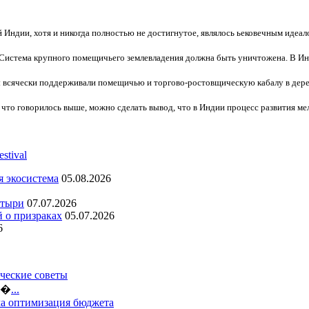
 Индии, хотя и никогда полностью не достигнутое, являлось ьековечным идеа
Система крупного помещичьего землевладения должна быть уничтожена. В Инд
 всячески поддерживали помещичью и торгово-ростовщическую кабалу в дере
о, что говорилось выше, можно сделать вывод, что в Индии процесс развития м
я экосистема
05.08.2026
стыри
07.07.2026
й о призраках
05.07.2026
6
ческие советы
ло�
...
ма оптимизация бюджета