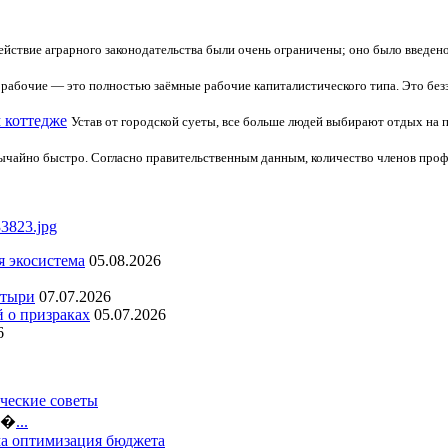
ействие аграрного законодательства были очень ограничены; оно было введен
» рабочие — это полностью заёмные рабочие капиталистического типа. Это бе
м коттедже
Устав от городской суеты, все больше людей выбирают отдых на п
айно быстро. Согласно правительственным данным, количество членов профсою
я экосистема
05.08.2026
стыри
07.07.2026
й о призраках
05.07.2026
6
ческие советы
ло�
...
ма оптимизация бюджета