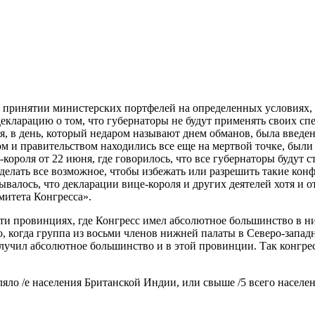
 принятии министерских портфелей на определенных условиях, 
декларацию о том, что губернаторы не будут применять своих с
, в день, который недаром
называют днем обманов, была введен
ом и правительством находились все еще на мертвой точке, был
короля от 22 июня, где говорилось, что все губернаторы будут 
делать все возможное, чтобы избежать или разрешить такие кон
валось, что декларации вице-короля и других деятелей хотя и 
митета Конгресса».
сти провинциях, где Конгресс имел абсолютное большинство в н
о, когда группа из восьми членов нижней палаты в Северо-запад
лучил абсолютное большинство и в этой провинции. Так конгре
вляло /е населения Британской Индии, или свыше /5 всего насе