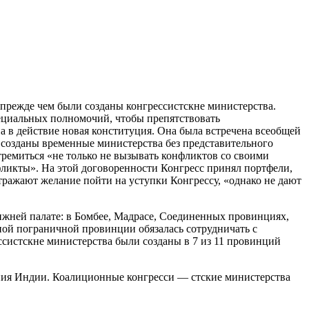
прежде чем были созданы конгрессистскне министерства.
пециальных полномочий, чтобы препятствовать
а в действие новая конституция. Она была встречена всеобщей
и созданы временные министерства без представительного
стремиться «не только не вызывать конфликтов со своими
фликты». На этой договоренности Конгресс принял портфели,
отражают желание пойти на уступки Конгрессу, «однако не дают
ижней палате: в Бомбее, Мадрасе, Соединенных провинциях,
ной пограничной провинции обязалась сотрудничать с
ссистскне министерства были созданы в 7 из 11 провинций
ления Индии. Коалиционные конгресси — стские министерства