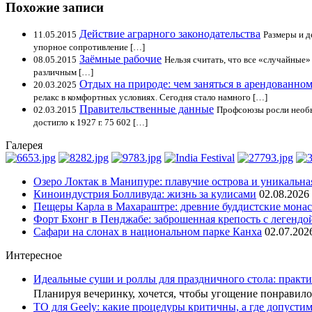
Похожие записи
Действие аграрного законодательства
11.05.2015
Размеры и д
упорное сопротивление […]
Заёмные рабочие
08.05.2015
Нельзя считать, что все «случайные
различным […]
Отдых на природе: чем заняться в арендованно
20.03.2025
релакс в комфортных условиях. Сегодня стало намного […]
Правительственные данные
02.03.2015
Профсоюзы росли необыч
достигло к 1927 г. 75 602 […]
Галерея
Озеро Локтак в Манипуре: плавучие острова и уникальна
Киноиндустрия Болливуда: жизнь за кулисами
02.08.2026
Пещеры Карла в Махараштре: древние буддистские мона
Форт Бхонг в Пенджабе: заброшенная крепость с легендо
Сафари на слонах в национальном парке Канха
02.07.202
Интересное
Идеальные суши и роллы для праздничного стола: практи
Планируя вечеринку, хочется, чтобы угощение понрави
ТО для Geely: какие процедуры критичны, а где допусти