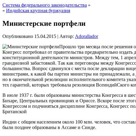
Система федерального законодательства
»
«
Индийская крупная буржуазия
Министерские портфели
Опубликовано
15.04.2015
|
Автор:
Adorallador
Прошло три месяца после решения о
Конгресс потребовал от правительства предварительно издать 
конституционной деятельности министров. Между тем, 1 апреля
грандиозной забастовкой. Так как переговоры между Конгресс
большинства. Вопрос сдвинулся с места после декларации вице-
министрами, к какой бы партии министры ни принадлежали, а 
но в окончательной резолюции исполнительного комитета указы
тех гарантий, которых требовала резолюция ВсеиндийСкого ко
В июле 1937 г. были образованы министерства Конгресса в ше
Бихаре, Центральных провинциях и Ориссе. Вскоре после этог
Конгрессом и подчиняться дисциплине Конгресса, Конгресс по
Британской
Индии с общим населением около 100 млн. человек, что соста
были позднее образованы в Ассаме и Синде.