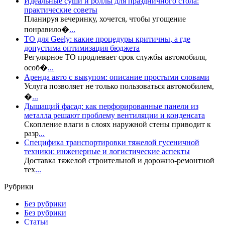
Идеальные суши и роллы для праздничного стола:
практические советы
Планируя вечеринку, хочется, чтобы угощение
понравило�
...
ТО для Geely: какие процедуры критичны, а где
допустима оптимизация бюджета
Регулярное ТО продлевает срок службы автомобиля,
особ�
...
Аренда авто с выкупом: описание простыми словами
Услуга позволяет не только пользоваться автомобилем,
�
...
Дышащий фасад: как перфорированные панели из
металла решают проблему вентиляции и конденсата
Скопление влаги в слоях наружной стены приводит к
разр
...
Специфика транспортировки тяжелой гусеничной
техники: инженерные и логистические аспекты
Доставка тяжелой строительной и дорожно-ремонтной
тех
...
Рубрики
Без рубрики
Без рубрики
Статьи