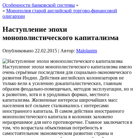
Особенности банковской системы
»
«
Монополия старой английской торгово-финансовой
олигархии
Наступление эпохи
монополистического капитализма
Опубликовано
22.02.2015
|
Автор:
Malolanim
Наступление эпохи монополистического капитализма имело
очень серьёзные последствия для социально-экономического
развития Индии. Действия английских колонизаторов не
только вели к усилению докапиталистических, главным
образом феодально-помещичьих, методов эксплуатации, но и
к развитию, хотя и в уродливых формах, местного
капитализма. Жизненные интересы широчайших масс
населения всё сильнее сталкивались с интересами
иностранного капитала. В самом
действии иностранного
монополистического капитала в колониях заложено
неразрешимое для него противоречие. Главное заключается в
том, что возрастала объективная потребность в
самостоятельном экономическом развитии страны и