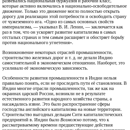
развевались национальная буржуазия и рабочий класс,
которые активно включались в национально-освободительное
движение. Только это движение могло полностью открыть
дорогу для реализации этой потребности и освободить страну
от чужеземного ига. «Одно из самых основных свойств
империализма, — указывал В. И. Ленин, — заключается как
раз в том, что он ускоряет развитие капитализма в самых
отсталых странах и тем самым расширяет и обостряет борьбу
против национального угнетения».
Возникновение некоторых отраслей промышленности,
строительство железных дорог и т. д. не делали Индию
самостоятельной в экономическом отношении. Наоборот, это
усиливало её экономическую зависимость.
Особенности развития промышленности в Индии нельзя
правильно понять, если не проследить пути её становления. В
Индии многие отрасли промышленности, так же как на
окраинах царской России, возникли не в результате
естественного развития народного хозяйства страны, а
насаждались извне. Это было распространение сферы
господства английского капитализма на новые территории.
Строительство выгодных дельцам Сити капиталистических
предприятий в. Индии было
Возможно
потому, что к
рассматриваемому времени предшествующие действия