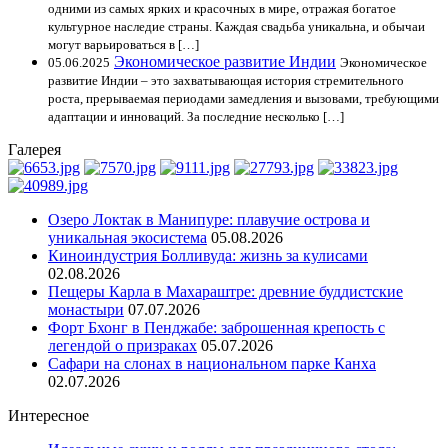
одними из самых ярких и красочных в мире, отражая богатое
культурное наследие страны. Каждая свадьба уникальна, и обычаи
могут варьироваться в […]
Экономическое развитие Индии
05.06.2025
Экономическое
развитие Индии – это захватывающая история стремительного
роста, прерываемая периодами замедления и вызовами, требующими
адаптации и инноваций. За последние несколько […]
Галерея
Озеро Локтак в Манипуре: плавучие острова и
уникальная экосистема
05.08.2026
Киноиндустрия Болливуда: жизнь за кулисами
02.08.2026
Пещеры Карла в Махараштре: древние буддистские
монастыри
07.07.2026
Форт Бхонг в Пенджабе: заброшенная крепость с
легендой о призраках
05.07.2026
Сафари на слонах в национальном парке Канха
02.07.2026
Интересное