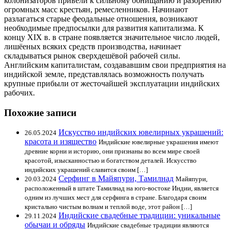
колонизаторов привели к сильному обнищанию и разорению
огромных масс крестьян, ремесленников. Начинают
разлагаться старые феодальные отношения, возникают
необходимые предпосылки для развития капитализма. К
концу XIX в. в стране появляется значительное число людей,
лишёеных всяких средств производства, начинает
складываться рынок сверхдешёвой рабочей силы.
Английским капиталистам, создававшим свои предприятия на
индийской земле, представлялась возможность получать
крупные прибыли от жесточайшей эксплуатации индийских
рабочих.
Похожие записи
Искусство индийских ювелирных украшений:
26.05.2024
красота и изящество
Индийские ювелирные украшения имеют
древние корни и историю, они признаны во всем мире своей
красотой, изысканностью и богатством деталей. Искусство
индийских украшений славится своим […]
Серфинг в Майяпури, Тамилнад
20.03.2024
Майяпури,
расположенный в штате Тамилнад на юго-востоке Индии, является
одним из лучших мест для серфинга в стране. Благодаря своим
кристально чистым волнам и теплой воде, этот район […]
Индийские свадебные традиции: уникальные
29.11.2024
обычаи и обряды
Индийские свадебные традиции являются