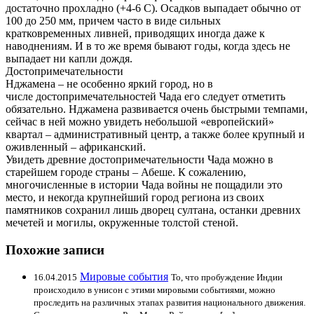
достаточно прохладно (+4-6 С). Осадков выпадает обычно от
100 до 250 мм, причем часто в виде сильных
кратковременных ливней, приводящих иногда даже к
наводнениям. И в то же время бывают годы, когда здесь не
выпадает ни капли дождя.
Достопримечательности
Нджамена – не особенно яркий город, но в
числе достопримечательностей Чада его следует отметить
обязательно. Нджамена развивается очень быстрыми темпами,
сейчас в ней можно увидеть небольшой «европейский»
квартал – административный центр, а также более крупный и
оживленный – африканский.
Увидеть древние достопримечательности Чада можно в
старейшем городе страны – Абеше. К сожалению,
многочисленные в истории Чада войны не пощадили это
место, и некогда крупнейший город региона из своих
памятников сохранил лишь дворец султана, останки древних
мечетей и могилы, окруженные толстой стеной.
Похожие записи
Мировые события
16.04.2015
То, что пробуждение Индии
происходило в унисон с этими мировыми событиями, можно
проследить на различных этапах развития национального движения.