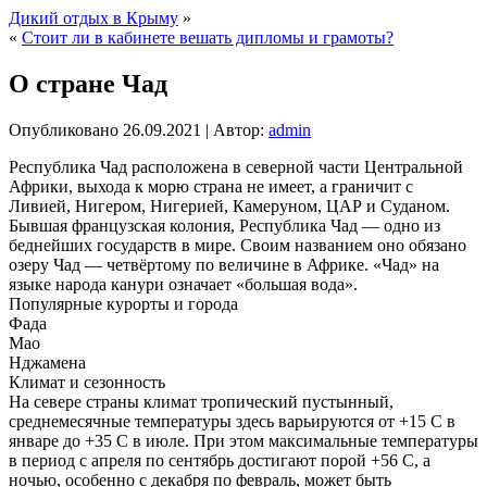
Дикий отдых в Крыму
»
«
Стоит ли в кабинете вешать дипломы и грамоты?
О стране Чад
Опубликовано
26.09.2021
|
Автор:
admin
Республика Чад расположена в северной части Центральной
Африки, выхода к морю страна не имеет, а граничит с
Ливией, Нигером, Нигерией, Камеруном, ЦАР и Суданом.
Бывшая французская колония, Республика Чад — одно из
беднейших государств в мире. Своим названием оно обязано
озеру Чад — четвёртому по величине в Африке. «Чад» на
языке народа канури означает «большая вода».
Популярные курорты и города
Фада
Мао
Нджамена
Климат и сезонность
На севере страны климат тропический пустынный,
среднемесячные температуры здесь варьируются от +15 C в
январе до +35 C в июле. При этом максимальные температуры
в период с апреля по сентябрь достигают порой +56 C, а
ночью, особенно с декабря по февраль, может быть