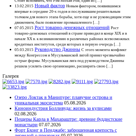
Стоит вспомнить, что Рэм Мохан Рой, один из […]
Новый фактор
13.02.2015
Новым фактором, появившимся
впервые в середине 20-х годов и послужившим решительным
толчком для нового этапа борьбы, хотя еще и не руководящим этим
движением, было появление промышленного […]
Рост товарно-денежных отношений
07.05.2015
Рост
товарно-денежных отношений в стране приводил в конце XIX и в
начале XX в. к возникновению в различных районах всевозможных
кредитных институтов, среди которых в первую очередь […]
Руководство Джинны
05.03.2015
С этого момента конфликт
между Конгрессом и Мусульманской лигой принял чрезвычайно
острые формы. Мусульманская лига под руководством Джинны
решила усилить свою организацию, расширить свою […]
Галерея
Озеро Локтак в Манипуре: плавучие острова и
уникальная экосистема
05.08.2026
Киноиндустрия Болливуда: жизнь за кулисами
02.08.2026
Пещеры Карла в Махараштре: древние буддистские
монастыри
07.07.2026
Форт Бхонг в Пенджабе: заброшенная крепость с
легендой о призраках
05.07.2026