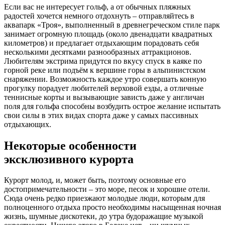
Если вас не интересует гольф, а от обычных пляжных
радостей хочется немного отдохнуть – отправляйтесь в
аквапарк «Троя», выполненный в древнегреческом стиле парк
занимает огромную площадь (около двенадцати квадратных
километров) и предлагает отдыхающим порадовать себя
несколькими десятками разнообразных аттракционов.
Любителям экстрима придутся по вкусу спуск в каяке по
горной реке или подъём к вершине горы в альпинистском
снаряжении. Возможность каждое утро совершать конную
прогулку порадует любителей верховой езды, а отличные
теннисные корты и вызывающие зависть даже у англичан
поля для гольфа способны возбудить острое желание испытать
свои силы в этих видах спорта даже у самых пассивных
отдыхающих.
Некоторые особенности
эксклюзивного курорта
Курорт молод, и, может быть, поэтому основные его
достопримечательности – это море, песок и хорошие отели.
Сюда очень редко приезжают молодые люди, которым для
полноценного отдыха просто необходимы насыщенная ночная
жизнь, шумные дискотеки, до утра будоражащие музыкой