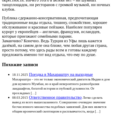
окрестности. Ничего этого в Белеке нет – ни шумных
танцплощадок, ни ресторанов с громкой музыкой, ни ночных
клубов.
Публика сдержанно-консервативная, предпочитающая
традиционные виды отдыха, тишину, спокойствие, хорошее
обслуживание и красивые пейзажи. Наиболее популярен
курорт у европейцев – англичан, французов, исландцев,
которые приезжают семейными парами.
Заманчиво? Конечно. Ведь Турция из Уфы лишь кажется
далёкой, на самом деле она ближе, чем любая другая страна,
просто потому, что здесь рады всем и готовы каждому
предложить именно тот вид отдыха, что ему по душе.
Похожие записи
Поездка в Махараштру на выходные
18.11.2025
Махараштра – это не только экономический двигатель Индии и дом
для шумного Мумбаи, но и край невероятного разнообразия
ландшафтов, богатой истории и глубокой духовности. От
прохладных […]
Ответственное правительство
08.03.2015
Легко сделать
вывод из всего вышесказанного. Совершенно очевидно значение
бесчисленного множества подобных заявлений. Для них является
общим иронический скептицизм и расплывчатость, когда […]