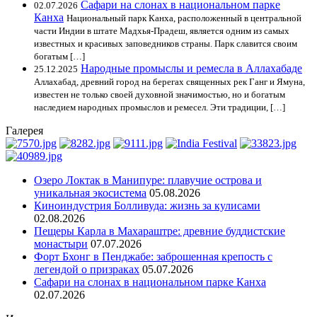
Сафари на слонах в национальном парке
02.07.2026
Канха
Национальный парк Канха, расположенный в центральной
части Индии в штате Мадхья-Прадеш, является одним из самых
известных и красивых заповедников страны. Парк славится своим
богатым […]
Народные промыслы и ремесла в Аллахабаде
25.12.2025
Аллахабад, древний город на берегах священных рек Ганг и Ямуна,
известен не только своей духовной значимостью, но и богатым
наследием народных промыслов и ремесел. Эти традиции, […]
Галерея
Озеро Локтак в Манипуре: плавучие острова и
уникальная экосистема
05.08.2026
Киноиндустрия Болливуда: жизнь за кулисами
02.08.2026
Пещеры Карла в Махараштре: древние буддистские
монастыри
07.07.2026
Форт Бхонг в Пенджабе: заброшенная крепость с
легендой о призраках
05.07.2026
Сафари на слонах в национальном парке Канха
02.07.2026