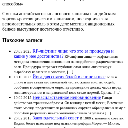
способом»
Смычка английского финансового капитала с индийским
торгово-ростовщическим капиталом, посредническая
вспомогательная роль в этом деле местных акционерных
банков выступают достаточно отчётливо.
Похожие записи
RF-лифтинг лица: что это за процедура и
20.03.2025
какие у нее достоинства?
RF-лифтинг лица — эффективная
методика омоложения, основанная на воздействии радиочастотных
волн. Процедура нагревает глубокие слои кожи, активизируя
выработку коллагена и эластина, […]
Йога для снятия болей в спине и шее
18.10.2023
Боли в
спине и шее стали неотъемлемой частью жизни многих людей,
особенно в современном мире, где проведение долгих часов перед
компьютером или в неправильной позе стало нормой. Однако, […]
Ненасильственное неповиновение
19.02.2015
Ганди
действовал странным образом. Он выжидал целый месяц. В течение
этого месяца представители различных округов обращались к нему с
просьбой разрешить начать кампанию отказа от уплаты […]
Законодательный совет
26.02.2015
В 1909 г. законом о советах
Индии, более известным под названием реформ Морли — Минто,