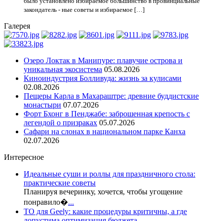
было установлено избираемое большинство в провинциальные
закондатель - ные советы и избираемое […]
Галерея
Озеро Локтак в Манипуре: плавучие острова и
уникальная экосистема
05.08.2026
Киноиндустрия Болливуда: жизнь за кулисами
02.08.2026
Пещеры Карла в Махараштре: древние буддистские
монастыри
07.07.2026
Форт Бхонг в Пенджабе: заброшенная крепость с
легендой о призраках
05.07.2026
Сафари на слонах в национальном парке Канха
02.07.2026
Интересное
Идеальные суши и роллы для праздничного стола:
практические советы
Планируя вечеринку, хочется, чтобы угощение
понравило�
...
ТО для Geely: какие процедуры критичны, а где
допустима оптимизация бюджета