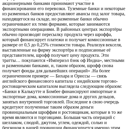
акционерными банками принимают участие в
финансировании его перевозки. Туземные банки и некоторые
из разменных банков предоставляют авансы под залог товара,
находящегося на складе, но разменные банки обычно
ограничивают их теми фирмами, которые занимаются
экспортными операциями. В районных центрах экспортёры
обычно производят пересылку продукта через шроффа,
который финансирует платежи и получает комиссионные в
размере от 0,5 до 0,25% стоимости товара. Реализуя векселя,
выставленные на фирму экспортёра и подписанные её
представителем, шрофф получает цену продукта. Эти
тратты… покупаются «Империэл бэнк оф Индиа», местными
и разменными банками, и, таким образом, шрофф снова
получает фонды для дальнейших операций» .На более
ограниченном примере — Бихара и Ориссы — связь
английского финансового капитала с индийским торгово-
ростовщическим капиталом выглядела следующим образом:
«Банки в Калькутте и Бомбее финансируют импортные и
экспортные дома, комиссионные дома и других дельцов,
занятых внутренней торговлей. Последние в свою очередь
кредитуют полученные таким образом деньги
провинциальным шроффам и ростовщикам, которые в то же
время являются и торговцами. Большая часть операций с
шеллаком, слюдой, джутом, углем, одеждой, солью и
бензином в нашей провинции финансируется именно этим