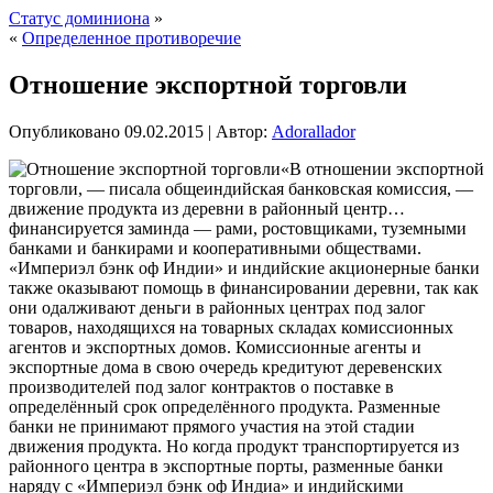
Статус доминиона
»
«
Определенное противоречие
Отношение экспортной торговли
Опубликовано
09.02.2015
|
Автор:
Adorallador
«В отношении экспортной
торговли, — писала общеиндийская банковская комиссия, —
движение продукта из деревни в районный центр…
финансируется заминда — рами, ростовщиками, туземными
банками и банкирами и кооперативными обществами.
«Империэл бэнк оф Индии» и индийские акционерные банки
также оказывают помощь в финансировании деревни, так как
они одалживают деньги в районных центрах под залог
товаров, находящихся на товарных
складах комиссионных
агентов и экспортных домов. Комиссионные агенты и
экспортные дома в свою очередь кредитуют деревенских
производителей под залог контрактов о поставке в
определённый срок определённого продукта. Разменные
банки не принимают прямого участия на этой стадии
движения продукта. Но когда продукт транспортируется из
районного центра в экспортные порты, разменные банки
наряду с «Империэл бэнк оф Индиа» и индийскими