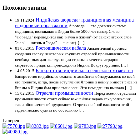
Похожие записи
Индийская аюрведа: традиционная медицина
19.11.2024
и здоровый образ жизни
Аюрведа — это древняя система
медицины, возникшая в Индии более 5000 лет назад. Слово
"аюрведа" переводится как "наука о жизни" (от санскритских слов
"аюр" — жизнь и "веда" — знание). […]
Ростовщическая кабала
01.05.2015
Аналогичный процесс
создания сверху некоторых крупных отраслей промышленности,
необходимых для эксплуатации страны в качестве аграрно-
сырьевого придатка, происходил в Индии. Вокруг крупных […]
Банкротство индийского сельского хозяйства
14.05.2015
Банкротство индийского сельского хозяйства обнаружилось во всей
его полноте, когда, после вступления Японии в войну, импорт риса из
Бирмы в Индию был приостановлен. Это немедленно вызвало […]
Отрасли промышленности
15.02.2015
Перед всеми отраслями
промышленности стоит сейчас важнейшая задача как увеличения,
так и обновления оборудования. О чрезвычайной важности этой
задачи можно судить по состоянию […]
Галерея