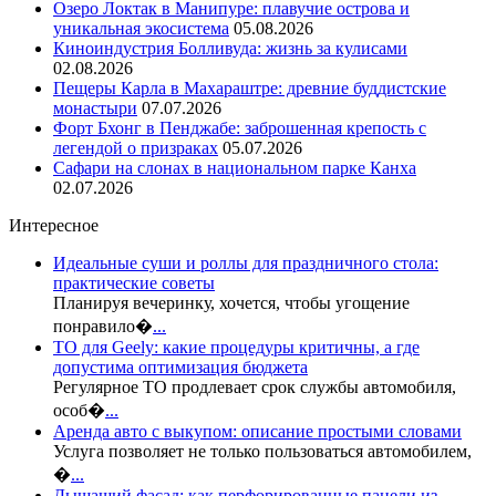
Озеро Локтак в Манипуре: плавучие острова и
уникальная экосистема
05.08.2026
Киноиндустрия Болливуда: жизнь за кулисами
02.08.2026
Пещеры Карла в Махараштре: древние буддистские
монастыри
07.07.2026
Форт Бхонг в Пенджабе: заброшенная крепость с
легендой о призраках
05.07.2026
Сафари на слонах в национальном парке Канха
02.07.2026
Интересное
Идеальные суши и роллы для праздничного стола:
практические советы
Планируя вечеринку, хочется, чтобы угощение
понравило�
...
ТО для Geely: какие процедуры критичны, а где
допустима оптимизация бюджета
Регулярное ТО продлевает срок службы автомобиля,
особ�
...
Аренда авто с выкупом: описание простыми словами
Услуга позволяет не только пользоваться автомобилем,
�
...
Дышащий фасад: как перфорированные панели из