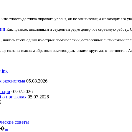
го известность достигла мирового уровня, он не очень велик, а желающих его 
сии
Как правило, школьникам и студентам редко доверяют серьезную работу. 
а, явилась также одним из острых противоречий, оставленных английскими пр
ще связаны главным образом с землевладельческими кругами; в частности в Ас
я экосистема
05.08.2026
стыри
07.07.2026
й о призраках
05.07.2026
6
ческие советы
ло�
...