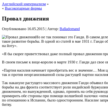
Английский империализм
»
«
Высокопарные формы
Провал движения
Опубликовано
16.05.2015
|
Автор:
Balladomand
Но не так понимал это Ганди. В самом деле
такое развитие борьбы. В одной из статей в мае 1931 г. Ганди
на йоту».
«Я бы скорее приветствовал даже полный провал
движения при 
В своем письме к вице-королю в марте 1930 г. Ганди дал свое
«Партия насилия начинает приобретать вес и значение… Моя ц
так и против неорганизованной силы растущей партии насили
Так накануне растущего массового движения Ганди объявил бор
борьбы на два фронта соответствует роли индийской буржуазии
движением, но вынужденной, однако, принять на себя руководс
примирить обе стороны при помощи волшебной палочки «ненас
по отношению к Испании, было односторонним. Насилие запре
битву.