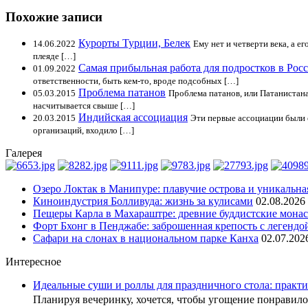
Похожие записи
Курорты Турции, Белек
14.06.2022
Ему нет и четверти века, а е
плеяде […]
Самая прибыльная работа для подростков в Рос
01.09.2022
ответственности, быть кем-то, вроде подсобных […]
Проблема патанов
05.03.2015
Проблема патанов, или Патанистан
насчитывается свыше […]
Индийская ассоциация
20.03.2015
Эти первые ассоциации были е
организаций, входило […]
Галерея
Озеро Локтак в Манипуре: плавучие острова и уникальна
Киноиндустрия Болливуда: жизнь за кулисами
02.08.2026
Пещеры Карла в Махараштре: древние буддистские мона
Форт Бхонг в Пенджабе: заброшенная крепость с легендо
Сафари на слонах в национальном парке Канха
02.07.202
Интересное
Идеальные суши и роллы для праздничного стола: практи
Планируя вечеринку, хочется, чтобы угощение понрави