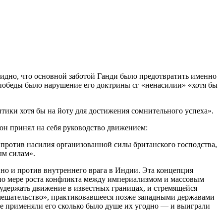
 видно, что основной заботой Ганди было предотвратить именно
й победы было нарушение его доктрины сг «ненасилии» «хотя бы
тики хотя бы на йоту для достижения сомнительного успеха».
 он принял на себя руководство движением:
 против насилия организованной силы британского господства,
ым силам».
 но и против внутреннего врага в Индии. Эта концепция
г по мере роста конфликта между империализмом и массовым
 удержать движение в известных границах, и стремящейся
мешательство», практиковавшееся позже западными державами
е применяли его сколько было душе их угодно — и выиграли