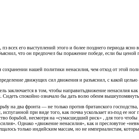
, пз всех его выступлений этого и более позднего периода ясно
 объяснил, что он предпочел бы поражение победе, если бы цено
сохранении нашей политики ненасилия, чем отход от этой поли
 определение движущих сил движения и разъяснил, с какой целью
ель заключается в том, чтобы направитьдвижение ненасилия как
я. Сидеть спокойно означало бы дать волю обеим вышеупомянут
ьбу на два фронта — не только против британского господства,
, испуганной при виде того, как почва ускользает из-под ее но
тво борьбой, несмотря на «сумасшедший риск» , для того чтобы
илия». Однако «движение ненасилия», как и пресловутое «нев
щалось только индийским массам, но не империалистам, которы