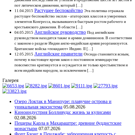
пот литическом движении, который […]
Растущее беспокойство
11.04.2015
Эта политика отражала
растущее беспокойство экспло - ататорских классов и умеренных
элементов Конгресса, вызывавшееся быстрым ростом рабочего и
крестьянского движения. В области […]
Английское руководство
04.05.2015
Под английским
руководством находятся также и армии доминионов. В соответствии
с законом о разделе Индии англо-индийская армия реорганизуется.
Британские войска «покидают» Индию. II […]
Английские правители
12.05.2015
Отсюда становится ясным,
почему в настоящее время закон о постоянном земиндарстве
повсеместно критикуется и осуждается не только крестьянством и
всем индийским народом, за исключением […]
Галерея
Озеро Локтак в Манипуре: плавучие острова и
уникальная экосистема
05.08.2026
Киноиндустрия Болливуда: жизнь за кулисами
02.08.2026
Пещеры Карла в Махараштре: древние буддистские
монастыри
07.07.2026
Форт Бхонг в Пенджабе: заброшенная крепость с