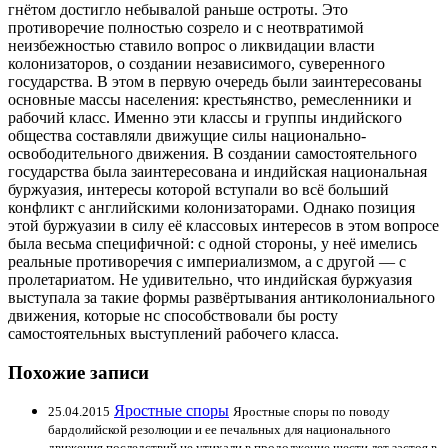
гнётом достигло небывалой раньше остроты. Это
противоречие полностью созрело и с неотвратимой
неизбежностью ставило вопрос о ликвидации власти
колонизаторов, о создании независимого, суверенного
государства. В этом в первую очередь были заинтересованы
основные массы населения: крестьянство, ремесленники и
рабочий класс. Именно эти классы и группы индийского
общества составляли движущие силы национально-
освободительного движения. В создании самостоятельного
государства была заинтересована и индийская национальная
буржуазия, интересы которой вступали во всё больший
конфликт с английскими колонизаторами. Однако позиция
этой буржуазии в силу её классовых интересов в этом вопросе
была весьма специфичной: с одной стороны, у неё имелись
реальные противоречия с империализмом, а с другой — с
пролетариатом. Не удивительно, что индийская буржуазия
выступала за такие формы развёртывания антиколониального
движения, которые нс способствовали бы росту
самостоятельных выступлений рабочего класса.
Похожие записи
Яростные споры
25.04.2015
Яростные споры по поводу
бардолийской резолюции и ее печальных для национального
движения последствий не утихали в продолжение шести лет застоя в