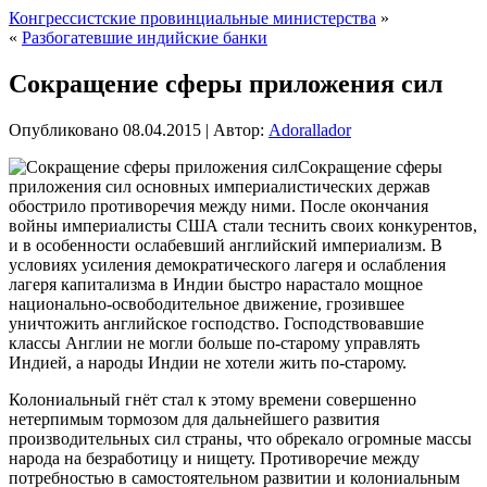
Конгрессистские провинциальные министерства
»
«
Разбогатевшие индийские банки
Сокращение сферы приложения сил
Опубликовано
08.04.2015
|
Автор:
Adorallador
Сокращение сферы
приложения сил основных империалистических держав
обострило противоречия между ними. После окончания
войны империалисты США стали теснить своих конкурентов,
и в особенности ослабевший английский империализм. В
условиях усиления демократического лагеря и ослабления
лагеря капитализма в Индии быстро нарастало мощное
национально-освободительное движение, грозившее
уничтожить английское
господство. Господствовавшие
классы Англии не могли больше по-старому управлять
Индией, а народы Индии не хотели жить по-старому.
Колониальный гнёт стал к этому времени совершенно
нетерпимым тормозом для дальнейшего развития
производительных сил страны, что обрекало огромные массы
народа на безработицу и нищету. Противоречие между
потребностью в самостоятельном развитии и колониальным