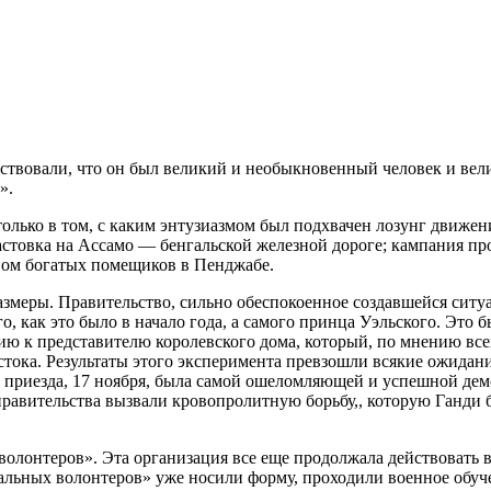
твовали, что он был великий и необыкновенный человек и вели
».
только в том, с каким энтузиазмом был подхвачен лозунг движен
астовка на Ассамо — бенгальской железной дороге; кампания про
ом богатых помещиков в Пенджабе.
азмеры. Правительство, сильно обеспокоенное создавшейся ситуа
, как это было в начало года, а самого принца Уэльского. Это 
ию к представителю королевского дома, который, по мнению все
ока. Результаты этого эксперимента превзошли всякие ожидания
о приезда, 17 ноября, была самой ошеломляющей и успешной дем
равительства вызвали кровопролитную борьбу,, которую Ганди б
волонтеров». Эта организация все еще продолжала действовать 
альных волонтеров» уже носили форму, проходили военное обуч