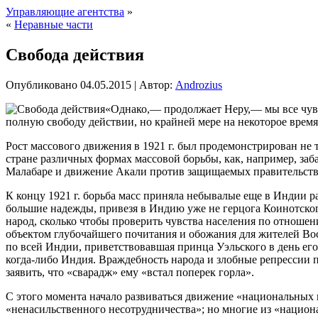
Управляющие агентства
»
«
Неравные части
Свобода действия
Опубликовано
04.05.2015
|
Автор:
Androzius
«Однако,— продолжает Неру,— мы все чувс
полную свободу действии, но крайней мере на некоторое время
Рост массового движения в 1921 г. был продемонстрирован не 
стране различных формах
массовой борьбы, как, например, заб
Малабаре и движение Акали против защищаемых правительств
К концу 1921 г. борьба масс приняла небывалые еще в Индии р
большие надежды, привезя в Индию уже не герцога Коинотского
народ, сколько чтобы проверить чувства населения по отношен
объектом глубочайшего почитания и обожания для жителей Вост
по всей Индии, приветствовавшая принца Уэльского в день ег
когда-либо Индия. Враждебность народа и злобные репрессии п
заявить, что «сварадж» ему «встал поперек горла».
С этого момента начало развиваться движение «национальных 
«ненасильственного несотрудничества»; но многие из «национ