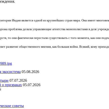
беждения.
рритории Индия является одной из крупнейших стран мира. Она имеет многове
торожа проблемы делала управляющие агентства монополистами в деле учрежде
рств, то они фактически перестали существовать с того момента, как они подп
ряет развитие общественного мнения, как большая война. Всякий, кому приход
я экосистема
05.08.2026
стыри
07.07.2026
й о призраках
05.07.2026
6
ческие советы