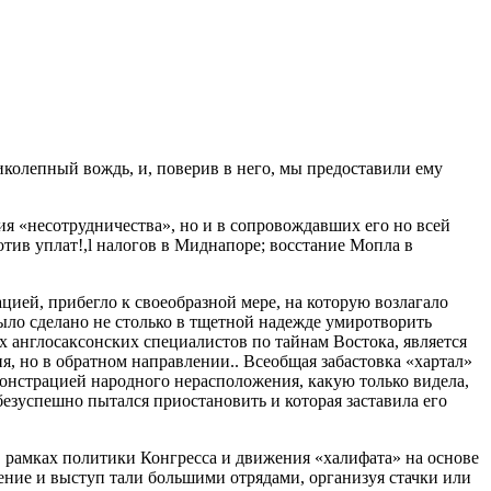
колепный вождь, и, поверив в него, мы предоставили ему
ия «несотрудничества», но и в сопровождавших его но всей
тив уплат!,l налогов в Миднапоре; восстание Мопла в
цией, прибегло к своеобразной мере, на которую возлагало
было сделано не столько в тщетной надежде умиротворить
х англосаксонских специалистов по тайнам Востока, является
, но в обратном направлении.. Всеобщая забастовка «хартал»
онстрацией народного нерасположения, какую только видела,
езуспешно пытался приостановить и которая заставила его
в рамках политики Конгресса и движения «халифата» на основе
ение и выступ тали большими отрядами, организуя стачки или