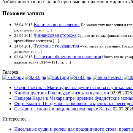
бойкот иностранных тканей при помощи пикетов и мирного у
Похожие записи
Количество населения
26.04.2015
По количеству населения и те
развитие мировой […]
Финансовая сторожа
25.04.2015
Однако не только финансовая с
крупнейшие агентства […]
Туземные государства
24.04.2015
«Что касается туземных Госуда
дозволяется […]
Развитие общественного мнения
03.04.2015
Ничто так не уско
влияние война 1914—1918 гг. […]
Галерея
Озеро Локтак в Манипуре: плавучие острова и уникальна
Киноиндустрия Болливуда: жизнь за кулисами
02.08.2026
Пещеры Карла в Махараштре: древние буддистские мона
Форт Бхонг в Пенджабе: заброшенная крепость с легендо
Сафари на слонах в национальном парке Канха
02.07.202
Интересное
Идеальные суши и роллы для праздничного стола: практи