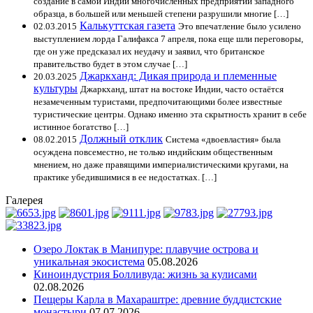
создание в самой Индии многочисленных предприятий западного
образца, в большей или меньшей степени разрушили многие […]
Калькуттская газета
02.03.2015
Это впечатление было усилено
выступлением лорда Галифакса 7 апреля, пока еще шли переговоры,
где он уже предсказал их неудачу и заявил, что британское
правительство будет в этом случае […]
Джаркханд: Дикая природа и племенные
20.03.2025
культуры
Джаркханд, штат на востоке Индии, часто остаётся
незамеченным туристами, предпочитающими более известные
туристические центры. Однако именно эта скрытность хранит в себе
истинное богатство […]
Должный отклик
08.02.2015
Система «двоевластия» была
осуждена повсеместно, не только индийским общественным
мнением, но даже правящими империалистическими кругами, на
практике убедившимися в ее недостатках. […]
Галерея
Озеро Локтак в Манипуре: плавучие острова и
уникальная экосистема
05.08.2026
Киноиндустрия Болливуда: жизнь за кулисами
02.08.2026
Пещеры Карла в Махараштре: древние буддистские
монастыри
07.07.2026