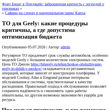
Форт Бхонг в Пенджабе: заброшенная крепость с легендой о
призраках
»
«
Сафари на слонах в национальном парке Канха
ТО для Geely: какие процедуры
критичны, а где допустима
оптимизация бюджета
Опубликовано
05.07.2026
|
Автор:
admin
Регулярное ТО продлевает срок службы автомобиля, особенно
моделей Geely с большим количеством электронных систем.
Цена ТО Джили
https://bilgeely.ru/tehnicheskoe-obsluzhivanie-
geely-to-dzhili-v-moskve/
складывается из регламентных
операций, которые зависят от конструкции платформы. У
моделей Coolray, Atlas и Emgrand разные интервалы
обслуживания и системы, чувствительные к качеству
расходников. Правильный подход к обслуживанию позволяет
сохранить надёжность и сэкономить: одни работы
обязательны, по другим возможна экономия без ущерба для
ресурса.
Что нельзя пропускать и где возможна