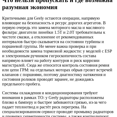
разумная экономия
Критичными для Geely остаются операции, напрямую
влияющие на безопасность и ресурс дорогих агрегатов. В
первую очередь это замена моторного масла и масляного
фильтра: двигатели линейки 1.5T и 2.0T требовательны к
чистоте смазки, а отклонение от рекомендованных
интервалов быстро сказывается на состоянии турбины и
поршневой группы. Не менее важна проверка и при
необходимости замена тормозной жидкости: у моделей с ESP
и электронным ручником гигроскопичность состава
напрямую влияет на работу контуров и риск коррозии
магистралей. Сюда же относится контроль состояния ремня
или цепи ГРМ: на отдельных моторах обрыв грозит встречей
клапанов с поршнями, поэтому диагностику натяжения и
состояния роликов проводят заранее, не дожидаясь
предельного пробега.
Системы охлаждения и кондиционирования требуют
внимания в рамках ТО: у Geely радиаторы расположены
близко к бамперу и быстрее забиваются грязью, из-за чего
падает теплоотвод и растёт риск перегрева. На
специализированном сервисе проводят промывку радиаторов
и проверку герметичности системы, а также контролируют