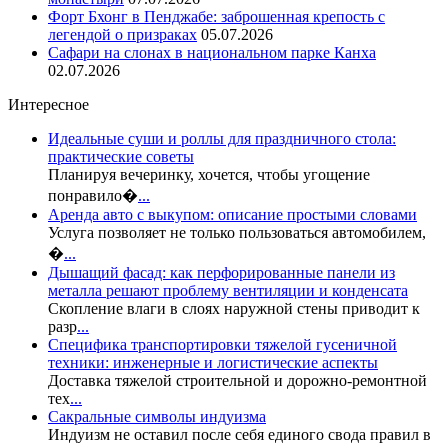
Форт Бхонг в Пенджабе: заброшенная крепость с
легендой о призраках
05.07.2026
Сафари на слонах в национальном парке Канха
02.07.2026
Интересное
Идеальные суши и роллы для праздничного стола:
практические советы
Планируя вечеринку, хочется, чтобы угощение
понравило�
...
Аренда авто с выкупом: описание простыми словами
Услуга позволяет не только пользоваться автомобилем,
�
...
Дышащий фасад: как перфорированные панели из
металла решают проблему вентиляции и конденсата
Скопление влаги в слоях наружной стены приводит к
разр
...
Специфика транспортировки тяжелой гусеничной
техники: инженерные и логистические аспекты
Доставка тяжелой строительной и дорожно-ремонтной
тех
...
Сакральные символы индуизма
Индуизм не оставил после себя единого свода правил в