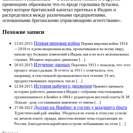
провинциях образовали что-то вроде горлышка бутылки,
через которое британский капитал притекал в Индию и
распределялся между различными предприятиями,
основанными британскими управляющими агентствами».
Похожие записи
Первая мировая война
13.05.2015
Первая мировая война 1914
—1918 гг. и революционная волна, прокатившаяся но всему миру,
начали эру больших изменений в Индии, как и во всех колониальных
странах. Мощное народное движение […]
Изучение данных
26.03.2015
Перепись 1911 г. показала, что этот
процесс пошел дальше. В отчете за 1911 г. отмечалось, что,
например, в текстильной промышленности в течение 10 лет,
предшествовавших переписи, число […]
История рабочего движения
22.04.2015
Принято начинать
историю рабочего движения в Индии с собрания текстильщиков,
организованного в Бомбее в 1884 г. редактором местной газеты Н. М.
Локхан - дом, составившим заявление от имени […]
Доллар на Ямайке: в гостях у младшего брата
27.06.2022
Туристический рай -ямайка. Убедиться не очень в этом уже успели
на личном опыте, правда, многочисленные пока отдыхающие из
России, благодатном карибском острове побывавшие на этом. […]