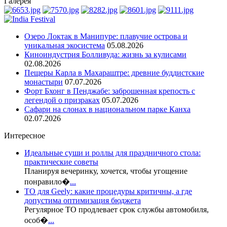
Галерея
Озеро Локтак в Манипуре: плавучие острова и
уникальная экосистема
05.08.2026
Киноиндустрия Болливуда: жизнь за кулисами
02.08.2026
Пещеры Карла в Махараштре: древние буддистские
монастыри
07.07.2026
Форт Бхонг в Пенджабе: заброшенная крепость с
легендой о призраках
05.07.2026
Сафари на слонах в национальном парке Канха
02.07.2026
Интересное
Идеальные суши и роллы для праздничного стола:
практические советы
Планируя вечеринку, хочется, чтобы угощение
понравило�
...
ТО для Geely: какие процедуры критичны, а где
допустима оптимизация бюджета
Регулярное ТО продлевает срок службы автомобиля,
особ�
...