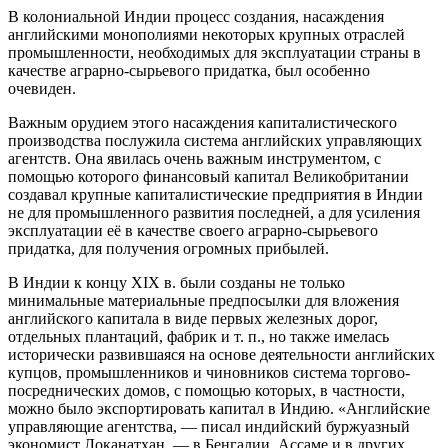
В колониальной Индии процесс создания, насаждения
английскими монополиями некоторых крупных отраслей
промышленности, необходимых для эксплуатации страны в
качестве аграрно-сырьевого придатка, был особенно
очевиден.
Важным орудием этого насаждения капиталистического
производства послужила система английских управляющих
агентств. Она явилась очень важным инструментом, с
помощью которого финансовый капитал Великобритании
создавал крупные капиталистические предприятия в Индии
не для промышленного развития последней, а для усиления
эксплуатации её в качестве своего аграрно-сырьевого
придатка, для получения огромных прибылей.
В Индии к концу XIX в. были созданы не только
минимальные материальные предпосылки для вложения
английского капитала в виде первых железных дорог,
отдельных плантаций, фабрик и т. п., но также имелась
исторически развившаяся на основе деятельности английских
купцов, промышленников и чиновников система торгово-
посреднических домов, с помощью которых, в частности,
можно было экспортировать капитал в Индию. «Английские
управляющие агентства, — писал индийский буржуазный
экономист Локанатхан, — в Бенгалии, Ассаме и в других