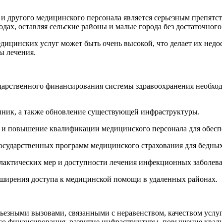
р и другого медицинского персонала является серьезным препят
ах, оставляя сельские районы и малые города без достаточног
дицинских услуг может быть очень высокой, что делает их нед
ы лечения.
арственного финансирования системы здравоохранения необход
иник, а также обновление существующей инфраструктуры.
и повышение квалификации медицинского персонала для обесп
осударственных программ медицинского страхования для бедных
актических мер и доступности лечения инфекционных заболев
ширения доступа к медицинской помощи в удаленных районах.
рьезными вызовами, связанными с неравенством, качеством усл
го финансирования, развитие инфраструктуры, повышение квал