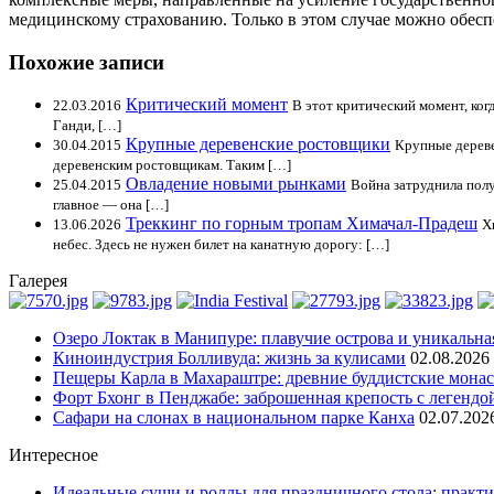
медицинскому страхованию. Только в этом случае можно обесп
Похожие записи
Критический момент
22.03.2016
В этот критический момент, ког
Ганди, […]
Крупные деревенские ростовщики
30.04.2015
Крупные дереве
деревенским ростовщикам. Таким […]
Овладение новыми рынками
25.04.2015
Война затруднила полу
главное — она […]
Треккинг по горным тропам Химачал-Прадеш
13.06.2026
Х
небес. Здесь не нужен билет на канатную дорогу: […]
Галерея
Озеро Локтак в Манипуре: плавучие острова и уникальна
Киноиндустрия Болливуда: жизнь за кулисами
02.08.2026
Пещеры Карла в Махараштре: древние буддистские мона
Форт Бхонг в Пенджабе: заброшенная крепость с легендо
Сафари на слонах в национальном парке Канха
02.07.202
Интересное
Идеальные суши и роллы для праздничного стола: практи