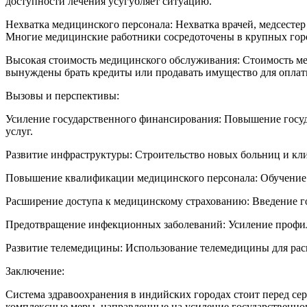
доступности лечения усугубляет ситуацию.
Нехватка медицинского персонала: Нехватка врачей, медсесте
Многие медицинские работники сосредоточены в крупных город
Высокая стоимость медицинского обслуживания: Стоимость ме
вынуждены брать кредиты или продавать имущество для оплат
Вызовы и перспективы:
Усиление государственного финансирования: Повышение госуд
услуг.
Развитие инфраструктуры: Строительство новых больниц и кл
Повышение квалификации медицинского персонала: Обучение 
Расширение доступа к медицинскому страхованию: Введение г
Предотвращение инфекционных заболеваний: Усиление профил
Развитие телемедицины: Использование телемедицины для рас
Заключение:
Система здравоохранения в индийских городах стоит перед се
комплексные меры, направленные на усиление государственно