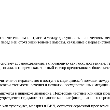
я значительным контрастом между доступностью и качеством ме
 перед ней стоят значительные вызовы, связанные с неравенство
систему здравоохранения, включающую как государственные, т
сонала, в то время как частный сектор предоставляет более кач
ачительное неравенство в доступе к медицинской помощи между 
ысокой стоимости лечения и нехватки государственных медицин
ьируется в широком диапазоне. Некоторые частные клиники пре
учреждения страдают от недостатка квалифицированного персон
как туберкулез, малярия и ВИЧ, остаются серьезной проблемой