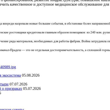
ечить качественное и доступное медицинское обслуживание для 
да впереди назревали новые большие события, в обстановке более напряженной,
нские ростовщики кредитовали главным образом помещиков: из 240 млн. руп
чение ряда материалов, необходимых для работы фабрик. Война затруднила ов
имачал-Прадеш — это не отдельная достопримечательность, а сплошной горны
я экосистема
05.08.2026
стыри
07.07.2026
й о призраках
05.07.2026
6
ческие советы