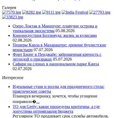
Галерея
Озеро Локтак в Манипуре: плавучие острова и
уникальная экосистема
05.08.2026
Киноиндустрия Болливуда: жизнь за кулисами
02.08.2026
Пещеры Карла в Махараштре: древние буддистские
монастыри
07.07.2026
Форт Бхонг в Пенджабе: заброшенная крепость с
легендой о призраках
05.07.2026
Сафари на слонах в национальном парке Канха
02.07.2026
Интересное
Идеальные суши и роллы для праздничного стола:
практические советы
Планируя вечеринку, хочется, чтобы угощение
понравило�
...
ТО для Geely: какие процедуры критичны, а где
допустима оптимизация бюджета
Регулярное ТО продлевает срок службы автомобиля,