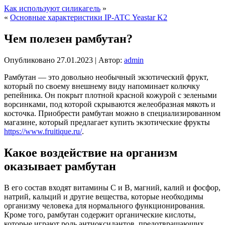
Как используют силикагель
»
«
Основные характеристики IP-АТС Yeastar K2
Чем полезен рамбутан?
Опубликовано
27.01.2023
|
Автор:
admin
Рамбутан — это довольно необычный экзотический фрукт,
который по своему внешнему виду напоминает колючку
репейника. Он покрыт плотной красной кожурой с зелеными
ворсинками, под которой скрываются желеобразная мякоть и
косточка. Приобрести рамбутан можно в специализированном
магазине, который предлагает купить экзотические фрукты
https://www.fruitique.ru/
.
Какое воздействие на организм
оказывает рамбутан
В его состав входят витамины С и В, магний, калий и фосфор,
натрий, кальций и другие вещества, которые необходимы
организму человека для нормального функционирования.
Кроме того, рамбутан содержит органические кислоты,
которые играют роль антиоксидантов, предотвращающих