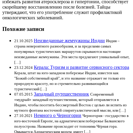
избежать развития атеросклероза и гипертонии, способствует
скорейшему восстановлению после болезней. Тайцы
утверждают, что его употребление служит профилактикой
онкологических заболеваний.
Похожие записи
Неизведанные жемчужины Индии
21.10.2025
Индия –
страна невероятного разнообразия, и за пределами самых
популярных туристических маршрутов скрываются настоящие
неизведанные жемчужины. Эти места предлагают уникальный опыт,
[…]
Керала: Туризм и развитие сервисного сектора
23.12.2024
Керала, штат на юго-западном побережье Индии, известен как
"Божий собственный край", и это название отражает не только его
природную красоту, но и стремительно развивающийся
туристический […]
Западный путешественник
07.05.2015
Современный
«мудрый» западный путешественник, который отправляется в
Индию, чтобы посетить бессмертный Восток с целью ли испить из
мутного фонтана восточной спиритуалистической мысли, или […]
Немного о Черногории
27.10.2021
Черногория - государство в
юго-восточной Европе, на адриатическом побережье Балканского
полуострова. Название происходит от топонима Чёрная гора.
Омывается Адриатическим морем, имеет […]