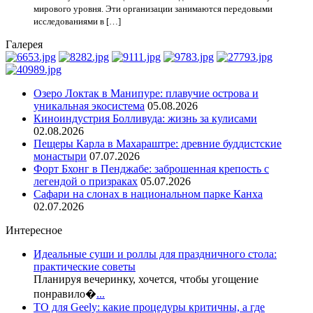
мирового уровня. Эти организации занимаются передовыми
исследованиями в […]
Галерея
Озеро Локтак в Манипуре: плавучие острова и
уникальная экосистема
05.08.2026
Киноиндустрия Болливуда: жизнь за кулисами
02.08.2026
Пещеры Карла в Махараштре: древние буддистские
монастыри
07.07.2026
Форт Бхонг в Пенджабе: заброшенная крепость с
легендой о призраках
05.07.2026
Сафари на слонах в национальном парке Канха
02.07.2026
Интересное
Идеальные суши и роллы для праздничного стола:
практические советы
Планируя вечеринку, хочется, чтобы угощение
понравило�
...
ТО для Geely: какие процедуры критичны, а где