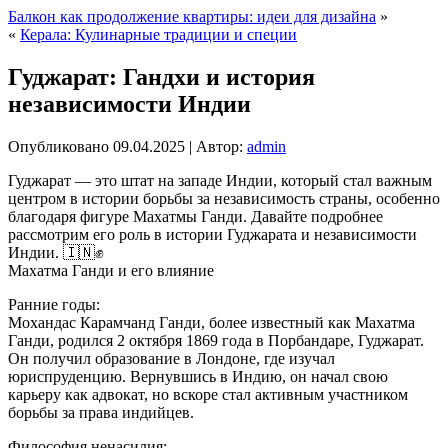
Балкон как продолжение квартиры: идеи для дизайна
»
«
Керала: Кулинарные традиции и специи
Гуджарат: Гандхи и история
независимости Индии
Опубликовано
09.04.2025
|
Автор:
admin
Гуджарат — это штат на западе Индии, который стал важным
центром в истории борьбы за независимость страны, особенно
благодаря фигуре Махатмы Ганди. Давайте подробнее
рассмотрим его роль в истории Гуджарата и независимости
Индии. 🇮🇳✊
Махатма Ганди и его влияние
Ранние годы:
Мохандас Карамчанд Ганди, более известный как Махатма
Ганди, родился 2 октября 1869 года в Порбандаре, Гуджарат.
Он получил образование в Лондоне, где изучал
юриспруденцию. Вернувшись в Индию, он начал свою
карьеру как адвокат, но вскоре стал активным участником
борьбы за права индийцев.
Философия ненасилия: