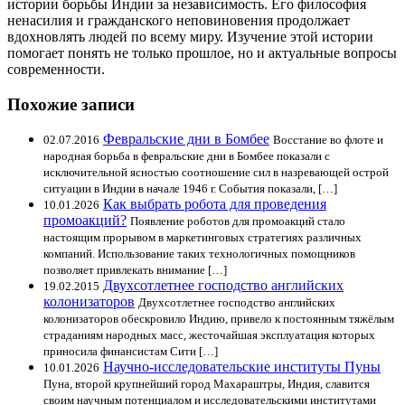
истории борьбы Индии за независимость. Его философия
ненасилия и гражданского неповиновения продолжает
вдохновлять людей по всему миру. Изучение этой истории
помогает понять не только прошлое, но и актуальные вопросы
современности.
Похожие записи
Февральские дни в Бомбее
02.07.2016
Восстание во флоте и
народная борьба в февральские дни в Бомбее показали с
исключительной ясностью соотношение сил в назревающей острой
ситуации в Индии в начале 1946 г. События показали, […]
Как выбрать робота для проведения
10.01.2026
промоакций?
Появление роботов для промоакций стало
настоящим прорывом в маркетинговых стратегиях различных
компаний. Использование таких технологичных помощников
позволяет привлекать внимание […]
Двухсотлетнее господство английских
19.02.2015
колонизаторов
Двухсотлетнее господство английских
колонизаторов обескровило Индию, привело к постоянным тяжёлым
страданиям народных масс, жесточайшая эксплуатация которых
приносила финансистам Сити […]
Научно-исследовательские институты Пуны
10.01.2026
Пуна, второй крупнейший город Махараштры, Индия, славится
своим научным потенциалом и исследовательскими институтами