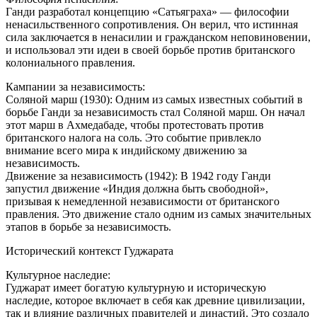
Ганди разработал концепцию «Сатьяграха» — философии
ненасильственного сопротивления. Он верил, что истинная
сила заключается в ненасилии и гражданском неповиновении,
и использовал эти идеи в своей борьбе против британского
колониального правления.
Кампании за независимость:
Соляной марш (1930): Одним из самых известных событий в
борьбе Ганди за независимость стал Соляной марш. Он начал
этот марш в Ахмедабаде, чтобы протестовать против
британского налога на соль. Это событие привлекло
внимание всего мира к индийскому движению за
независимость.
Движение за независимость (1942): В 1942 году Ганди
запустил движение «Индия должна быть свободной»,
призывая к немедленной независимости от британского
правления. Это движение стало одним из самых значительных
этапов в борьбе за независимость.
Исторический контекст Гуджарата
Культурное наследие:
Гуджарат имеет богатую культурную и историческую
наследие, которое включает в себя как древние цивилизации,
так и влияние различных правителей и династий. Это создало