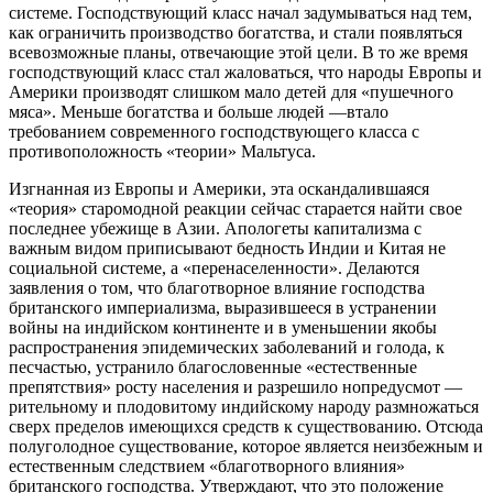
системе. Господствующий класс начал задумываться над тем,
как ограничить производство богатства, и стали появляться
всевозможные планы, отвечающие этой цели. В то же время
господствующий класс стал жаловаться, что народы Европы и
Америки производят слишком мало детей для «пушечного
мяса». Меньше богатства и больше людей —втало
требованием современного господствующего класса с
противоположность «теории» Мальтуса.
Изгнанная из Европы и Америки, эта оскандалившаяся
«теория» старомодной реакции сейчас старается найти свое
последнее убежище в Азии. Апологеты капитализма с
важным видом приписывают бедность Индии и Китая не
социальной системе, а «перенаселенности». Делаются
заявления о том, что благотворное влияние господства
британского империализма, выразившееся в устранении
войны на индийском континенте и в уменьшении якобы
распространения эпидемических заболеваний и голода, к
песчастью, устранило благословенные «естественные
препятствия» росту населения и разрешило нопредусмот —
рительному и плодовитому индийскому народу размножаться
сверх пределов имеющихся средств к существованию. Отсюда
полуголодное существование, которое является неизбежным и
естественным следствием «благотворного влияния»
британского господства. Утверждают, что это положение