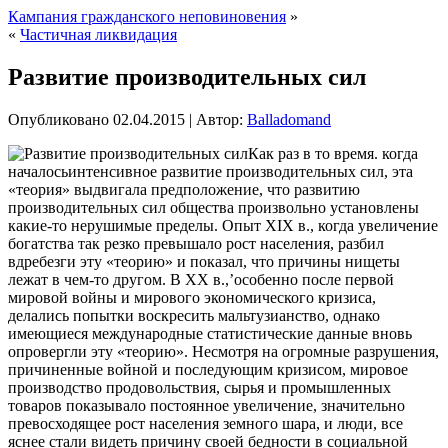
Кампания гражданского неповиновения
»
«
Частичная ликвидация
Развитие производительных сил
Опубликовано
02.04.2015
|
Автор:
Balladomand
Как раз в то время. когда
началосьинтенсивное развитие производительных сил, эта
«теория» выдвигала предположение, что развитию
производительных сил общества произвольно установлены
какие-то нерушимые пределы. Опыт XIX в., когда увеличение
богатства так резко превышало рост населения, разбил
вдребезги эту «теорию» и показал, что причины нищеты
лежат в чем-то другом. В XX в.,’особенно после первой
мировой войны и мирового экономического
кризиса,
делались попытки воскресить мальтузианство, однако
имеющиеся международные статистические данные вновь
опровергли эту «теорию». Несмотря на огромные разрушения,
причиненные войной и последующим кризисом, мировое
производство продовольствия, сырья и промышленных
товаров показывало постоянное увеличение, значительно
превосходящее рост населения земного шара, и люди, все
яснее стали видеть причину своей бедности в социальной