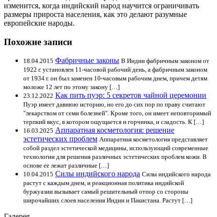
изменится, когда индийский народ научится ограничивать
размеры прироста населения, как это делают разумные
европейские народы.
Похожие записи
Фабричные законы
18.04.2015
В Индии фабричным законом от
1922 г. установлен 11-часовой рабочий день, а фабричным законом
от 1934 г. он был заменен 10-часовым рабочим днем, причем детям
моложе 12 лет по этому закону […]
Как пить пуэр: 5 секретов чайной церемонии
23.12.2022
Пуэр имеет давнюю историю, но его до сих пор по праву считают
"лекарством от семи болезней". Кроме того, он имеет неповторимый
терпкий вкус, в котором ощущается и горчинка, и сладость. К […]
Аппаратная косметология: решение
16.03.2025
эстетических проблем
Аппаратная косметология представляет
собой раздел эстетической медицины, использующий современные
технологии для решения различных эстетических проблем кожи. В
основе ее лежат различные […]
Силы индийского народа
10.04.2015
Силы индийского народа
растут с каждым днем, и реакционная политика индийской
буржуазии вызывает самый решительный отпор со стороны
широчайших слоев населения Индии и Пакистана. Растут […]
Галерея