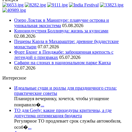
Озеро Локтак в Манипуре: плавучие острова и
уникальная экосистема
05.08.2026
Киноиндустрия Болливуда: жизнь за кулисами
02.08.2026
Пещеры Карла в Махараштре: древние буддистские
монастыри
07.07.2026
Форт Бхонг в Пенджабе: заброшенная крепость с
легендой о призраках
05.07.2026
Сафари на слонах в национальном парке Канха
02.07.2026
Интересное
Идеальные суши и роллы для праздничного стола:
практические советы
Планируя вечеринку, хочется, чтобы угощение
понравило�
...
ТО для Geely: какие процедуры критичны, а где
допустима оптимизация бюджета
Регулярное ТО продлевает срок службы автомобиля,
особ�
...