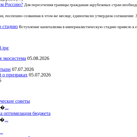
им Россию?
Для пересечения границы гражданам зарубежных стран необход
чи, поспешно созванная в этом же месяце, единогласно утвердила соглашение. 
ю стадию
Вступление капитализма в империалистическую стадию привело к е
я экосистема
05.08.2026
стыри
07.07.2026
й о призраках
05.07.2026
6
ческие советы
ло�
...
ма оптимизация бюджета
б�
...
...