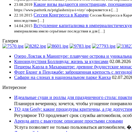
Какие визы выдаются иностранцам, посещающ
23.08.2019
https://www.paritetk.ru/priglasheniya-i-vizy/ оформляется в […]
Сессия Конгресса в Карачи
22.10.2015
Сессия Конгресса в Кара
впоследствии […]
Вступление капитализма в империалистическу
14.04.2015
империализма имело серьёзные последствия и для […]
Галерея
Озеро Локтак в Манипуре: плавучие острова и уникальна
Киноиндустрия Болливуда: жизнь за кулисами
02.08.2026
Пещеры Карла в Махараштре: древние буддистские мона
Форт Бхонг в Пенджабе: заброшенная крепость с легендо
Сафари на слонах в национальном парке Канха
02.07.202
Интересное
Идеальные суши и роллы для праздничного стола: практи
Планируя вечеринку, хочется, чтобы угощение понрави
ТО для Geely: какие процедуры критичны, а где допусти
Регулярное ТО продлевает срок службы автомобиля, осо
Аренда авто с выкупом: описание простыми словами
Услуга позволяет не только пользоваться автомобилем, �