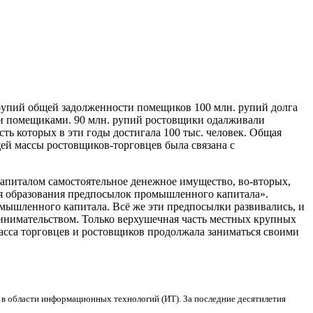
рупий общей задолженности помещиков 100 млн. рупий долга
ми помещиками. 90 млн. рупий ростовщики одалживали
ь которых в эти годы достигала 100 тыс.
человек. Общая
ей массы ростовщиков-торговцев была связана с
капиталом самостоятельное денежное имущество, во-вторых,
для образования предпосылок промышленного капитала».
ышленного капитала. Всё же эти предпосылки развивались, и
инимательством. Только верхушечная часть местных крупных
асса торговцев и ростовщиков продолжала заниматься своими
 в области информационных технологий (ИТ). За последние десятилетия