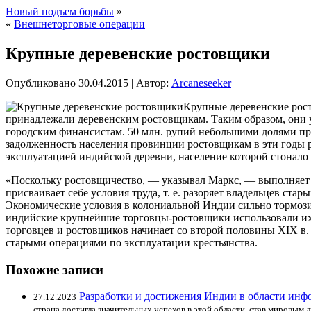
Новый подъем борьбы
»
«
Внешнеторговые операции
Крупные деревенские ростовщики
Опубликовано
30.04.2015
|
Автор:
Arcaneseeker
Крупные деревенские рост
принадлежали деревенским ростовщикам. Таким образом, они 
городским финансистам. 50 млн. рупий небольшими долями пре
задолженность населения провинции ростовщикам в эти годы р
эксплуатацией индийской деревни, население которой стонало
«Поскольку ростовщичество, — указывал Маркс, — выполняет д
присваивает себе условия труда, т. е. разоряет владельцев с
Экономические условия в колониальной Индии сильно тормози
индийские крупнейшие торговцы-ростовщики использовали их 
торговцев и ростовщиков начинает со второй половины XIX в
старыми операциями по эксплуатации крестьянства.
Похожие записи
Разработки и достижения Индии в области ин
27.12.2023
страна достигла значительных успехов в этой области, став мировым 