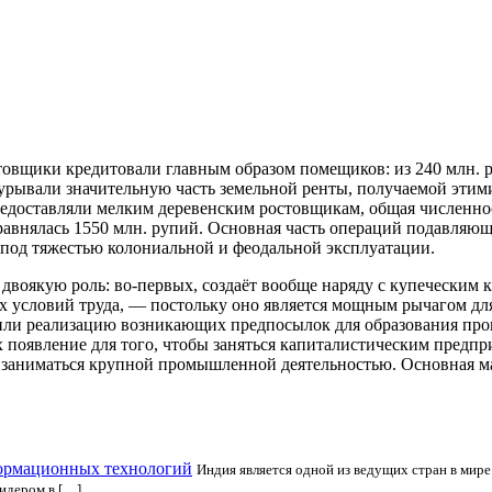
овщики кредитовали главным образом помещиков: из 240 млн. 
урывали значительную часть земельной ренты, получаемой эти
доставляли мелким деревенским ростовщикам, общая численност
авнялась 1550 млн. рупий. Основная часть операций подавляющ
 под тяжестью колониальной и феодальной эксплуатации.
воякую роль: во-первых, создаёт вообще наряду с купеческим 
тарых условий труда, — постольку оно является мощным рычагом 
ли реализацию возникающих предпосылок для образования пром
появление для того, чтобы заняться капиталистическим предпр
. заниматься крупной промышленной деятельностью. Основная м
формационных технологий
Индия является одной из ведущих стран в мире
лидером в […]