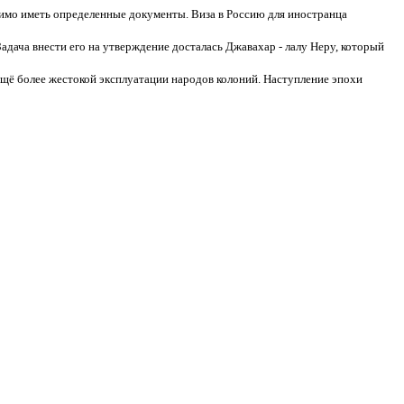
имо иметь определенные документы. Виза в Россию для иностранца
Задача внести его на утверждение досталась Джавахар - лалу Неру, который
щё более жестокой эксплуатации народов колоний. Наступление эпохи