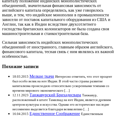
капиталу положение индийских монополистических
объединений, значительная финансовая зависимость от
английского капитала определялись, как уже говорилось
выше, и тем, что индийские монополии в промышленности
зависели от поставок капитального оборудования из США и
Англии, так как в Индии вследствие двухсотлетнего
господства британских колонизаторов не была создана своя
машиностроительная и станкостроительная база.
Сильная зависимость индийских монополистических
объединений от иностранного, главным образом английского,
финансового капитала, тесная связь с ним являлись их важной
особенностью.
Похожие записи
Мелкие ткачи
18.03.2015
Интересно отметить, что этот процент
был особо велик на юге Индии. В этой части страны развитие
капитализма происходило относительно ускоренными темпами со
времени мирового экономического […]
Танжавурский Брихадисвара
12.11.2023
Танжавур,
расположенный в штате Тамилнад на юге Индии, является древним
центром культуры и искусства. Однако его историческое наследие
несомненно выделяется благодаря великолепию […]
Единственное Соображение
16.04.2015
Единственным