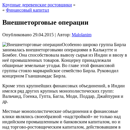
Крупные деревенские ростовщики
»
«
Финансовый капитал
Внешнеторговые операции
Опубликовано
29.04.2015
|
Автор:
Malolanim
Особенно широко группа Бирла
занималась внешнеторговыми операциями в Калькутте и
Бомбее. Она способствовала вывозу сырья из Индии и ввозу в
неё промышленных товаров. Концерну принадлежали
обширные земельные угодья. Во главе этой финансовой
группы стояло марварийское семейство Бирла. Руководил
концерном Гханшиамдас Бирла.
Кроме этих крупнейших финансовых объединений, в Индии
имелся ряд других крупных монополистических
групп:
Вальчанд, Гоенка, Гупта, Багла, Моди, Поддар, Джайпурия и
др.
Местные монополистические объединения и финансовые
клики являлись своеобразной «надстройкой» не только над
индийским промышленным и банковским капиталом, но и
над торгово-ростовщическим капиталом, действовавшим в