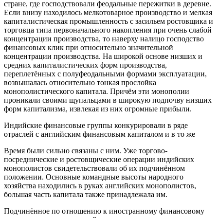
стране, где господствовали феодальные пережитки в деревне.
Если внизу находилось мелкотоварное производство и мелкая
капиталистическая промышленность с засильем ростовщика и
торговца типа первоначального накопления при очень слабой
концентрации производства, то наверху налицо господство
финансовых клик при относительно значительной
концентрации производства. На широкой основе низших и
средних капиталистических форм производства,
переплетённых с полуфеодальными формами эксплуатации,
возвышалась относительно тонкая прослойка
монополистического капитала. Причём эти монополии
проникали своими щупальцами в широкую подпочву низших
форм капитализма, извлекая из них огромные прибыли.
Индийские финансовые группы конкурировали в ряде
отраслей с английским финансовым капиталом и в то же
Время были сильно связаны с ним. Уже торгово-
посреднические и ростовщические операции индийских
монополистов свидетельствовали об их подчинённом
положении. Основные командные высоты народного
хозяйства находились в руках английских монополистов,
большая часть капитала также принадлежала им.
Подчинённое по отношению к иностранному финансовому