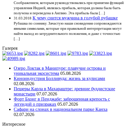
Соображением, которым руководствовались при принятии функций
управления Индией, являлась прибыль, которая должна была быть
получена и переведена в Англию. Эта прибыль была […]
К чему снится мужчина в голубой рубашке
31.03.2018
Рубашка по соннику. Зачастую наши сновидения сопровождаются
явными символами, которые при правильной интерпретации могут
найти выход из затруднительного положения, и даже с точностью
[…]
Галерея
Озеро Локтак в Манипуре: плавучие острова и
уникальная экосистема
05.08.2026
Киноиндустрия Болливуда: жизнь за кулисами
02.08.2026
Пещеры Карла в Махараштре: древние буддистские
монастыри
07.07.2026
Форт Бхонг в Пенджабе: заброшенная крепость с
легендой о призраках
05.07.2026
Сафари на слонах в национальном парке Канха
02.07.2026
Интересное