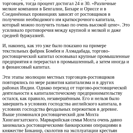
торговцев, тогда процент достигал 24 и 30. «Различные
мелкие компании в Бенгалии, Бихаре и Ориссе и в
Соединённых провинциях зависят от ростовщиков в
получении необходимого им краткосрочного капитала,
который можно получить только по очень высокой цене». Это
усиливало противоречия между крупной и мелкой и даже
средней буржуазией.
И, наконец, как это уже было показано на примере
текстильных фабрик Бомбея и Ахмадабада, торгово-
ростовщический капитал основывал крупные промышленные
предприятия и перерастал в промышленный, а затем иногда и
в финансовый капитал.
Эти этапы эволюции местных торговцев-ростовщиков
повторялись по мере развития капитализма и в других
районах Индии. Однако переход от торгово-ростовщической
деятельности к капиталистическому предпринимательству
остался, как правило, незавершённым. Его и нельзя было
завершить в условиях господства английского капитала, в
условиях господства феодальных пережитков в деревне.
Выше упоминался ростовщический дом Мохта
Хингангхатского. Марварийская семья Мохта очень давно
занималась ростовщическими банкирскими операциями в
княжестве Биканир, сколотив на эксплуатации крестьян