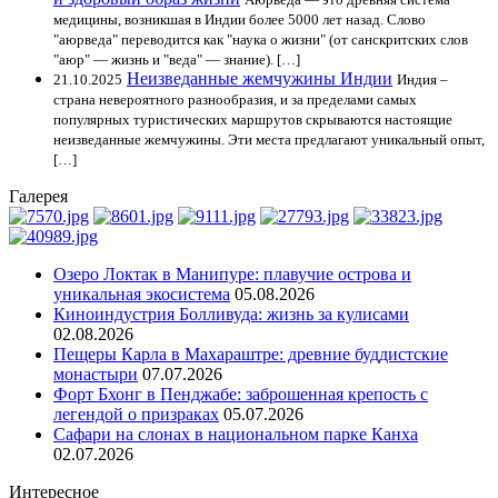
медицины, возникшая в Индии более 5000 лет назад. Слово
"аюрведа" переводится как "наука о жизни" (от санскритских слов
"аюр" — жизнь и "веда" — знание). […]
Неизведанные жемчужины Индии
21.10.2025
Индия –
страна невероятного разнообразия, и за пределами самых
популярных туристических маршрутов скрываются настоящие
неизведанные жемчужины. Эти места предлагают уникальный опыт,
[…]
Галерея
Озеро Локтак в Манипуре: плавучие острова и
уникальная экосистема
05.08.2026
Киноиндустрия Болливуда: жизнь за кулисами
02.08.2026
Пещеры Карла в Махараштре: древние буддистские
монастыри
07.07.2026
Форт Бхонг в Пенджабе: заброшенная крепость с
легендой о призраках
05.07.2026
Сафари на слонах в национальном парке Канха
02.07.2026
Интересное