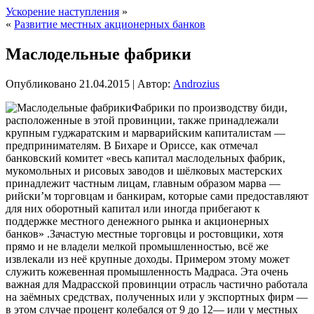
Ускорение наступления
»
«
Развитие местных акционерных банков
Маслодельные фабрики
Опубликовано
21.04.2015
|
Автор:
Androzius
Фабрики по производству биди,
расположенные в этой провинции, также принадлежали
крупным гуджаратским и марварийским капиталистам —
предпринимателям. В Бихаре и Ориссе, как отмечал
банковский комитет «весь капитал маслодельных фабрик,
мукомольных и рисовых заводов и шёлковых мастерских
принадлежит частным лицам, главным образом марва —
рийски’м торговцам и банкирам, которые сами предоставляют
для них оборотный капитал или иногда
прибегают к
поддержке местного денежного рынка и акционерных
банков» .Зачастую местные торговцы и ростовщики, хотя
прямо и не владели мелкой промышленностью, всё же
извлекали из неё крупные доходы. Примером этому может
служить кожевенная промышленность Мадраса. Эта очень
важная для Мадрасской провинции отрасль частично работала
на заёмных средствах, полученных или у экспортных фирм —
в этом случае процент колебался от 9 до 12— или у местных