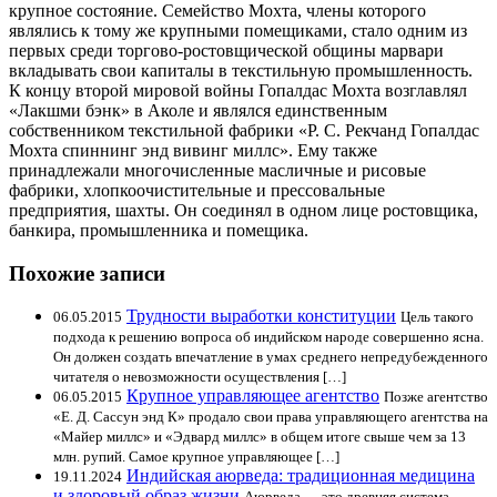
крупное состояние. Семейство Мохта, члены которого
являлись к тому же крупными помещиками, стало одним из
первых среди торгово-ростовщической общины марвари
вкладывать свои капиталы в текстильную промышленность.
К концу второй мировой войны Гопалдас Мохта возглавлял
«Лакшми бэнк» в Аколе и являлся единственным
собственником текстильной фабрики «Р. С. Рекчанд Гопалдас
Мохта спиннинг энд вивинг миллс». Ему также
принадлежали многочисленные масличные и рисовые
фабрики, хлопкоочистительные и прессовальные
предприятия, шахты. Он соединял в одном лице ростовщика,
банкира, промышленника и помещика.
Похожие записи
Трудности выработки конституции
06.05.2015
Цель такого
подхода к решению вопроса об индийском народе совершенно ясна.
Он должен создать впечатление в умах среднего непредубежденного
читателя о невозможности осуществления […]
Крупное управляющее агентство
06.05.2015
Позже агентство
«Е. Д. Сассун энд К» продало свои права управляющего агентства на
«Майер миллс» и «Эдвард миллс» в общем итоге свыше чем за 13
млн. рупий. Самое крупное управляющее […]
Индийская аюрведа: традиционная медицина
19.11.2024
и здоровый образ жизни
Аюрведа — это древняя система