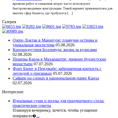
времени работ и снижения затрат часто используют
быстровозводимые конструкции. Такой вариант привлекателен для
многих сфер бизнеса, где требуются […]
Галерея
Озеро Локтак в Манипуре: плавучие острова и
уникальная экосистема
05.08.2026
Киноиндустрия Болливуда: жизнь за кулисами
02.08.2026
Пещеры Карла в Махараштре: древние буддистские
монастыри
07.07.2026
Форт Бхонг в Пенджабе: заброшенная крепость с
легендой о призраках
05.07.2026
Сафари на слонах в национальном парке Канха
02.07.2026
Интересное
Идеальные суши и роллы для праздничного стола:
практические советы
Планируя вечеринку, хочется, чтобы угощение
понравило�
...