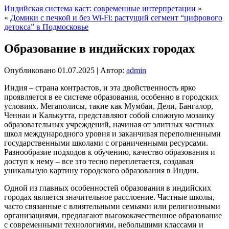
Индийская система каст: современные интерпретации
»
«
Домики с печкой и без Wi-Fi: растущий сегмент “цифрового
детокса” в Подмосковье
Образование в индийских городах
Опубликовано
01.07.2025
|
Автор:
admin
Индия – страна контрастов, и эта двойственность ярко
проявляется в ее системе образования, особенно в городских
условиях. Мегаполисы, такие как Мумбаи, Дели, Бангалор,
Ченнаи и Калькутта, представляют собой сложную мозаику
образовательных учреждений, начиная от элитных частных
школ международного уровня и заканчивая переполненными
государственными школами с ограниченными ресурсами.
Разнообразие подходов к обучению, качество образования и
доступ к нему – все это тесно переплетается, создавая
уникальную картину городского образования в Индии.
Одной из главных особенностей образования в индийских
городах является значительное расслоение. Частные школы,
часто связанные с влиятельными семьями или религиозными
организациями, предлагают высококачественное образование
с современными технологиями, небольшими классами и