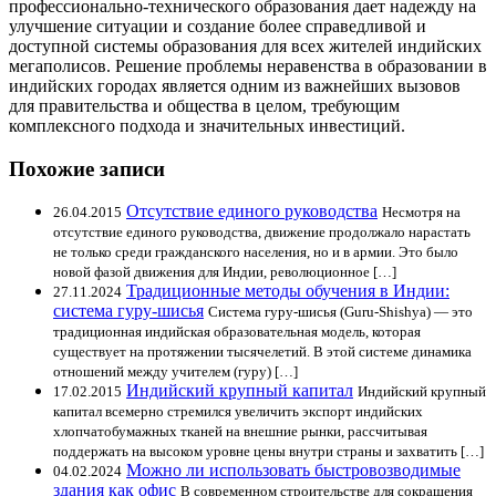
профессионально-технического образования дает надежду на
улучшение ситуации и создание более справедливой и
доступной системы образования для всех жителей индийских
мегаполисов. Решение проблемы неравенства в образовании в
индийских городах является одним из важнейших вызовов
для правительства и общества в целом, требующим
комплексного подхода и значительных инвестиций.
Похожие записи
Отсутствие единого руководства
26.04.2015
Несмотря на
отсутствие единого руководства, движение продолжало нарастать
не только среди гражданского населения, но и в армии. Это было
новой фазой движения для Индии, революционное […]
Традиционные методы обучения в Индии:
27.11.2024
система гуру-шисья
Система гуру-шисья (Guru-Shishya) — это
традиционная индийская образовательная модель, которая
существует на протяжении тысячелетий. В этой системе динамика
отношений между учителем (гуру) […]
Индийский крупный капитал
17.02.2015
Индийский крупный
капитал всемерно стремился увеличить экспорт индийских
хлопчатобумажных тканей на внешние рынки, рассчитывая
поддержать на высоком уровне цены внутри страны и захватить […]
Можно ли использовать быстровозводимые
04.02.2024
здания как офис
В современном строительстве для сокращения