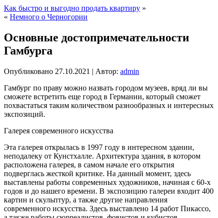
Как быстро и выгодно продать квартиру
»
«
Немного о Черногории
Основные достопримечательности
Гамбурга
Опубликовано
27.10.2021
|
Автор:
admin
Гамбург по праву можно назвать городом музеев, вряд ли вы
сможете встретить еще город в Германии, который сможет
похвастаться таким количеством разнообразных и интересных
экспозиций.
Галерея современного искусства
Эта галерея открылась в 1997 году в интересном здании,
неподалеку от Кунстхалле. Архитектура здания, в котором
расположена галерея, в самом начале его открытия
подверглась жесткой критике. На данный момент, здесь
выставлены работы современных художников, начиная с 60-х
годов и до нашего времени. В экспозицию галереи входит 400
картин и скульптур, а также другие направления
современного искусства. Здесь выставлено 14 работ Пикассо,
а также работы сюрреалистов, фовистов и кубистов.