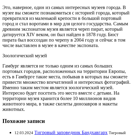
Это, наверное, один из самых интересных музеев города. В
музее вы сможете познакомиться с историей города, который
превратился из маленькой крепости в большой портовый
город и стал воротами в мир для целого государства. Самым
древним экспонатом музея является череп пират, который
датируется XIV веком, он был найден в 1878 году. Бюст
пирата был воссоздан по черепу в 2004 году и сейчас в том
числе выставлен в музее в качестве экспоната.
Зоологический музей
Гамбург является не только одним из самых больших
портовых городов, расположенных на территории Европы,
есть в Гамбурге такие места, побывав в которых вы сможете
привести множество впечатлений и интересных фотографий.
Именно таким местом является зоологический музей.
Интересно будет посетить это место вместе с детьми. На
территории музея хранится более 10 миллионов видов
животного мира, в также скелеты динозавров и макеты
животных.
Похожие записи
Тигровый заповедник Бандхавгарх
12.03.2024
Тигровый