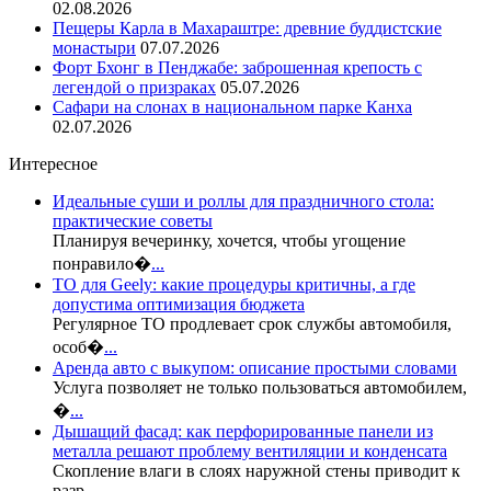
02.08.2026
Пещеры Карла в Махараштре: древние буддистские
монастыри
07.07.2026
Форт Бхонг в Пенджабе: заброшенная крепость с
легендой о призраках
05.07.2026
Сафари на слонах в национальном парке Канха
02.07.2026
Интересное
Идеальные суши и роллы для праздничного стола:
практические советы
Планируя вечеринку, хочется, чтобы угощение
понравило�
...
ТО для Geely: какие процедуры критичны, а где
допустима оптимизация бюджета
Регулярное ТО продлевает срок службы автомобиля,
особ�
...
Аренда авто с выкупом: описание простыми словами
Услуга позволяет не только пользоваться автомобилем,
�
...
Дышащий фасад: как перфорированные панели из
металла решают проблему вентиляции и конденсата
Скопление влаги в слоях наружной стены приводит к
разр
...