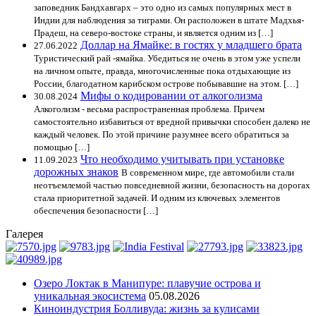
заповедник Бандхавгарх – это одно из самых популярных мест в
Индии для наблюдения за тиграми. Он расположен в штате Мадхья-
Прадеш, на северо-востоке страны, и является одним из […]
Доллар на Ямайке: в гостях у младшего брата
27.06.2022
Туристический рай -ямайка. Убедиться не очень в этом уже успели
на личном опыте, правда, многочисленные пока отдыхающие из
России, благодатном карибском острове побывавшие на этом. […]
Мифы о кодировании от алкоголизма
30.08.2024
Алкоголизм - весьма распространенная проблема. Причем
самостоятельно избавиться от вредной привычки способен далеко не
каждый человек. По этой причине разумнее всего обратиться за
помощью […]
Что необходимо учитывать при установке
11.09.2023
дорожных знаков
В современном мире, где автомобили стали
неотъемлемой частью повседневной жизни, безопасность на дорогах
стала приоритетной задачей. И одним из ключевых элементов
обеспечения безопасности […]
Галерея
Озеро Локтак в Манипуре: плавучие острова и
уникальная экосистема
05.08.2026
Киноиндустрия Болливуда: жизнь за кулисами