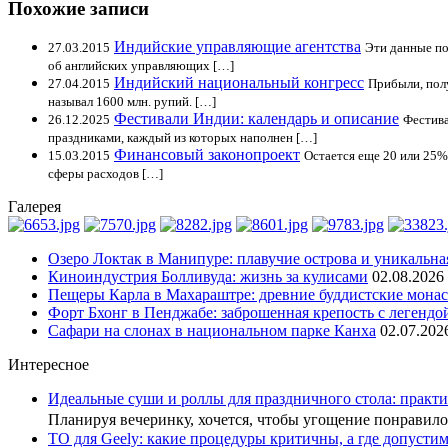
Похожие записи
Индийские управляющие агентства
27.03.2015
Эти данные по
об английских управляющих […]
Индийский национальный конгресс
27.04.2015
Прибыли, пол
называл 1600 млн. рупий. […]
Фестивали Индии: календарь и описание
26.12.2025
Фестива
праздниками, каждый из которых наполнен […]
Финансовый законопроект
15.03.2015
Остается еще 20 или 25%
сферы расходов […]
Галерея
Озеро Локтак в Манипуре: плавучие острова и уникальна
Киноиндустрия Болливуда: жизнь за кулисами
02.08.2026
Пещеры Карла в Махараштре: древние буддистские мона
Форт Бхонг в Пенджабе: заброшенная крепость с легендо
Сафари на слонах в национальном парке Канха
02.07.202
Интересное
Идеальные суши и роллы для праздничного стола: практи
Планируя вечеринку, хочется, чтобы угощение понрави
ТО для Geely: какие процедуры критичны, а где допусти