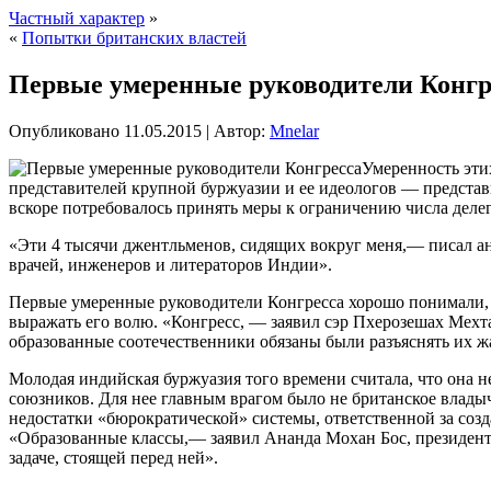
Частный характер
»
«
Попытки британских властей
Первые умеренные руководители Конгр
Опубликовано
11.05.2015
|
Автор:
Mnelar
Умеренность эти
представителей крупной буржуазии и ее идеологов — представи
вскоре потребовалось принять меры к ограничению числа
делег
«Эти 4 тысячи джентльменов, сидящих вокруг меня,— писал ан
врачей, инженеров и литераторов Индии».
Первые умеренные руководители Конгресса хорошо понимали, чт
выражать его волю. «Конгресс, — заявил сэр Пхерозешах Мехта
образованные соотечественники обязаны были разъяснять их ж
Молодая индийская буржуазия того времени считала, что она н
союзников. Для нее главным врагом было не британское владыч
недостатки «бюрократической» системы, ответственной за созд
«Образованные классы,— заявил Ананда Мохан Бос, президент 
задаче, стоящей перед ней».