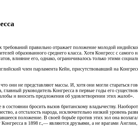
есса
х требований правильно отражает положение молодой индийской
телей образованного среднего класса. Хотя Конгресс с самого н
атов, влияние его, однако, ограничивалось только этими социа
глийский член парламента Кейн, присутствовавший на Конгресс
о они не представляют массы. И, хотя они могли стараться гово
, главный руководитель Конгресса в первые годы его существов
алобы н вносить предложения об удовлетворении этих жалоб».
е в состоянии бросить вызов британскому владычеству. Наоборот
ество, а отсталость народа, исключительно низкий уровень раз
авшееся положение. В своей борьбе против этих зол она возлаг
Конгресса в 1898 г.,— являются друзьями, а не врагами Англи