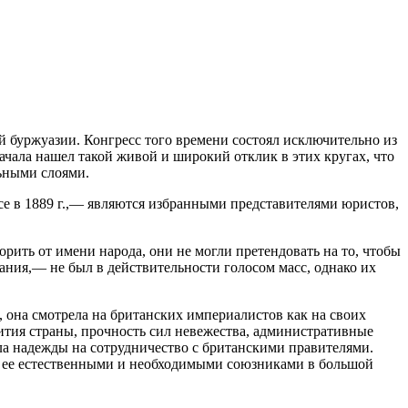
 буржуазии. Конгресс того времени состоял исключительно из
ачала нашел такой живой и широкий отклик в этих кругах, что
льными слоями.
е в 1889 г.,— являются избранными представителями юристов,
рить от имени народа, они не могли претендовать на то, чтобы
ания,— не был в действительности голосом масс, однако их
, она смотрела на британских империалистов как на своих
вития страны, прочность сил невежества, административные
ала надежды на сотрудничество с британскими правителями.
и, ее естественными и необходимыми союзниками в большой