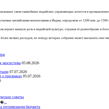
казывают связи главнейших индийских управляющих агентств в промышленност
учаемые английскими монополиями в Индии, определяли от 1200 млн. до 1500 
ли играют важную роль в индийской культуре, отражая её разнообразие и бо
 более мелких расходов, по поводу которых собрание может высказать свое мн
я экосистема
05.08.2026
стыри
07.07.2026
й о призраках
05.07.2026
6
ческие советы
ло�
...
ма оптимизация бюджета