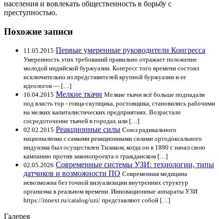
населения и вовлекать общественность в борьбу с
преступностью.
Похожие записи
Первые умеренные руководители Конгресса
11.05.2015
Умеренность этих требований правильно отражает положение
молодой индийской буржуазии. Конгресс того времени состоял
исключительно из представителей крупной буржуазии и ее
идеологов — […]
Мелкие ткачи
16.04.2015
Мелкие ткачи всё больше подпадали
под власть тор - говца-скупщика, ростовщика, становились рабочими
на мелких капиталистических предприятиях. Возрастало
сосредоточение ткачей в городах или […]
Реакционные силы
02.02.2015
Союз радикального
национализма с самыми реакционными силами ортодоксального
индуизма был осуществлен Тилаком, когда он в 1890 г. начал свою
кампанию против законопроекта о гражданском […]
Современные системы УЗИ: технологии, типы
02.05.2026
датчиков и возможности ПО
Современная медицина
невозможна без точной визуализации внутренних структур
организма в реальном времени. Инновационные аппараты УЗИ
https://innext.ru/catalog/uzi/ представляют собой […]
Галерея