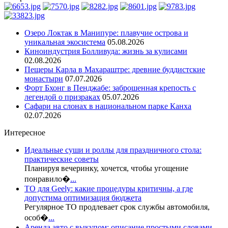
Озеро Локтак в Манипуре: плавучие острова и
уникальная экосистема
05.08.2026
Киноиндустрия Болливуда: жизнь за кулисами
02.08.2026
Пещеры Карла в Махараштре: древние буддистские
монастыри
07.07.2026
Форт Бхонг в Пенджабе: заброшенная крепость с
легендой о призраках
05.07.2026
Сафари на слонах в национальном парке Канха
02.07.2026
Интересное
Идеальные суши и роллы для праздничного стола:
практические советы
Планируя вечеринку, хочется, чтобы угощение
понравило�
...
ТО для Geely: какие процедуры критичны, а где
допустима оптимизация бюджета
Регулярное ТО продлевает срок службы автомобиля,
особ�
...
Аренда авто с выкупом: описание простыми словами