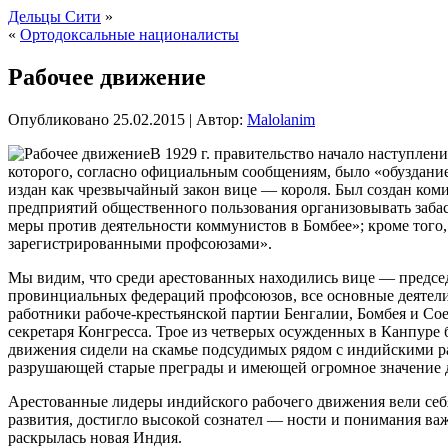
Дельцы Сити
»
«
Ортодоксальные националисты
Рабочее движение
Опубликовано
25.02.2015
|
Автор:
Malolanim
В 1929 г. правительство начало наступлен
которого, согласно официальным сообщениям, было «обуздание
издан как чрезвычайный закон вице — короля. Был создан ком
предприятий общественного пользования организовывать забас
меры против деятельности коммунистов в Бомбее»; кроме того,
зарегистрированными профсоюзами».
Мы видим, что среди арестованных находились вице — председ
провинциальных федераций профсоюзов, все основные деятели 
работники рабоче-крестьянской партии Бенгалии, Бомбея и С
секретаря Конгресса. Трое из четверых осужденных в Канпуре 
движения сидели на скамье подсудимых рядом с индийскими р
разрушающей старые преграды и имеющей огромное значение 
Арестованные лидеры индийского рабочего движения вели себя 
развития, достигло высокой сознател — ности и понимания ва
раскрылась новая Индия.