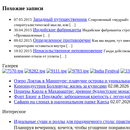
Похожие записи
Западный путешественник
07.05.2015
Современный «мудрый» з
спиритуалистической мысли, или […]
Индийские фабриканты
30.04.2015
Индийские фабриканты стреми
«Промышленные […]
Определенное противоречие
09.02.2015
Как мы видим, тут име
территорию оставаться внутри […]
Ненасильственное неповиновение
19.02.2015
Ганди действов
кампанию отказа от уплаты […]
Галерея
Озеро Локтак в Манипуре: плавучие острова и уникальна
Киноиндустрия Болливуда: жизнь за кулисами
02.08.2026
Пещеры Карла в Махараштре: древние буддистские мона
Форт Бхонг в Пенджабе: заброшенная крепость с легендо
Сафари на слонах в национальном парке Канха
02.07.202
Интересное
Идеальные суши и роллы для праздничного стола: практи
Планируя вечеринку, хочется, чтобы угощение понрави