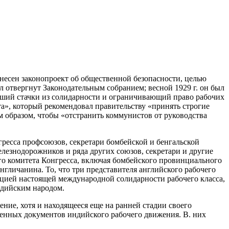
 внесен законопроект об общественной безопасности, целью
 отвергнут Законодательным собранием; весной 1929 г. он был
авший стачки из солидарности и ограничивающий право рабочих
а», который рекомендовал правительству «принять строгие
м образом, чтобы «отстранить коммунистов от руководства
ресса профсоюзов, секретари бомбейской и бенгальской
лезнодорожников и ряда других союзов, секретари и другие
го комитета Конгресса, включая бомбейского провинциального
нгличанина. То, что три представителя английского рабочего
цией настоящей международной солидарности рабочего класса,
ндийским народом.
ние, хотя и находящееся еще на ранней стадии своего
ценных документов индийского рабочего движения. В. них