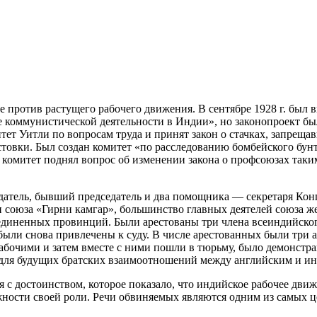
ие против растущего рабочего движения. В сентябре 1928 г. был
 коммунистической деятельности в Индии», но законопроект был
итет Уитли по вопросам
труда и принят закон о стачках, запрещ
товки. Был создан комитет «по расследованию бомбейского бунт
 комитет поднял вопрос об изменении закона о профсоюзах таки
атель, бывший председатель и два помощника — секретаря Конг
союза «Гирни камгар», большинство главных деятелей союза же
оединенных провинций. Были арестованы три члена всеиндийско
были снова привлечены к суду. В числе арестованных были три а
абочими и затем вместе с ними пошли в тюрьму, было демонстра
для будущих братских взаимоотношений между английским и и
с достоинством, которое показало, что индийское рабочее движе
жности своей роли. Речи обвиняемых являются одним из самых 