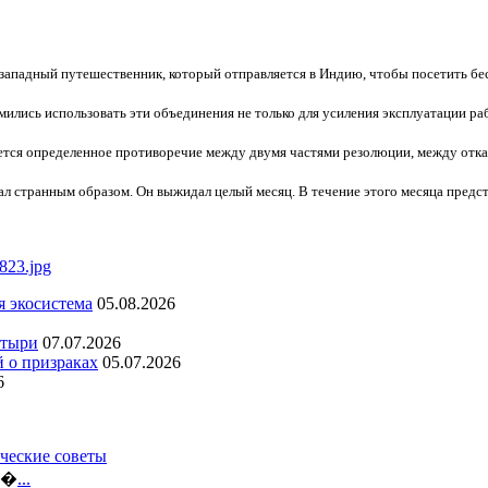
ападный путешественник, который отправляется в Индию, чтобы посетить бес
лись использовать эти объединения не только для усиления эксплуатации рабоч
ется определенное противоречие между двумя частями резолюции, между отка
ал странным образом. Он выжидал целый месяц. В течение этого месяца предс
я экосистема
05.08.2026
стыри
07.07.2026
й о призраках
05.07.2026
6
ческие советы
ло�
...