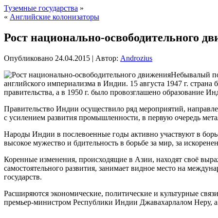
Туземные государства
»
«
Английские колонизаторы
Рост национально-освободительного д
Опубликовано
24.04.2015
|
Автор:
Androzius
Небывалый по
английского империализма в Индии. 15 августа 1947 г. страна
правительства, а в 1950 г. было провозглашено образование Ин
Правительство Индии
осуществило ряд мероприятий, направле
с усилением развития промышленности, в первую очередь мет
Народы Индии в послевоенные годы активно участвуют в борьб
высокое мужество и бдительность в борьбе за мир, за искорене
Коренные изменения, происходящие в Азии, находят своё выра
самостоятельного развития, занимает видное место на междун
государств.
Расширяются экономические, политические и культурные связи
премьер-министром Республики Индии Джавахарлалом Неру, а 