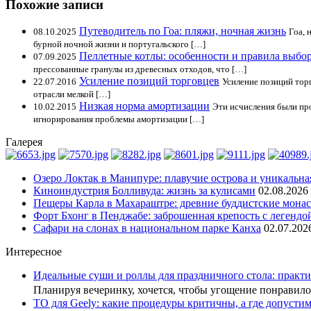
Похожие записи
Путеводитель по Гоа: пляжи, ночная жизнь
08.10.2025
Гоа, 
бурной ночной жизни и португальского […]
Пеллетные котлы: особенности и правила выбо
07.09.2025
прессованные гранулы из древесных отходов, что […]
Усиление позиций торговцев
22.07.2016
Усиление позиций тор
отрасли мелкой […]
Низкая норма амортизации
10.02.2015
Эти исчисления были пр
игнорирования проблемы амортизации […]
Галерея
Озеро Локтак в Манипуре: плавучие острова и уникальна
Киноиндустрия Болливуда: жизнь за кулисами
02.08.2026
Пещеры Карла в Махараштре: древние буддистские мона
Форт Бхонг в Пенджабе: заброшенная крепость с легендо
Сафари на слонах в национальном парке Канха
02.07.202
Интересное
Идеальные суши и роллы для праздничного стола: практи
Планируя вечеринку, хочется, чтобы угощение понрави
ТО для Geely: какие процедуры критичны, а где допусти