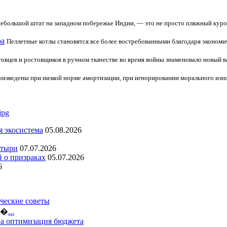
небольшой штат на западном побережье Индии, — это не просто пляжный курорт
ра
Пеллетные котлы становятся все более востребованными благодаря экономич
говцев и ростовщиков в ручном ткачестве во время войны знаменовало новый в
оизведены при низкой норме амортизации, при игнорировании морального изн
я экосистема
05.08.2026
стыри
07.07.2026
й о призраках
05.07.2026
6
ческие советы
ло�
...
ма оптимизация бюджета