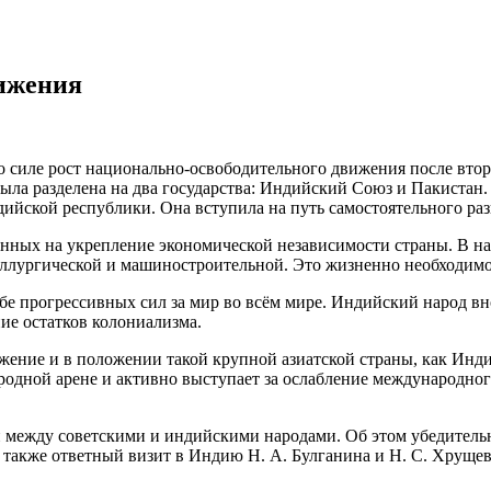
вижения
 силе рост национально-освободительного движения после вто
 была разделена на два государства: Индийский Союз и Пакистан
дийской республики. Она вступила на путь самостоятельного раз
нных на укрепление экономической независимости страны. В на
аллургической и машиностроительной. Это жизненно необходимо
е прогрессивных сил за мир во всём мире. Индийский народ вно
ние остатков колониализма.
жение и в положении такой крупной азиатской страны, как Инди
ародной арене и активно выступает за ослабление международно
 между советскими и индийскими народами. Об этом убедительн
также ответный визит в Индию Н. А. Булганина и Н. С. Хрущев