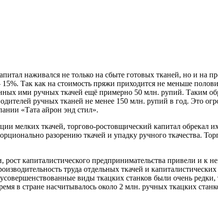
питал наживался не только на сбыте готовых тканей, но и на пр
 15%. Так как на стоимость пряжи приходится не меньше полови
ённых ими ручных ткачей ещё примерно 50 млн.
рупий. Таким обр
телей ручных тканей не менее 150 млн. рупий в год. Это огром
ании «Тата айрон энд стил».
ции мелких ткачей, торгово-ростовщический капитал обрекал и
рционально разорению ткачей и упадку ручного ткачества. Торг
 рост капиталистического предпринимательства привели и к не
оизводительность труда отдельных ткачей и капиталистических
усовершенствованные виды ткацких станков были очень редки, т
ремя в стране насчитывалось около 2 млн. ручных ткацких станко