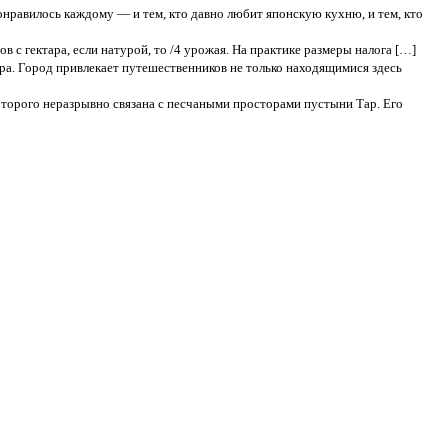
онравилось каждому — и тем, кто давно любит японскую кухню, и тем, кто
в с гектара, если натурой, то /4 урожая. На практике размеры налога […]
ра. Город привлекает путешественников не только находящимися здесь
оторого неразрывно связана с песчаными просторами пустыни Тар. Его