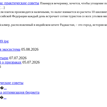
а: практические советы
Планируя вечеринку, хочется, чтобы угощение п
 […]
если платеж производится наличными, то налог взимается из расчета 10 шиллинго
сийской Федерации каждый день встречает сотни туристов со всех уголков ми
салмер, расположенный в индийском штате Раджастан, – это город, история к
я экосистема
05.08.2026
стыри
07.07.2026
й о призраках
05.07.2026
6
ческие советы
ло�
...
ма оптимизация бюджета
б�
...
...