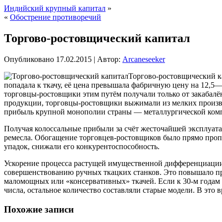
Индийский крупный капитал
»
«
Обострение противоречий
Торгово-ростовщический капитал
Опубликовано
17.02.2015
|
Автор:
Arcaneseeker
Торгово-ростовщический ка
попадала к ткачу, её цена превышала фабричную цену на 12,5—
торговцы-ростовщики этим путём получали только от закабал
продукции, торговцы-ростовщики выжимали из мелких производи
прибыль крупной монополии страны — металлургической комп
Получая колоссальные прибыли за счёт жесточайшей эксплуата
ремесла. Обогащение торговцев-ростовщиков было прямо пропо
упадок, снижали его конкурентоспособность.
Ускорение процесса растущей имущественной дифференциации,
совершенствованию ручных ткацких станков. Это повышало пр
маломощных или «консервативных» ткачей. Если к 30-м годам 
числа, остальное количество составляли старые модели. В это в
Похожие записи