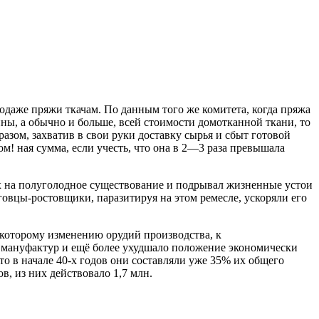
одаже пряжи ткачам. По данным того же комитета, когда пряжа
ны, а обычно и больше, всей стоимости домотканной ткани, то
азом, захватив в свои руки доставку сырья и сбыт готовой
! ная сумма, если учесть, что она в 2—3 раза превышала
х на полуголодное существование и подрывал жизненные устои
овцы-ростовщики, паразитируя на этом ремесле, ускоряли его
которому изменению орудий производства, к
 мануфактур и ещё более ухудшало положение экономически
о в начале 40-х годов они составляли уже 35% их общего
в, из них действовало 1,7 млн.