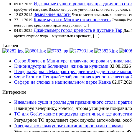
Идеальные суши и роллы для праздничного стол
09.07.2026
пробует её впервые. Важно не просто увеличить количество роллов, а
Земельные налоги
12.02.2015
Что касается земельных налогов... 
Какие музеи в Москве стоит посетить
27.11.2019
Столица Рос
невероятно красивыми архитектурными […]
Джайсалмер: город-крепость в пустыне Тар
04.01.2025
Джай
архитектурное чудо – внушительная крепость, […]
Галерея
Озеро Локтак в Манипуре: плавучие острова и уникальна
Киноиндустрия Болливуда: жизнь за кулисами
02.08.2026
Пещеры Карла в Махараштре: древние буддистские мона
Форт Бхонг в Пенджабе: заброшенная крепость с легендо
Сафари на слонах в национальном парке Канха
02.07.202
Интересное
Идеальные суши и роллы для праздничного стола: практи
Планируя вечеринку, хочется, чтобы угощение понрави
ТО для Geely: какие процедуры критичны, а где допусти
Регулярное ТО продлевает срок службы автомобиля, осо
Аренда авто с выкупом: описание простыми словами
Услуга позволяет не только пользоваться автомобилем, �