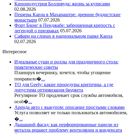
Киноиндустрия Болливуда: жизнь за кулисами
02.08.2026
Пещеры Карла в Махараштре: древние буддистские
монастыри
07.07.2026
Форт Бхонг в Пенджабе: заброшенная крепость с
легендой о призраках
05.07.2026
Сафари на слонах в национальном парке Канха
02.07.2026
Интересное
Идеальные суши и роллы для праздничного стола:
практические советы
Планируя вечеринку, хочется, чтобы угощение
понравило�
...
ТО для Geely: какие процедуры критичны, а где
допустима оптимизация бюджета
Регулярное ТО продлевает срок службы автомобиля,
особ�
...
Аренда авто с выкупом: описание простыми словами
Услуга позволяет не только пользоваться автомобилем,
�
...
Дышащий фасад: как перфорированные панели из
металла решают проблему вентиляции и конденсата