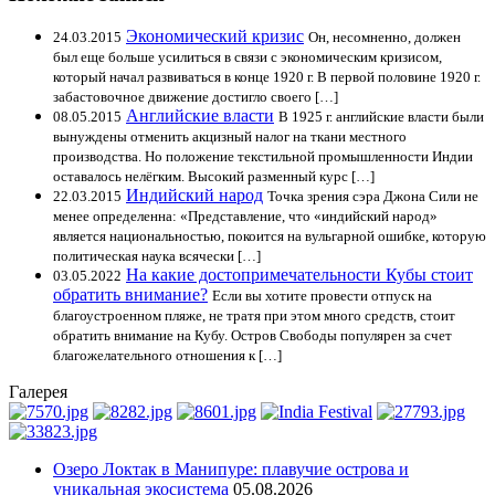
Экономический кризис
24.03.2015
Он, несомненно, должен
был еще больше усилиться в связи с экономическим кризисом,
который начал развиваться в конце 1920 г. В первой половине 1920 г.
забастовочное движение достигло своего […]
Английские власти
08.05.2015
В 1925 г. английские власти были
вынуждены отменить акцизный налог на ткани местного
производства. Но положение текстильной промышленности Индии
оставалось нелёгким. Высокий разменный курс […]
Индийский народ
22.03.2015
Точка зрения сэра Джона Сили не
менее определенна: «Представление, что «индийский народ»
является национальностью, покоится на вульгарной ошибке, которую
политическая наука всячески […]
На какие достопримечательности Кубы стоит
03.05.2022
обратить внимание?
Если вы хотите провести отпуск на
благоустроенном пляже, не тратя при этом много средств, стоит
обратить внимание на Кубу. Остров Свободы популярен за счет
благожелательного отношения к […]
Галерея
Озеро Локтак в Манипуре: плавучие острова и
уникальная экосистема
05.08.2026