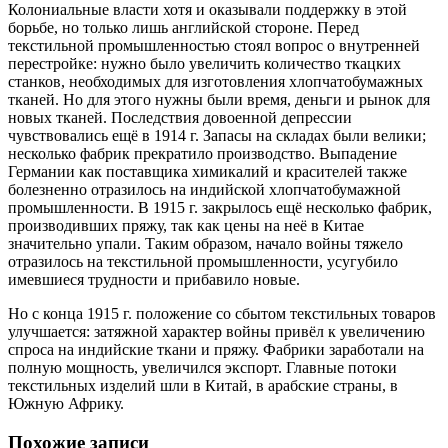
Колониальные власти хотя и оказывали поддержку в этой
борьбе, но только лишь английской стороне. Перед
текстильной промышленностью стоял вопрос о внутренней
перестройке: нужно было увеличить количество ткацких
станков, необходимых для изготовления хлопчатобумажных
тканей. Но для этого нужны были время, деньги и рынок для
новых тканей. Последствия довоенной депрессии
чувствовались ещё в 1914 г. Запасы на складах были велики;
несколько фабрик прекратило производство. Выпадение
Германии как поставщика химикалий и красителей также
болезненно отразилось на индийской хлопчатобумажной
промышленности. В 1915 г. закрылось ещё несколько фабрик,
производивших пряжу, так как цены на неё в Китае
значительно упали. Таким образом, начало войны тяжело
отразилось на текстильной промышленности, усугубило
имевшиеся трудности и прибавило новые.
Но с конца 1915 г. положение со сбытом текстильных товаров
улучшается: затяжной характер войны привёл к увеличению
спроса на индийские ткани и пряжу. Фабрики заработали на
полную мощность, увеличился экспорт. Главные потоки
текстильных изделий шли в Китай, в арабские страны, в
Южную Африку.
Похожие записи