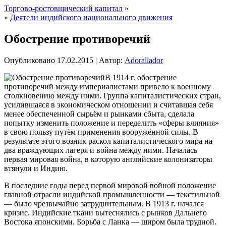
Торгово-ростовщический капитал
»
«
Деятели индийского национального движения
Обострение противоречий
Опубликовано
17.02.2015
|
Автор:
Adorallador
В 1914 г. обострение
противоречий между империалистами привело к военному
столкновению между ними. Группа капиталистических стран,
усилившаяся в экономическом отношении и считавшая себя
менее обеспеченной сырьём и рынками сбыта, сделала
попытку изменить положение и переделить «сферы влияния»
в свою пользу путём применения вооружённой силы. В
результате этого возник раскол капиталистического мира на
два враждующих лагеря и война между ними. Началась
первая мировая война,
в которую английские колонизаторы
втянули и Индию.
В последние годы перед первой мировой войной положение
главной отрасли индийской промышленности — текстильной
— было чрезвычайно затруднительным. В 1913 г. начался
кризис. Индийские ткани вытеснялись с рынков Дальнего
Востока японскими. Борьба с Ланка — широм была трудной.