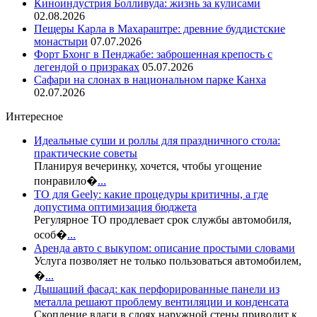
Киноиндустрия Болливуда: жизнь за кулисами
02.08.2026
Пещеры Карла в Махараштре: древние буддистские
монастыри
07.07.2026
Форт Бхонг в Пенджабе: заброшенная крепость с
легендой о призраках
05.07.2026
Сафари на слонах в национальном парке Канха
02.07.2026
Интересное
Идеальные суши и роллы для праздничного стола:
практические советы
Планируя вечеринку, хочется, чтобы угощение
понравило�
...
ТО для Geely: какие процедуры критичны, а где
допустима оптимизация бюджета
Регулярное ТО продлевает срок службы автомобиля,
особ�
...
Аренда авто с выкупом: описание простыми словами
Услуга позволяет не только пользоваться автомобилем,
�
...
Дышащий фасад: как перфорированные панели из
металла решают проблему вентиляции и конденсата
Скопление влаги в слоях наружной стены приводит к