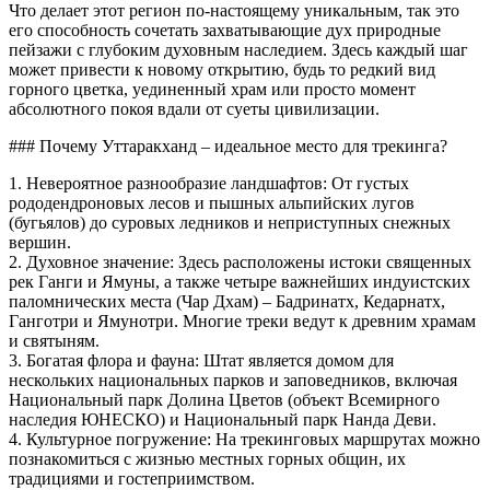
Что делает этот регион по-настоящему уникальным, так это
его способность сочетать захватывающие дух природные
пейзажи с глубоким духовным наследием. Здесь каждый шаг
может привести к новому открытию, будь то редкий вид
горного цветка, уединенный храм или просто момент
абсолютного покоя вдали от суеты цивилизации.
### Почему Уттаракханд – идеальное место для трекинга?
1. Невероятное разнообразие ландшафтов: От густых
рододендроновых лесов и пышных альпийских лугов
(бугьялов) до суровых ледников и неприступных снежных
вершин.
2. Духовное значение: Здесь расположены истоки священных
рек Ганги и Ямуны, а также четыре важнейших индуистских
паломнических места (Чар Дхам) – Бадринатх, Кедарнатх,
Ганготри и Ямунотри. Многие треки ведут к древним храмам
и святыням.
3. Богатая флора и фауна: Штат является домом для
нескольких национальных парков и заповедников, включая
Национальный парк Долина Цветов (объект Всемирного
наследия ЮНЕСКО) и Национальный парк Нанда Деви.
4. Культурное погружение: На трекинговых маршрутах можно
познакомиться с жизнью местных горных общин, их
традициями и гостеприимством.