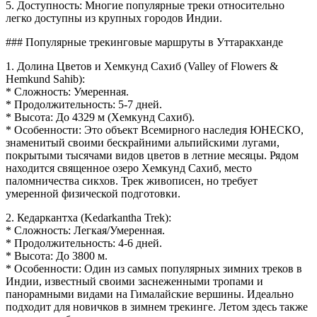
5. Доступность: Многие популярные треки относительно
легко доступны из крупных городов Индии.
### Популярные трекинговые маршруты в Уттаракханде
1. Долина Цветов и Хемкунд Сахиб (Valley of Flowers &
Hemkund Sahib):
* Сложность: Умеренная.
* Продолжительность: 5-7 дней.
* Высота: До 4329 м (Хемкунд Сахиб).
* Особенности: Это объект Всемирного наследия ЮНЕСКО,
знаменитый своими бескрайними альпийскими лугами,
покрытыми тысячами видов цветов в летние месяцы. Рядом
находится священное озеро Хемкунд Сахиб, место
паломничества сикхов. Трек живописен, но требует
умеренной физической подготовки.
2. Кедаркантха (Kedarkantha Trek):
* Сложность: Легкая/Умеренная.
* Продолжительность: 4-6 дней.
* Высота: До 3800 м.
* Особенности: Один из самых популярных зимних треков в
Индии, известный своими заснеженными тропами и
панорамными видами на Гималайские вершины. Идеально
подходит для новичков в зимнем трекинге. Летом здесь также