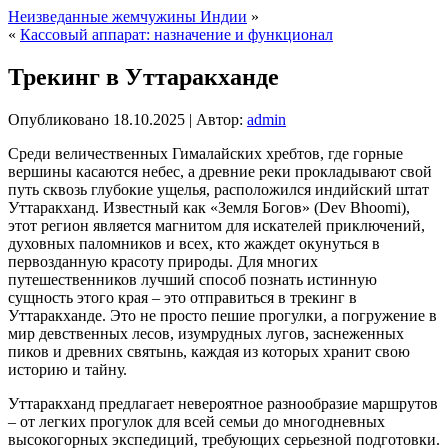
Неизведанные жемчужины Индии
»
«
Кассовый аппарат: назначение и функционал
Трекинг в Уттаракханде
Опубликовано
18.10.2025
|
Автор:
admin
Среди величественных Гималайских хребтов, где горные
вершины касаются небес, а древние реки прокладывают свой
путь сквозь глубокие ущелья, расположился индийский штат
Уттаракханд. Известный как «Земля Богов» (Dev Bhoomi),
этот регион является магнитом для искателей приключений,
духовных паломников и всех, кто жаждет окунуться в
первозданную красоту природы. Для многих
путешественников лучший способ познать истинную
сущность этого края – это отправиться в трекинг в
Уттаракханде. Это не просто пешие прогулки, а погружение в
мир девственных лесов, изумрудных лугов, заснеженных
пиков и древних святынь, каждая из которых хранит свою
историю и тайну.
Уттаракханд предлагает невероятное разнообразие маршрутов
– от легких прогулок для всей семьи до многодневных
высокогорных экспедиций, требующих серьезной подготовки.