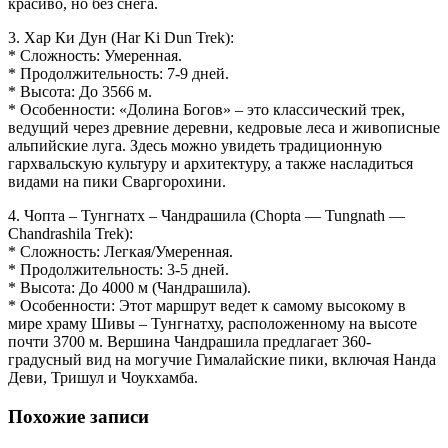
красиво, но без снега.
3. Хар Ки Дун (Har Ki Dun Trek):
* Сложность: Умеренная.
* Продолжительность: 7-9 дней.
* Высота: До 3566 м.
* Особенности: «Долина Богов» – это классический трек,
ведущий через древние деревни, кедровые леса и живописные
альпийские луга. Здесь можно увидеть традиционную
гархвальскую культуру и архитектуру, а также насладиться
видами на пики Сваргорохини.
4. Чопта – Тунгнатх – Чандрашила (Chopta — Tungnath —
Chandrashila Trek):
* Сложность: Легкая/Умеренная.
* Продолжительность: 3-5 дней.
* Высота: До 4000 м (Чандрашила).
* Особенности: Этот маршрут ведет к самому высокому в
мире храму Шивы – Тунгнатху, расположенному на высоте
почти 3700 м. Вершина Чандрашила предлагает 360-
градусный вид на могучие Гималайские пики, включая Нанда
Деви, Тришул и Чоукхамба.
Похожие записи