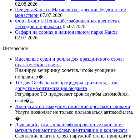
02.08.2026
Пещеры Карла в Махараштре: древние буддистские
монастыри
07.07.2026
Форт Бхонг в Пенджабе: заброшенная крепость с
легендой о призраках
05.07.2026
Сафари на слонах в национальном парке Канха
02.07.2026
Интересное
Идеальные суши и роллы для праздничного стола:
практические советы
Планируя вечеринку, хочется, чтобы угощение
понравило�
...
ТО для Geely: какие процедуры критичны, а где
допустима оптимизация бюджета
Регулярное ТО продлевает срок службы автомобиля,
особ�
...
Аренда авто с выкупом: описание простыми словами
Услуга позволяет не только пользоваться автомобилем,
�
...
Дышащий фасад: как перфорированные панели из
металла решают проблему вентиляции и конденсата
Скопление влаги в слоях наружной стены приводит к