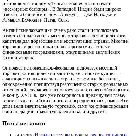
ростовщический дом «Джагат сетхов», что означает
«всемирные банкиры». В Западной Индии были широко
известны банкирские дома Арджуи — джи Натхджи и
Атмарам Бхукхан и Нагар Сетх.
Английские захватчики очень рано стали использовать
разветвлённые каналы местного торгово-ростовщического
капитала для порабощения и эксплуатации страны. Многие
торговцы и ростовщики стали торговыми агентами,
финансовыми посредниками, откупщиками английских
колонизаторов.
Опираясь на помещиков-феодалов, используя местный
торгово-ростовщический капитал, английские купцы —
авантюристы выжимали из страны огромные богатства,
одновременно препятствуя разрушению старых феодальных
отношений, сохраняя и используя их для своего обогащения.
К концу XVIII в., как уже говорилось в предыдущей главе,
возник ряд английских торгово-посреднических домов. Эти
дома вели значительную торговлю, сами же финансировали
свои операции, а зачастую кредитовали и других.
Похожие записи
Идеальные суши и роллы для праздничного
09.07.2026