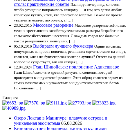
стола: практические советы
Планируя вечеринку, хочется,
чтобы угощение понравилось каждому — и тем, кто давно любит
японскую кухню, и тем, кто пробует её впервые. Важно не просто
увеличить количество роллов, а […]
Массовое разорение
23.02.2015
Массовое разорение всё новых
мелких крестьянских хозяйств увеличивало размеры безработного
сельскохозяйственного населения. С каждым годом всё большие
массы разорившихся, неимущих, […]
Выбираем лучшего букмекера
05.10.2016
Одним из самых
популярных вопросов новичков, решивших сделать ставки на спорт,
является, какая же букмекерская контора лучшая? Ответа на данный
вопрос не существует, так как каждая […]
Гхац Шивойсьек: поклонение Адикешваре
12.04.2024
Гхац Шивойсьек - это древний ритуал поклонения, который
проводится в индуистской религии. Этот обряд является одним из
самых почитаемых и уважаемых в индуистском пантеоне богов.
Поклонение […]
Галерея
Озеро Локтак в Манипуре: плавучие острова и
уникальная экосистема
05.08.2026
Киноиндустрия Болливуда: жизнь за кулисами