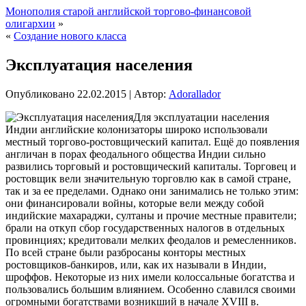
Монополия старой английской торгово-финансовой
олигархии
»
«
Создание нового класса
Эксплуатация населения
Опубликовано
22.02.2015
|
Автор:
Adorallador
Для эксплуатации населения
Индии английские колонизаторы широко использовали
местный торгово-ростовщический капитал. Ещё до появления
англичан в порах феодального общества Индии сильно
развились торговый и ростовщический капиталы. Торговец и
ростовщик вели значительную торговлю как в самой стране,
так и за ее пределами. Однако они занимались не только этим:
они финансировали войны, которые вели между собой
индийские махараджи, султаны и прочие
местные правители;
брали на откуп сбор государственных налогов в отдельных
провинциях; кредитовали мелких феодалов и ремесленников.
По всей стране были разбросаны конторы местных
ростовщиков-банкиров, или, как их называли в Индии,
шроффов. Некоторые из них имели колоссальные богатства и
пользовались большим влиянием. Особенно славился своими
огромными богатствами возникший в начале XVIII в.