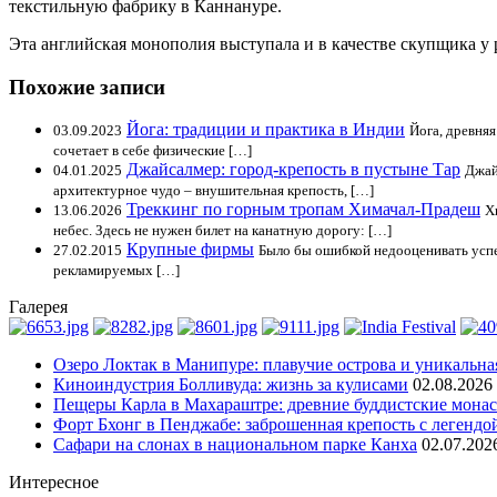
текстильную фабрику в Каннануре.
Эта английская монополия выступала и в качестве скупщика у 
Похожие записи
Йога: традиции и практика в Индии
03.09.2023
Йога, древняя
сочетает в себе физические […]
Джайсалмер: город-крепость в пустыне Тар
04.01.2025
Джай
архитектурное чудо – внушительная крепость, […]
Треккинг по горным тропам Химачал-Прадеш
13.06.2026
Х
небес. Здесь не нужен билет на канатную дорогу: […]
Крупные фирмы
27.02.2015
Было бы ошибкой недооценивать успе
рекламируемых […]
Галерея
Озеро Локтак в Манипуре: плавучие острова и уникальна
Киноиндустрия Болливуда: жизнь за кулисами
02.08.2026
Пещеры Карла в Махараштре: древние буддистские мона
Форт Бхонг в Пенджабе: заброшенная крепость с легендо
Сафари на слонах в национальном парке Канха
02.07.202
Интересное