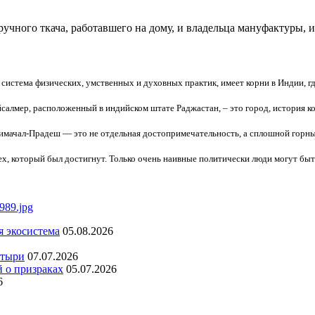
ручного ткача, работавшего на дому, и владельца мануфактуры, 
 система физических, умственных и духовных практик, имеет корни в Индии, гд
салмер, расположенный в индийском штате Раджастан, – это город, история к
имачал-Прадеш — это не отдельная достопримечательность, а сплошной горны
х, который был достигнут. Только очень наивные политически люди могут бы
я экосистема
05.08.2026
стыри
07.07.2026
й о призраках
05.07.2026
6