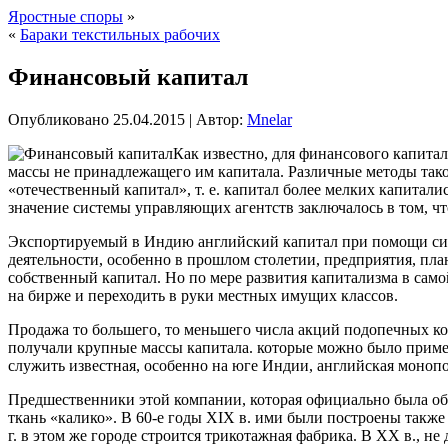
Яростные споры
»
«
Бараки текстильных рабочих
Финансовый капитал
Опубликовано
25.04.2015
|
Автор:
Mnelar
Как известно, для финансового капита
массы не принадлежащего им капитала. Различные методы тако
«отечественный капитал», т. е. капитал более мелких капитали
значение системы управляющих агентств заключалось в том, ч
Экспортируемый в Индию английский капитал при помощи сист
деятельности, особенно в прошлом столетии, предприятия, пл
собственный капитал. Но по мере развития капитализма в сам
на бирже и переходить в руки местных имущих классов.
Продажа то большего, то меньшего числа акций подопечных к
получали крупные массы капитала. которые можно было примен
служить известная, особенно на юге Индии, английская моноп
Предшественники этой компании, которая официально была обра
ткань «калико». В 60-е годы XIX в. ими были построены также
г. в этом же городе строится трикотажная фабрика. В XX в., 