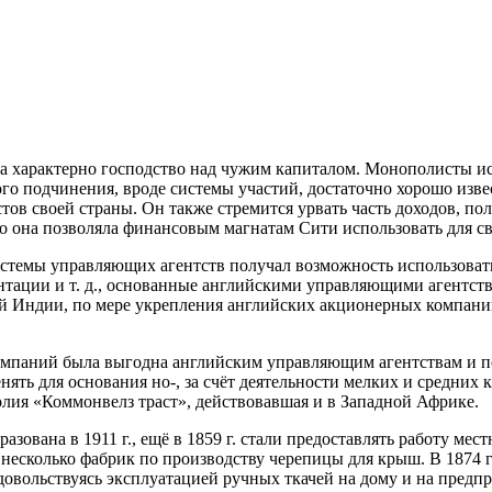
ла характерно господство над чужим капиталом. Монополисты и
го подчинения, вроде системы участий, достаточно хорошо изв
стов своей страны. Он также стремится урвать часть доходов, п
то она позволяла финансовым магнатам Сити использовать для с
емы управляющих агентств получал возможность использовать 
антации и т. д., основанные английскими управляющими агентст
ой Индии, по мере укрепления английских акционерных компаний 
омпаний была выгодна английским управляющим агентствам и по
ять для основания но-, за счёт деятельности мелких и средних
олия «Коммонвелз траст», действовавшая и в Западной Африке.
зована в 1911 г., ещё в 1859 г. стали предоставлять работу ме
 несколько фабрик по производству черепицы для крыш. В 1874 г
не довольствуясь эксплуатацией ручных ткачей на дому и на пред