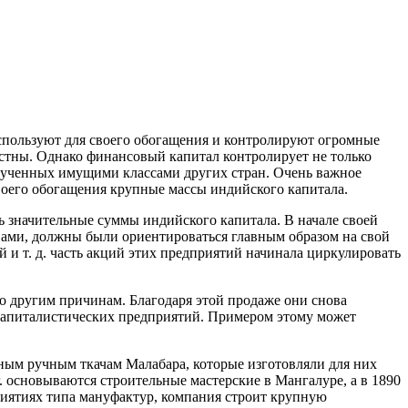
спользуют для своего обогащения и контролируют огромные
естны. Однако финансовый капитал контролирует не только
олученных
имущими классами других стран. Очень важное
воего обогащения крупные массы индийского капитала.
значительные суммы индийского капитала. В начале своей
вами, должны были ориентироваться главным образом на свой
и т. д. часть акций этих предприятий начинала циркулировать
 другим причинам. Благодаря этой продаже они снова
 капиталистических предприятий. Примером этому может
стным ручным ткачам Малабара, которые изготовляли для них
. основываются строительные мастерские в Мангалуре, а в 1890
приятиях типа мануфактур, компания строит крупную