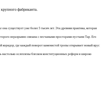
и крупного фабриканта.
е она существует уже более 5 тысяч лет. Эта древняя практика, которая
оторого неразрывно связана с песчаными просторами пустыни Тар. Его
й коридор, где каждый поворот каменистой тропы открывает новый ярус
ть настолько ослеплены блеском конституционных реформ и широко