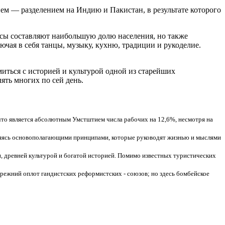
ем — разделением на Индию и Пакистан, в результате которого
усы составляют наибольшую долю населения, но также
ючая в себя танцы, музыку, кухню, традиции и рукоделие.
иться с историей и культурой одной из старейших
ять многих по сей день.
., что является абсолютным Умстштием числа рабочих на 12,6%, несмотря на
ляясь основополагающими принципами, которые руководят жизнью и мыслями
, древней культурой и богатой историей. Помимо известных туристических
режний оплот гандистских реформистских - союзов; но здесь бомбейское