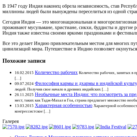
В 1947 году Индия наконец обрела независимость, став Респу
миллионы людей были вынуждены переселиться из одной стра
Сегодня Индия — это многонациональная и многорелигиозная с
проживают мусульмане, христиане, сикхи, буддисты и другие р
Индия также известна своими яркими праздниками и фестиваля
Все это делает Индию привлекательным местом для многих пут
цивилизаций мира. Путешествие в Индию позволяет окунуться 
Похожие записи
Количество рабочих
16.02.2015
Количество рабочих, занятых в пр
[…]
Философия кармы и дхармы в индийской культ
09.07.2024
людей. Получив свое начало в древних индийских […]
Необычные места Индии: что посмотреть за пр
26.11.2025
мест, таких как Тадж-Махал и Гоа, страна предлагает множество необ
Характерная особенностью
13.03.2015
Характерной особенность
конгрессистское […]
Галерея