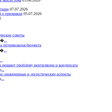
я экосистема
05.08.2026
стыри
07.07.2026
й о призраках
05.07.2026
6
ческие советы
ло�
...
ма оптимизация бюджета
б�
...
...
а решают проблему вентиляции и конденсата
р
...
и: инженерные и логистические аспекты
х
...