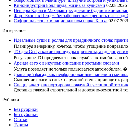
Озеро Локтак в Манипуре: плавучие острова и уникальна
Киноиндустрия Болливуда: жизнь за кулисами
02.08.2026
Пещеры Карла в Махараштре: древние буддистские мона
Форт Бхонг в Пенджабе: заброшенная крепость с легендо
Сафари на слонах в национальном парке Канха
02.07.202
Интересное
Идеальные суши и роллы для праздничного стола: практи
Планируя вечеринку, хочется, чтобы угощение понрави
ТО для Geely: какие процедуры критичны, а где допусти
Регулярное ТО продлевает срок службы автомобиля, осо
Аренда авто с выкупом: описание простыми словами
Услуга позволяет не только пользоваться автомобилем, �
Дышащий фасад: как перфорированные панели из металл
Скопление влаги в слоях наружной стены приводит к раз
Специфика транспортировки тяжелой гусеничной техник
Доставка тяжелой строительной и дорожно-ремонтной те
Рубрики
Без рубрики
Без рубрики
Статьи
Туризм