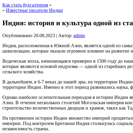
Как стать бухгалтером
»
«
Известные писатели Индии
Индия: история и культура одной из с
Опубликовано
20.08.2023
|
Автор:
admin
Индия, расположенная в Южной Азии, является одной из самых
цивилизации, которые оказали огромное влияние на развитие не
Ведическая эпоха, начинающаяся примерно в 1500 году до наш
которые являются основой индуизма — одной из старейших рел
сельского хозяйства.
В дальнейшем, в 6-7 веках до нашей эры, на территории Инди
территории Индии. Именно в этот период развивались наука, ф
Однако наиболее ослепительным периодом в истории Индии явл
Азии. В течение нескольких столетий Могольская империя кон
строительство величественных дворцов и храмов, таких как Т
На протяжении истории Индии множество империй процветало и
империи. Под контролем Британии Индия столкнулась социаль
независимость страны.