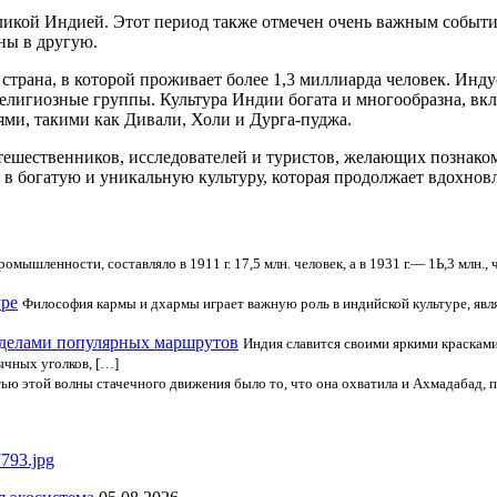
бликой Индией. Этот период также отмечен очень важным событи
ны в другую.
трана, в которой проживает более 1,3 миллиарда человек. Инд
елигиозные группы. Культура Индии богата и многообразна, вкл
ми, такими как Дивали, Холи и Дурга-пуджа.
ешественников, исследователей и туристов, желающих познаком
в богатую и уникальную культуру, которая продолжает вдохновл
омышленности, составляло в 1911 г. 17,5 млн. человек, а в 1931 г.— 1Ь,3 млн
уре
Философия кармы и дхармы играет важную роль в индийской культуре, яв
еделами популярных маршрутов
Индия славится своими яркими красками
ычных уголков, […]
ю этой волны стачечного движения было то, что она охватила и Ахмадабад, п