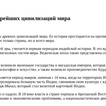
тарейших цивилизаций мира
 древних цивилизаций мира. Ее история простирается на протяж
 только страны, но и всего мира.
ей эры, считается первым периодом индийской истории. В это 
игиозных систем мира. Ведическая эпоха также представлена с
и возникли маленькие государства и магадхская империя, котора
илософия и искусство, а также возникло проповедничество Будд
яется период мавров, начиная с 16 века, когда на территорию
тролировала большую часть Индии, смешивая свою культуру с ку
адж-Махал, который стал визитной карточкой Индии.
 падало. В 18 веке власть в стране перешла к британской Вос
ными и экономическими проблемами, а националистическое движ