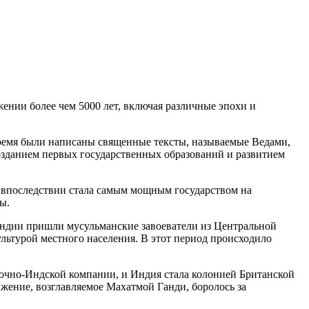
ении более чем 5000 лет, включая различные эпохи и
время были написаны священные тексты, называемые Ведами,
озданием первых государственных образований и развитием
я впоследствии стала самым мощным государством на
ы.
 Индии пришли мусульманские завоеватели из Центральной
льтурой местного населения. В этот период происходило
точно-Индской компании, и Индия стала колонией Британской
ение, возглавляемое Махатмой Ганди, боролось за