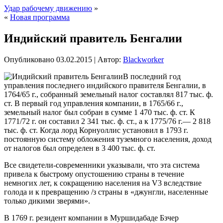
Удар рабочему движению
»
«
Новая программа
Индийский правитель Бенгалии
Опубликовано
03.02.2015
|
Автор:
Blackworker
В последний год
управления последнего индийского правителя Бенгалии, в
1764/65 г., собранный земельный налог составлял 817 тыс. ф.
ст. В первый год управления компании, в 1765/66 г.,
земельный налог был собран в сумме 1 470 тыс. ф. ст. К
1771/72 г. он составил 2 341 тыс. ф. ст., а к 1775/76 г.— 2 818
тыс. ф. ст. Когда лорд Корнуоллис установил в 1793 г.
постоянную систему обложения туземного населения, доход
от налогов был определен
в 3 400 тыс. ф. ст.
Все свидетели-современники указывали, что эта система
привела к быстрому опустошению страны в течение
немногих лет, к сокращению населения на V3 вследствие
голода и к превращению /з страны в «джунгли, населенные
только дикими зверями».
В 1769 г. резидент компании в Муршидабаде Бзчер