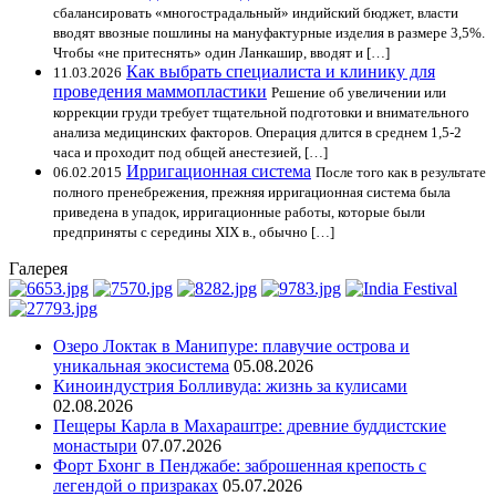
сбалансировать «многострадальный» индийский бюджет, власти
вводят ввозные пошлины на мануфактурные изделия в размере 3,5%.
Чтобы «не притеснять» один Ланкашир, вводят и […]
Как выбрать специалиста и клинику для
11.03.2026
проведения маммопластики
Решение об увеличении или
коррекции груди требует тщательной подготовки и внимательного
анализа медицинских факторов. Операция длится в среднем 1,5-2
часа и проходит под общей анестезией, […]
Ирригационная система
06.02.2015
После того как в результате
полного пренебрежения, прежняя ирригационная система была
приведена в упадок, ирригационные работы, которые были
предприняты с середины XIX в., обычно […]
Галерея
Озеро Локтак в Манипуре: плавучие острова и
уникальная экосистема
05.08.2026
Киноиндустрия Болливуда: жизнь за кулисами
02.08.2026
Пещеры Карла в Махараштре: древние буддистские
монастыри
07.07.2026
Форт Бхонг в Пенджабе: заброшенная крепость с
легендой о призраках
05.07.2026