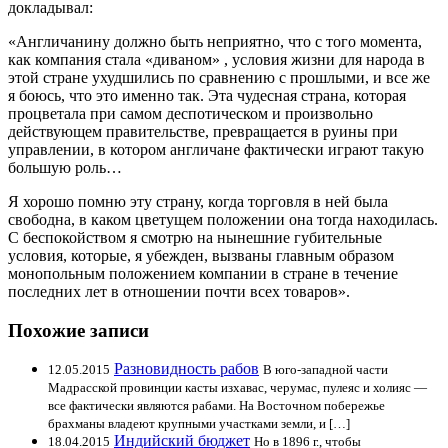
докладывал:
«Англичанину должно быть неприятно, что с того момента,
как компания стала «диваном» , условия жизни для народа в
этой стране ухудшились по сравнению с прошлыми, и все же
я боюсь, что это именно так. Эта чудесная страна, которая
процветала при самом деспотическом и произвольно
действующем правительстве, превращается в руины при
управлении, в котором англичане фактически играют такую
большую роль…
Я хорошо помню эту страну, когда торговля в ней была
свободна, в каком цветущем положении она тогда находилась.
С беспокойством я смотрю на нынешние губительные
условия, которые, я убежден, вызваны главным образом
монопольным положением компании в стране в течение
последних лет в отношении почти всех товаров».
Похожие записи
Разновидность рабов
12.05.2015
В юго-западной части
Мадрасской провинции касты изхавас, черумас, пулеяс и холияс —
все фактически являются рабами. На Восточном побережье
брахманы владеют крупными участками земли, и […]
Индийский бюджет
18.04.2015
Но в 1896 г., чтобы