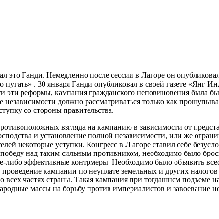
я
ал это Ганди. Немедленно после сессии в Лагоре он опубликовал 
о пугать» . 30 января Ганди опубликовал в своей газете «Янг 
ти эти реформы,
кампания гражданского неповиновения была бы
ие независимости должно рассматриваться только как прощупыв
ступку со стороны правительства.
отивоположных взгляда на кампанию в зависимости от представ
господства и установление полной независимости, или же огран
елей некоторые уступки. Конгресс в Л агоре ставил себе безусл
 победу над таким сильным противником, необходимо было брос
ие-либо эффективные контрмеры. Необходимо было объявить все
 проведение кампании по неуплате земельных и других налогов 
 во всех частях страны. Такая кампания при тогдашнем подъеме 
ародные массы на борьбу против империалистов и завоевание н