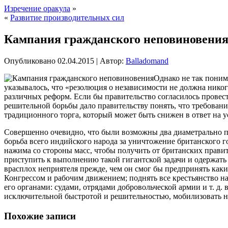
Изречение оракула
»
«
Развитие производительных сил
Кампания гражданского неповиновени
Опубликовано
02.04.2015
|
Автор:
Balladomand
Однако не так поним
указывалось, что «резолюция о независимости не должна никог
различных реформ. Если бы правительство согласилось провес
решительной борьбы дало правительству понять, что требован
традиционного торга, который может быть снижен в ответ на у
Совершенно очевидно, что были возможны два диаметрально пр
борьба всего индийского народа за уничтожение британского 
нажима со стороны масс, чтобы получить от британских правит
приступить к выполнению такой гигантской задачи и одержать
врасплох неприятеля прежде, чем он смог бы предпринять как
Конгрессом и рабочим движением; поднять все крестьянство на
его органами: судами, отрядами добровольческой армии и т. д.
исключительной быстротой и решительностью, мобилизовать н
Похожие записи