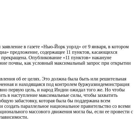
заявление в газете «Нью-Йорк уорлд» от 9 января, в котором
Индиа» предложение, содержащее 11 пунктов, касающихся
 прекращена. Опубликование «11 пунктов» накануне
ание почвы, как условный максимальный запрос при открытии
ления об ее целях. Это должна была быть или решительная
иченная и находящаяся под контролем буржуазиидемонстрация
овно первую цель, и народ Индии ожидал того же. Но чтобы
ить в наступление максимальные силы, чтобы захватить
общую забастовку, которая была бы поддержана всем
и создать параллельное национальное правительство со всеми
национального массового движения могла бы, если ее провести с
езависимости.