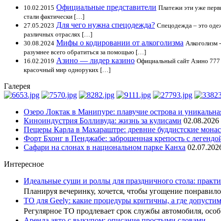
Официальные представители
10.02.2015
Платежи эти уже перв
стали фактически […]
Для чего нужна спецодежда?
27.05.2023
Спецодежда – это одеж
различных отраслях […]
Мифы о кодировании от алкоголизма
30.08.2024
Алкоголизм 
разумнее всего обратиться за помощью […]
Азино — лидер казино
16.02.2019
Официальный сайт Азино 777 
красочный мир одноруких […]
Галерея
Озеро Локтак в Манипуре: плавучие острова и уникальна
Киноиндустрия Болливуда: жизнь за кулисами
02.08.2026
Пещеры Карла в Махараштре: древние буддистские мона
Форт Бхонг в Пенджабе: заброшенная крепость с легендо
Сафари на слонах в национальном парке Канха
02.07.202
Интересное
Идеальные суши и роллы для праздничного стола: практи
Планируя вечеринку, хочется, чтобы угощение понрави
ТО для Geely: какие процедуры критичны, а где допусти
Регулярное ТО продлевает срок службы автомобиля, осо
Аренда авто с выкупом: описание простыми словами