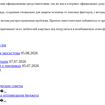
ыми официальными представителями, так же как и в первых официальных доку
да, созданная специально для защиты человека от опасных факторов, с котор
- весьма распространенная проблема. Причем самостоятельно избавиться от в
приглашает всех любителей азартных игр погрузиться в незабываемую атмосф
я экосистема
05.08.2026
стыри
07.07.2026
й о призраках
05.07.2026
6
ческие советы
ло�
...
ма оптимизация бюджета
б�
...