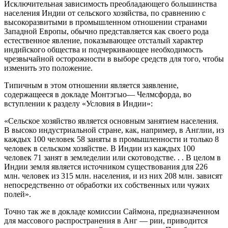
Исключительная зависимость преобладающего большинства
населения Индии от сельского хозяйства, по сравнению с
высокоразвитыми в промышленном отношении странами
Западной Европы, обычно представляется как своего рода
естественное явление, показывающее отсталый характер
индийского общества и подчеркивающее необходимость
чрезвычайной осторожности в выборе средств для того, чтобы
изменить это положение.
Типичным в этом отношении является заявление,
содержащееся в докладе Монтэгыо— Челмсфорда, во
вступлении к разделу «Условия в Индии»:
«Сельское хозяйство является основным занятием населения.
В высоко индустриальной стране, как, например, в Англии, из
каждых 100 человек 58 заняты в промышленности и только 8
человек в сельском хозяйстве. В Индии из каждых 100
человек 71 занят в земледелии или скотоводстве. . . В целом в
Индии земля является источником существования для 226
млн. человек из 315 млн. населения, и из них 208 млн. зависят
непосредственно от обработки их собственных или чужих
полей».
Точно так же в докладе комиссии Саймона, предназначенном
для массового распространения в Анг — рии, приводится