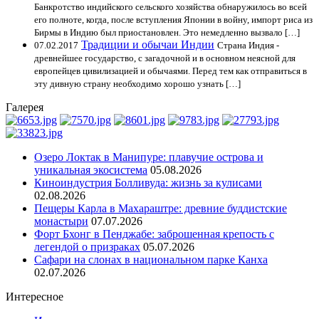
Банкротство индийского сельского хозяйства обнаружилось во всей
его полноте, когда, после вступления Японии в войну, импорт риса из
Бирмы в Индию был приостановлен. Это немедленно вызвало […]
Традиции и обычаи Индии
07.02.2017
Страна Индия -
древнейшее государство, с загадочной и в основном неясной для
европейцев цивилизацией и обычаями. Перед тем как отправиться в
эту дивную страну необходимо хорошо узнать […]
Галерея
Озеро Локтак в Манипуре: плавучие острова и
уникальная экосистема
05.08.2026
Киноиндустрия Болливуда: жизнь за кулисами
02.08.2026
Пещеры Карла в Махараштре: древние буддистские
монастыри
07.07.2026
Форт Бхонг в Пенджабе: заброшенная крепость с
легендой о призраках
05.07.2026
Сафари на слонах в национальном парке Канха
02.07.2026
Интересное