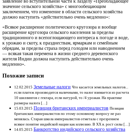
заявление во вступительной части к лазделу «Преобладающее
значение сельского хозяйства» с многообещающим
заключением, что изменение в области сельского хозяйства
должно наступить «действительно очень медленно»:
«Всякое расширение политического кругозора и вообще
расширение кругозора сельского населения за пределы
традиционного и всепоглощающего интереса к погоде и воде,
к урожаю и скоту, к празднествам, ярмаркам и семейным
обрядам, за пределы страха перед голодом или наводнением
— всякая такая перемена в жизни среднего деревенского
жителя Индии должна наступить действительно очень
медленно».
Похожие записи
Земельные налоги
12.02.2015
Что касается земельных налогов...
если платеж производится наличными, то налог взимается из расчета
10 шиллингов с гектара, если натурой, то /4 урожая. На практике
размеры налога […]
Позиция британских империалистов
15.03.2015
Позиция
британских империалистов по этому основному вопросу не раз
менялась. Старая школа империалистов отметала с презрением
всякое понятие индийской нации как иллюзию. В XX в. рост силы […]
Банкротство индийского сельского хозяйства
14.05.2015