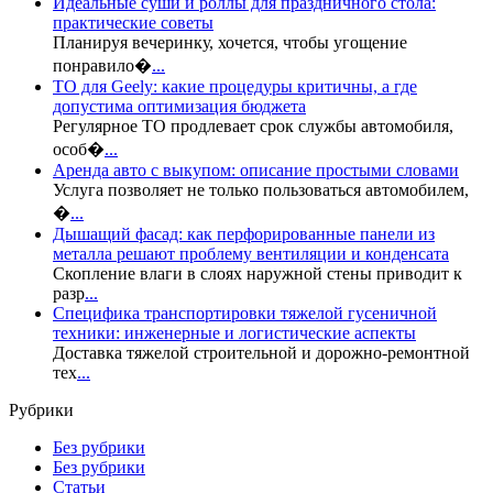
Идеальные суши и роллы для праздничного стола:
практические советы
Планируя вечеринку, хочется, чтобы угощение
понравило�
...
ТО для Geely: какие процедуры критичны, а где
допустима оптимизация бюджета
Регулярное ТО продлевает срок службы автомобиля,
особ�
...
Аренда авто с выкупом: описание простыми словами
Услуга позволяет не только пользоваться автомобилем,
�
...
Дышащий фасад: как перфорированные панели из
металла решают проблему вентиляции и конденсата
Скопление влаги в слоях наружной стены приводит к
разр
...
Специфика транспортировки тяжелой гусеничной
техники: инженерные и логистические аспекты
Доставка тяжелой строительной и дорожно-ремонтной
тех
...
Рубрики
Без рубрики
Без рубрики
Статьи