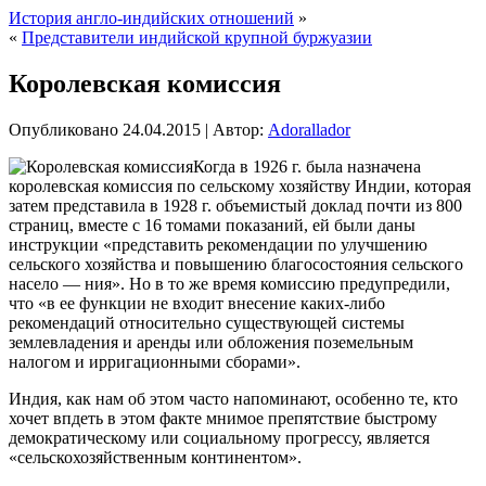
История англо-индийских отношений
»
«
Представители индийской крупной буржуазии
Королевская комиссия
Опубликовано
24.04.2015
|
Автор:
Adorallador
Когда в 1926 г. была назначена
королевская комиссия по сельскому хозяйству Индии, которая
затем представила в 1928 г. объемистый доклад почти из 800
страниц, вместе с 16 томами показаний, ей были даны
инструкции «представить рекомендации по улучшению
сельского хозяйства и повышению благосостояния сельского
насело — ния». Но в то же время комиссию предупредили,
что «в ее функции не входит внесение каких-либо
рекомендаций относительно существующей системы
землевладения
и аренды или обложения поземельным
налогом и ирригационными сборами».
Индия, как нам об этом часто напоминают, особенно те, кто
хочет впдеть в этом факте мнимое препятствие быстрому
демократическому или социальному прогрессу, является
«сельскохозяйственным континентом».