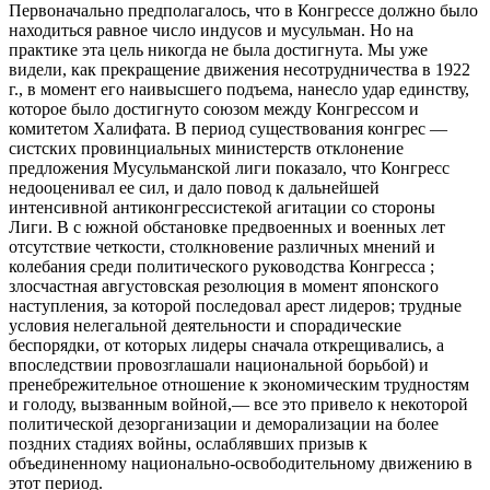
Первоначально предполагалось, что в Конгрессе должно было
находиться равное число индусов и мусульман. Но на
практике эта цель никогда не была достигнута. Мы уже
видели, как прекращение движения несотрудничества в 1922
г., в момент его наивысшего подъема, нанесло удар единству,
которое было достигнуто союзом между Конгрессом и
комитетом Халифата. В период существования конгрес —
систских провинциальных министерств отклонение
предложения Мусульманской лиги показало, что Конгресс
недооценивал ее сил, и дало повод к дальнейшей
интенсивной антиконгрессистекой агитации со стороны
Лиги. В с южной обстановке предвоенных и военных лет
отсутствие четкости, столкновение различных мнений и
колебания среди политического руководства Конгресса ;
злосчастная августовская резолюция в момент японского
наступления, за которой последовал арест лидеров; трудные
условия нелегальной деятельности и спорадические
беспорядки, от которых лидеры сначала открещивались, а
впоследствии провозглашали национальной борьбой) и
пренебрежительное отношение к экономическим трудностям
и голоду, вызванным войной,— все это привело к некоторой
политической дезорганизации и деморализации на более
поздних стадиях войны, ослаблявших призыв к
объединенному национально-освободительному движению в
этот период.