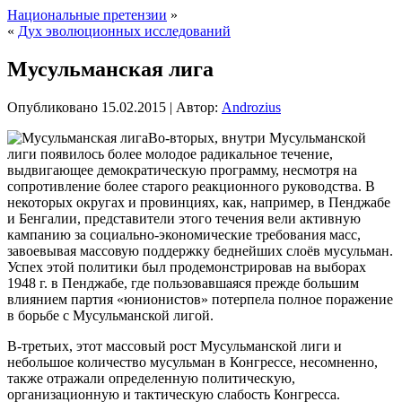
Национальные претензии
»
«
Дух эволюционных исследований
Мусульманская лига
Опубликовано
15.02.2015
|
Автор:
Androzius
Во-вторых, внутри Мусульманской
лиги появилось более молодое радикальное течение,
выдвигающее демократическую программу, несмотря на
сопротивление более старого реакционного руководства. В
некоторых округах и провинциях, как, например, в Пенджабе
и Бенгалии, представители этого течения вели активную
кампанию за социально-экономические требования масс,
завоевывая массовую поддержку беднейших слоёв мусульман.
Успех этой политики был продемонстрировав
на выборах
1948 г. в Пенджабе, где пользовавшаяся прежде большим
влиянием партия «юнионистов» потерпела полное поражение
в борьбе с Мусульманской лигой.
В-третьих, этот массовый рост Мусульманской лиги и
небольшое количество мусульман в Конгрессе, несомненно,
также отражали определенную политическую,
организационную и тактическую слабость Конгресса.