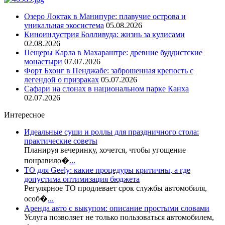
Озеро Локтак в Манипуре: плавучие острова и
уникальная экосистема
05.08.2026
Киноиндустрия Болливуда: жизнь за кулисами
02.08.2026
Пещеры Карла в Махараштре: древние буддистские
монастыри
07.07.2026
Форт Бхонг в Пенджабе: заброшенная крепость с
легендой о призраках
05.07.2026
Сафари на слонах в национальном парке Канха
02.07.2026
Интересное
Идеальные суши и роллы для праздничного стола:
практические советы
Планируя вечеринку, хочется, чтобы угощение
понравило�
...
ТО для Geely: какие процедуры критичны, а где
допустима оптимизация бюджета
Регулярное ТО продлевает срок службы автомобиля,
особ�
...
Аренда авто с выкупом: описание простыми словами
Услуга позволяет не только пользоваться автомобилем,