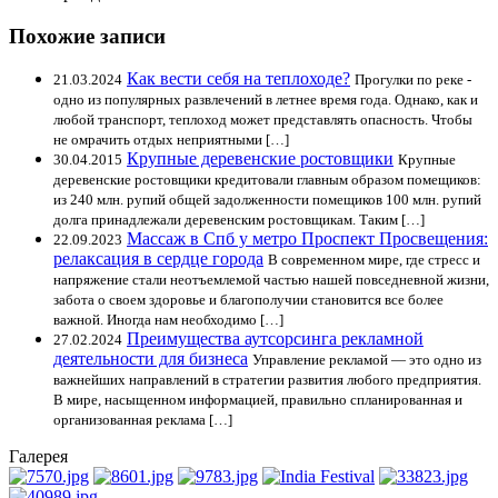
Похожие записи
Как вести себя на теплоходе?
21.03.2024
Прогулки по реке -
одно из популярных развлечений в летнее время года. Однако, как и
любой транспорт, теплоход может представлять опасность. Чтобы
не омрачить отдых неприятными […]
Крупные деревенские ростовщики
30.04.2015
Крупные
деревенские ростовщики кредитовали главным образом помещиков:
из 240 млн. рупий общей задолженности помещиков 100 млн. рупий
долга принадлежали деревенским ростовщикам. Таким […]
Массаж в Спб у метро Проспект Просвещения:
22.09.2023
релаксация в сердце города
В современном мире, где стресс и
напряжение стали неотъемлемой частью нашей повседневной жизни,
забота о своем здоровье и благополучии становится все более
важной. Иногда нам необходимо […]
Преимущества аутсорсинга рекламной
27.02.2024
деятельности для бизнеса
Управление рекламой — это одно из
важнейших направлений в стратегии развития любого предприятия.
В мире, насыщенном информацией, правильно спланированная и
организованная реклама […]
Галерея