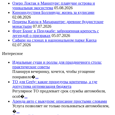
Озеро Локтак в Манипуре: плавучие острова и
уникальная экосистема
05.08.2026
Киноиндустрия Болливуда: жизнь за кулисами
02.08.2026
Пещеры Карла в Махараштре: древние буддистские
монастыри
07.07.2026
Форт Бхонг в Пенджабе: заброшенная крепость с
легендой о призраках
05.07.2026
Сафари на слонах в национальном парке Канха
02.07.2026
Интересное
Идеальные суши и роллы для праздничного стола:
практические советы
Планируя вечеринку, хочется, чтобы угощение
понравило�
...
ТО для Geely: какие процедуры критичны, а где
допустима оптимизация бюджета
Регулярное ТО продлевает срок службы автомобиля,
особ�
...
Аренда авто с выкупом: описание простыми словами
Услуга позволяет не только пользоваться автомобилем,
�
...