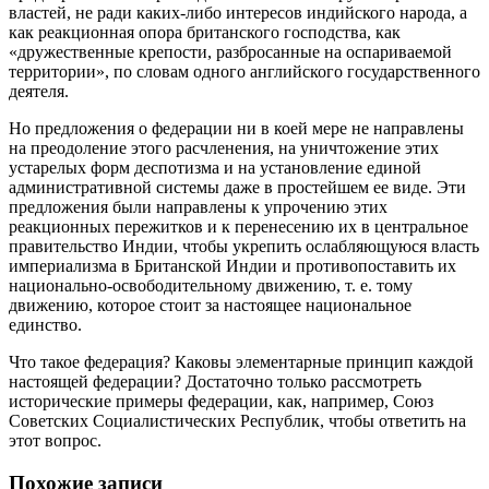
властей, не ради каких-либо интересов индийского народа, а
как реакционная опора британского господства, как
«дружественные крепости, разбросанные на оспариваемой
территории», по словам одного английского государственного
деятеля.
Но предложения о федерации ни в коей мере не направлены
на преодоление этого расчленения, на уничтожение этих
устарелых форм деспотизма и на установление единой
административной системы даже в простейшем ее виде. Эти
предложения были направлены к упрочению этих
реакционных пережитков и к перенесению их в центральное
правительство Индии, чтобы укрепить ослабляющуюся власть
империализма в Британской Индии и противопоставить их
национально-освободительному движению, т. е. тому
движению, которое стоит за настоящее национальное
единство.
Что такое федерация? Каковы элементарные принцип каждой
настоящей федерации? Достаточно только рассмотреть
исторические примеры федерации, как, например, Союз
Советских Социалистических Республик, чтобы ответить на
этот вопрос.
Похожие записи