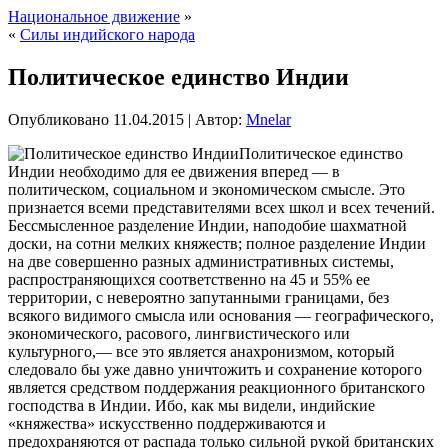
Национальное движение
»
«
Силы индийского народа
Политическое единство Индии
Опубликовано
11.04.2015
|
Автор:
Mnelar
Политическое единство
Индии необходимо для ее движения вперед — в
политическом, социальном и экономическом смысле. Это
признается всеми представителями всех школ и всех течений.
Бессмысленное разделение Индии, наподобие шахматной
доски, на сотни мелких княжеств; полное разделение Индии
на две совершенно разных административных системы,
распространяющихся соответственно на 45 и 55% ее
территории, с невероятно запутанными границами, без
всякого видимого
смысла или основания — географического,
экономического, расового, лингвистического или
культурного,— все это является анахронизмом, который
следовало бы уже давно уничтожить и сохранение которого
является средством поддержания реакционного британского
господства в Индии. Ибо, как мы видели, индийские
«княжества» искусственно поддерживаются и
предохраняются от распада только сильной рукой британских