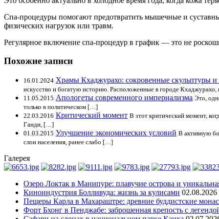
Это особенно актуально в холодное время года, когда кожа теря
Спа-процедуры помогают предотвратить мышечные и суставны
физических нагрузок или травм.
Регулярное включение спа-процедур в график — это не роскош
Похожие записи
Храмы Кхаджурахо: сокровенные скульптуры и 
16.01.2024
искусство и богатую историю. Расположенные в городе Кхаджурахо, 
Апологеты современного империализма
11.05.2015
Это, одн
только в политическом […]
Критический момент
22.03.2016
В этот критический момент, ког
Ганди, […]
Улучшение экономических условий
01.03.2015
В активную бо
слои населения, ранее слабо […]
Галерея
Озеро Локтак в Манипуре: плавучие острова и уникальна
Киноиндустрия Болливуда: жизнь за кулисами
02.08.2026
Пещеры Карла в Махараштре: древние буддистские мона
Форт Бхонг в Пенджабе: заброшенная крепость с легендо
Сафари на слонах в национальном парке Канха
02.07.202