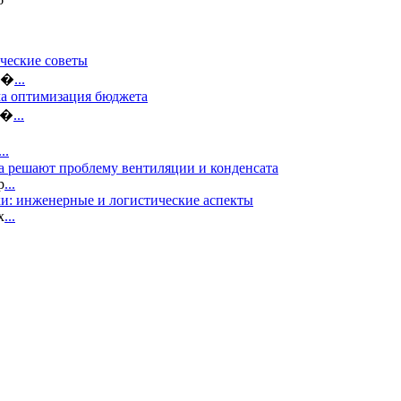
ческие советы
ло�
...
ма оптимизация бюджета
б�
...
...
а решают проблему вентиляции и конденсата
р
...
и: инженерные и логистические аспекты
х
...