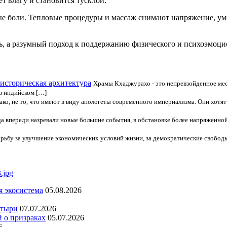
ет влагу и становится тусклой.
е боли. Тепловые процедуры и массаж снимают напряжение, ум
ь, а разумный подход к поддержанию физического и психоэмоци
историческая архитектура
Храмы Кхаджурахо - это непревзойденное мес
в индийском […]
ако, не то, что имеют в виду апологеты современного империализма. Они хотят
да впереди назревали новые большие события, в обстановке более напряженной,
рьбу за улучшение экономических условий жизни, за демократические свободы
я экосистема
05.08.2026
стыри
07.07.2026
й о призраках
05.07.2026
6