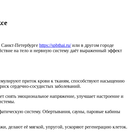
ксе
в Санкт-Петербурге
https://spbthai.ru/
или в другом городе
ействие на тело и нервную систему даёт выраженный эффект
имулируют приток крови к тканям, способствуют насыщению
риск сердечно-сосудистых заболеваний.
т снять эмоциональное напряжение, улучшает настроение и
истемы.
фатическую систему. Обертывания, сауны, паровые кабины
и, делают её мягкой, упругой, ускоряют регенерацию клеток.