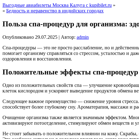
Выгодные авиабилеты Москва Калуга c kupibilet.ru
»
«
Бедность и неравенство в индийских городах
Польза спа-процедур для организма: зд
Опубликовано
29.07.2025
|
Автор:
admin
Спа-процедуры — это не просто расслабление, но и действенны
помогает организму справляться со стрессом, усталостью и д
оздоровления и восстановления.
Положительные эффекты спа-процедур
Одно из положительных свойств спа — улучшение кровообраще
клеток кислородом и ускоряют выведение продуктов обмена ве
Следующее важное преимущество — снижение уровня стресса. 
способствует более глубокому сну. Ароматерапия, массажи и 
Очищение организма также является значимым эффектом. Мног
активизируют потоотделение, стимулируют обмен веществ и ул
Не стоит забывать о положительном влиянии на кожу. Скрабы,