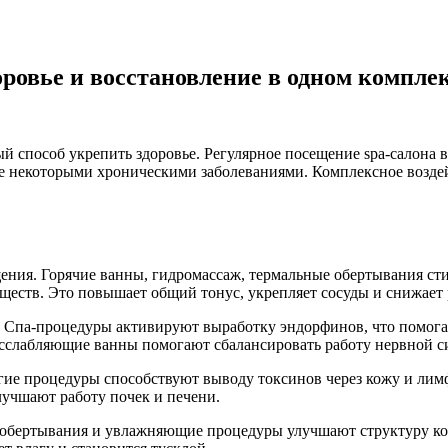
оровье и восстановление в одном компле
й способ укрепить здоровье. Регулярное посещение spa-салона 
аже некоторыми хроническими заболеваниями. Комплексное возд
ния. Горячие ванны, гидромассаж, термальные обертывания ст
ществ. Это повышает общий тонус, укрепляет сосуды и снижает 
Спа-процедуры активируют выработку эндорфинов, что помогае
расслабляющие ванны помогают сбалансировать работу нервной с
ие процедуры способствуют выводу токсинов через кожу и лим
учшают работу почек и печени.
 обертывания и увлажняющие процедуры улучшают структуру кож