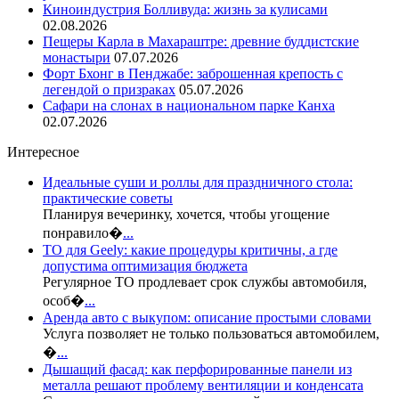
Киноиндустрия Болливуда: жизнь за кулисами
02.08.2026
Пещеры Карла в Махараштре: древние буддистские
монастыри
07.07.2026
Форт Бхонг в Пенджабе: заброшенная крепость с
легендой о призраках
05.07.2026
Сафари на слонах в национальном парке Канха
02.07.2026
Интересное
Идеальные суши и роллы для праздничного стола:
практические советы
Планируя вечеринку, хочется, чтобы угощение
понравило�
...
ТО для Geely: какие процедуры критичны, а где
допустима оптимизация бюджета
Регулярное ТО продлевает срок службы автомобиля,
особ�
...
Аренда авто с выкупом: описание простыми словами
Услуга позволяет не только пользоваться автомобилем,
�
...
Дышащий фасад: как перфорированные панели из
металла решают проблему вентиляции и конденсата