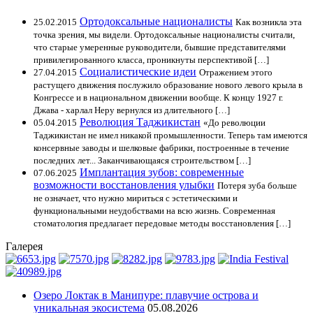
Ортодоксальные националисты
25.02.2015
Как возникла эта
точка зрения, мы видели. Ортодоксальные националисты считали,
что старые умеренные руководители, бывшие представителями
привилегированного класса, проникнуты перспективой […]
Социалистические идеи
27.04.2015
Отражением этого
растущего движения послужило образование нового левого крыла в
Конгрессе и в национальном движении вообще. К концу 1927 г.
Джава - харлал Неру вернулся из длительного […]
Революция Таджикистан
05.04.2015
«До революции
Таджикистан не имел никакой промышленности. Теперь там имеются
консервные заводы и шелковые фабрики, построенные в течение
последних лет... Заканчивающаяся строительством […]
Имплантация зубов: современные
07.06.2025
возможности восстановления улыбки
Потеря зуба больше
не означает, что нужно мириться с эстетическими и
функциональными неудобствами на всю жизнь. Современная
стоматология предлагает передовые методы восстановления […]
Галерея
Озеро Локтак в Манипуре: плавучие острова и
уникальная экосистема
05.08.2026