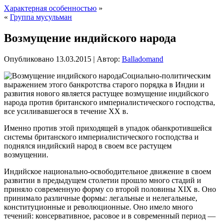
Характерная особенностью
»
«
Группа мусульман
Возмущение индийского народа
Опубликовано
13.03.2015
|
Автор:
Balladomand
Социально-политическим
выражением этого банкротства старого порядка в Индии и
развития нового является растущее возмущение индийского
народа против британского империалистического господства,
все усиливавшегося в течение XX в.
Именно против этой приходящей в упадок обанкротившейся
системы британского империалистического господства и
поднялся индийский народ в своем все растущем
возмущении.
Индийское национально-освободительное движение
в своем
развитии в предыдущем столетии прошло много стадий и
приняло современную форму со второй половины XIX в. Оно
принимало различные формы: легальные и нелегальные,
конституционные и революционные. Оно имело много
течений: консервативное, расовое и в современный период —