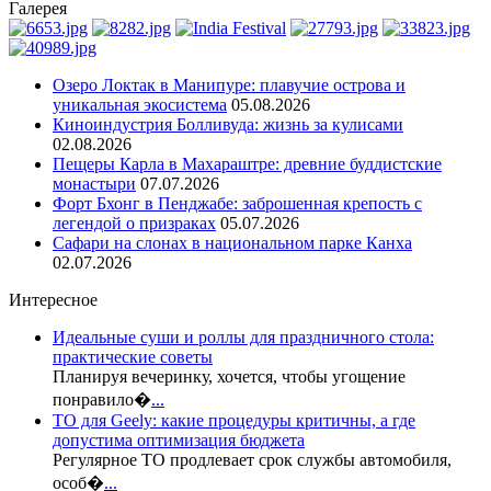
Галерея
Озеро Локтак в Манипуре: плавучие острова и
уникальная экосистема
05.08.2026
Киноиндустрия Болливуда: жизнь за кулисами
02.08.2026
Пещеры Карла в Махараштре: древние буддистские
монастыри
07.07.2026
Форт Бхонг в Пенджабе: заброшенная крепость с
легендой о призраках
05.07.2026
Сафари на слонах в национальном парке Канха
02.07.2026
Интересное
Идеальные суши и роллы для праздничного стола:
практические советы
Планируя вечеринку, хочется, чтобы угощение
понравило�
...
ТО для Geely: какие процедуры критичны, а где
допустима оптимизация бюджета
Регулярное ТО продлевает срок службы автомобиля,
особ�
...