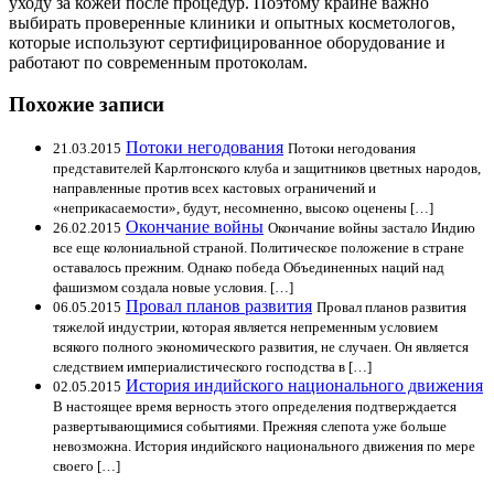
уходу за кожей после процедур. Поэтому крайне важно
выбирать проверенные клиники и опытных косметологов,
которые используют сертифицированное оборудование и
работают по современным протоколам.
Похожие записи
Потоки негодования
21.03.2015
Потоки негодования
представителей Карлтонского клуба и защитников цветных народов,
направленные против всех кастовых ограничений и
«неприкасаемости», будут, несомненно, высоко оценены […]
Окончание войны
26.02.2015
Окончание войны застало Индию
все еще колониальной страной. Политическое положение в стране
оставалось прежним. Однако победа Объединенных наций над
фашизмом создала новые условия. […]
Провал планов развития
06.05.2015
Провал планов развития
тяжелой индустрии, которая является непременным условием
всякого полного экономического развития, не случаен. Он является
следствием империалистического господства в […]
История индийского национального движения
02.05.2015
В настоящее время верность этого определения подтверждается
развертывающимися событиями. Прежняя слепота уже больше
невозможна. История индийского национального движения по мере
своего […]