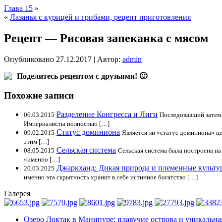
Глава 15
»
«
Лазанья с курицей и грибами, рецепт приготовления
Рецепт — Рисовая запеканка с мясом
Опубликовано
27.12.2017
|
Автор:
admin
Поделитесь рецептом с друзьями! 🙂
Похожие записи
Разделение Конгресса и Лиги
06.03.2015
Последовавший затем 
Империалисты полностью […]
Статус доминиона
09.02.2015
Является ли «статус доминиона» це
этим […]
Сельская система
08.05.2015
Сельская система была построена на
«именно […]
Джаркханд: Дикая природа и племенные культу
20.03.2025
именно эта скрытность хранит в себе истинное богатство […]
Галерея
Озеро Локтак в Манипуре: плавучие острова и уникальна