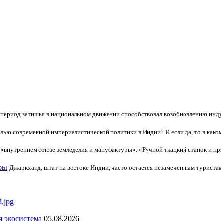
период затишья в национальном движении способствовал возобновлению индус
лью современной империалистической политики в Индии? И если да, то в каком
 «внутреннем союзе земледелия и мануфактуры». «Ручной ткацкий станок и п
ры
Джаркханд, штат на востоке Индии, часто остаётся незамеченным турист
я экосистема
05.08.2026