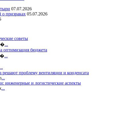
стыри
07.07.2026
й о призраках
05.07.2026
6
ческие советы
ло�
...
ма оптимизация бюджета
б�
...
...
а решают проблему вентиляции и конденсата
р
...
и: инженерные и логистические аспекты
х
...