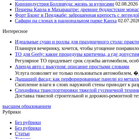
Киноиндустрия Болливуда: жизнь за кулисами
02.08.2026
Пещеры Карла в Махараштре: древние буддистские мона
Форт Бхонг в Пенджабе: заброшенная крепость с легендо
Сафари на слонах в национальном парке Канха
02.07.202
Интересное
Идеальные суши и роллы для праздничного стола: практи
Планируя вечеринку, хочется, чтобы угощение понрави
ТО для Geely: какие процедуры критичны, а где допусти
Регулярное ТО продлевает срок службы автомобиля, осо
Аренда авто с выкупом: описание простыми словами
Услуга позволяет не только пользоваться автомобилем, �
Дышащий фасад: как перфорированные панели из металл
Скопление влаги в слоях наружной стены приводит к раз
Специфика транспортировки тяжелой гусеничной техник
Доставка тяжелой строительной и дорожно-ремонтной те
высшим образованием
Рубрики
Без рубрики
Без рубрики
Статьи